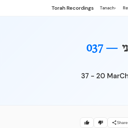
Torah Recordings
Tanach
R
▾
י
037 —
37 - 20 MarCh
Share