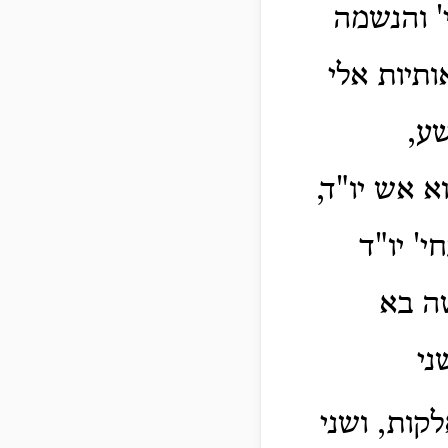
' והנשמה
ותיות אלי
שע,
 אש יו"ד,
' יו"ד
שה בא
ני
ות, ושני