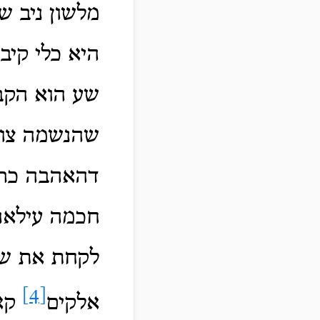
מלשון ניב ש
היא כלי קיבו
שע הוא הקב"
שהנשמה צועק
דהאהבה כרשפ
חכמה עילאה 
לקחת את שני
[4]
אלקים
קאי