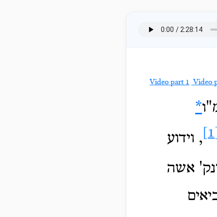
Video part 1
Video p
"ו
*
[
, וידוע
ק' אשה
יאים