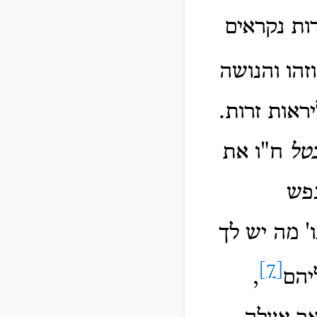
ת נקראים
וזהו והנושה
ראות זרות.
טל
ח"ו את
נפש
' מה יש לך
[7]
יהם
,