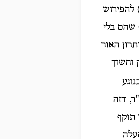
) להפירוש
 שהם בלי
תרון האור
 וחשוך
נוגע
ר, דזה
 תוקף
עלה