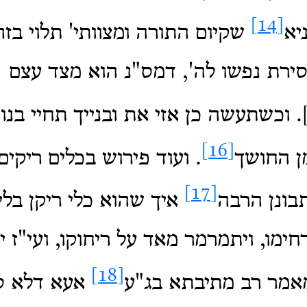
[14]
יא
שקיום התורה ומצוותי' תלוי בזה
סירת נפשו לה', דמס"נ הוא מצד עצם
. וכשתעשה כן אזי את ובנייך תחיי בנות
[16]
ן החושך
. ועוד פירוש בכלים ריקים
[17]
בונן הרבה
איך שהוא כלי ריקן בלי
רחימו, ויתמרמר מאד על ריחוקו, ועי"ז י
[18]
אמר רב מתיבתא בג"ע
אעא דלא סל