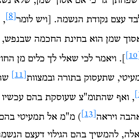
שפחתך גו' כי אם אסוך שמן, שלא נש
[8]
ד עצם נקודת הנשמה. [ויש לומר
, 
אסוך שמן הוא בחינת החכמה שבנפש, 
[1
]. ויאמר לכי שאלי לך כלים מן החוץ
[11]
עיטי, שתעסוק בתורה ובמצוות
שהם
, ואף שהתומ"צ שעוסקת בהם עכשיו 
[13]
אהבה ויראה
) מ"מ אל תמעיטי בהם,
לה, להמשיך בהם הגילוי דעצם הנשמה