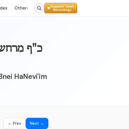
Support Torah
ndex
Other
▾
Recordings
כ"ף מרחשו
Bnei HaNevi'im
← Prev
Next →