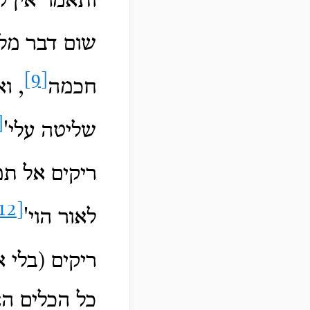
ותאמר אין ל
שום דבר מלב
[9]
חכמה
, ו
0]
שליטה עלי'
ריקים אל תמ
[12]
לאור הוי'
ריקים (בלי 
כל הכלים הא