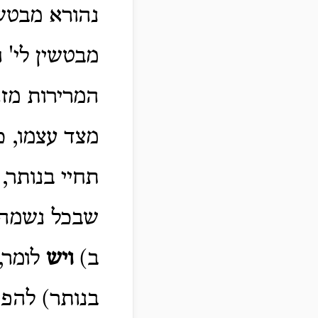
נהורא מבטשי
מבטשין לי' 
המרירות מזה
מצד עצמו, כ
תחיי בנותר,
שבכל נשמה –
ב)
ויש
לומר, 
בנותר) להפי