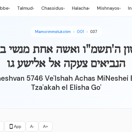
ebbe
Talmud
Chassidus
Halacha
Mishnayos
I
▾
▾
▾
▾
▾
Mamorimmelukotim
001
037
ן ה'תשמ"ו ואשה אחת מנשי בנ
הנביאים צעקה אל אלישע גו
eshvan 5746 Ve'Ishah Achas MiNeshei 
Tza'akah el Elisha Go'
App
A-
A+