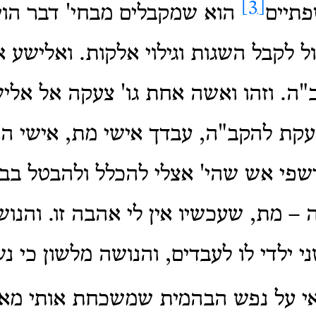
[3]
פתיים
הוא שמקבלים מבחי' דבר הוי
ל לקבל השגות וגילוי אלקות. ואלישע א
ה. וזהו ואשה אחת גו' צעקה אל אלי
ת להקב"ה, עבדך אישי מת, אישי הוא
י אש שהי' אצלי להכלל ולהבטל בבחי
– מת, שעכשיו אין לי אהבה זו. והנו
 ילדי לו לעבדים, והנושה מלשון כי נש
 על נפש הבהמית שמשכחת אותי מאלק