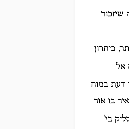
 שיזכור
ר, כיתרון
 אל
 דעת במוח
איר בו אור
יק בי'