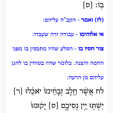
בֽוֹ׃ {ס}
(לז) ואמר
- הקב"ה עליהם:
אי אלוהימו
- עבודה זרה שעבדו:
צור חסיו בו
- הסלע שהיו מתכסין בו מפני
החמה והצנה.
כלומר שהיו בטוחין בו להגן
עליהם מן הרעה:
לח אֲשֶׁ֨ר חֵ֤לֶב זְבָחֵ֨ימוֹ֙ יֹאכֵ֔לוּ {ר}
יִשְׁתּ֖וּ יֵ֣ין נְסִיכָ֑ם {ס} יָק֨וּמוּ֙