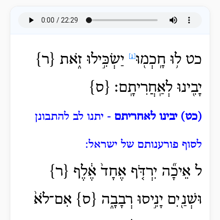
כט ל֥וּ
חָֽכְמ֖וּ
יַשְׂכִּ֣ילוּ זֹ֑את {ר}
[1]
יָבִ֖ינוּ לְאַֽחֲרִיתָֽם׃ {ס}
(כט) יבינו לאחריתם
- יתנו לב להתבונן
לסוף פורענותם של ישראל:
ל אֵיכָ֞ה יִרְדֹּ֤ף אֶחָד֙ אֶ֔לֶף {ר}
וּשְׁנַ֖יִם יָנִ֣יסוּ רְבָבָ֑ה {ס} אִם־
לֹא֙