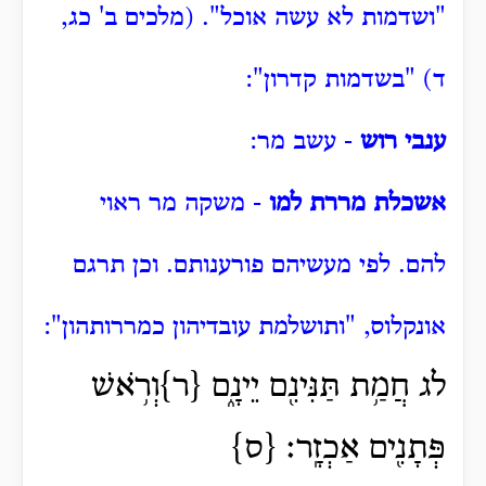
"ושדמות לא עשה אוכל".
(מלכים ב' כג,
ד) "בשדמות קדרון":
ענבי רוש
- עשב מר:
אשכלת מררת למו
- משקה מר ראוי
להם.
לפי מעשיהם פורענותם.
וכן תרגם
אונקלוס, "ותושלמת עובדיהון כמררותהון":
לג חֲמַ֥ת תַּנִּינִ֖ם יֵינָ֑ם {ר}וְרֹ֥אשׁ
פְּתָנִ֖ים אַכְזָֽר׃ {ס}