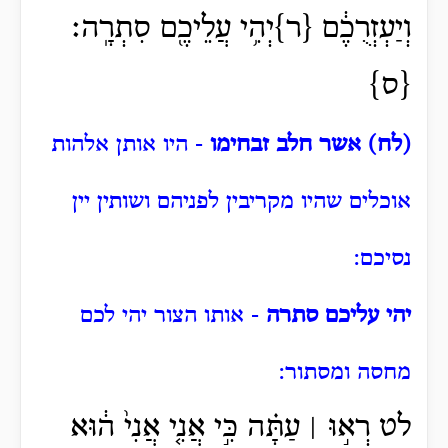
וְיַעְזְרֻכֶ֔ם {ר}יְהִ֥י עֲלֵיכֶ֖ם סִתְרָֽה׃
{ס}
(לח) אשר חלב זבחימו
- היו אותן אלהות
אוכלים שהיו מקריבין לפניהם ושותין יין
נסיכם:
יהי עליכם סתרה
- אותו הצור יהי לכם
מחסה ומסתור:
לט רְא֣וּ ׀ עַתָּ֗ה כִּ֣י אֲנִ֤י אֲנִי֙ ה֔וּא