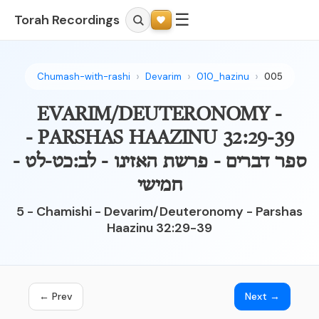
☰
Torah Recordings
Chumash-with-rashi
Devarim
010_hazinu
005
EVARIM/DEUTERONOMY -
PARSHAS HAAZINU 32:29-39 -
ספר דברים - פרשת האזינו - לב:כט-לט -
חמישי
5 - Chamishi - Devarim/Deuteronomy - Parshas
Haazinu 32:29-39
← Prev
Next →