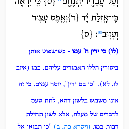
וְעַל־עֲבָדָ֖יו
יִתְנֶחָ֑ם
{ס} כִּ֤י יִרְאֶה֙
כִּֽי־אָ֣זְלַת יָ֔ד {ר}וְאֶ֖פֶס עָצ֥וּר
וְעָזֽוּב
׃ {ס}
[5]
(לו) כי ידין ה' עמו
- כשישפוט אותן
ביסורין הללו האמורים עליהם.
כמו (איוב
לו, לא), "כי בם ידין", יוסר עמים.
כי זה
אינו משמש בלשון דהא,
לתת טעם
לדברים של מעלה, אלא לשון תחילת
דבור.
כמו,
(ויקרא כה, ב)
"כי תבואו אל