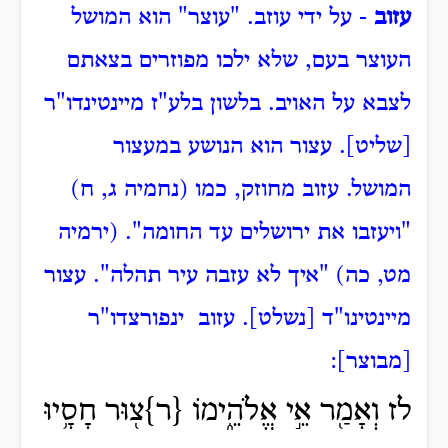
עזוב
- על ידי עוזב.
"עוצר" הוא המושל
העוצר בעם, שלא ילכו מפוזרים בצאתם
לצבא על האויב.
בלשון בלע"ז מיינטינדו"ר
[שליט].
עצור הוא הנושע במעצור
המושל.
עזוב מחוזק, כמו (נחמיה ג, ח)
"ויעזבו את ירושלים עד החומה".
(ירמיה
מט, כה) "איך לא עזבה עיר תהלה".
עצור
מיינטינו"ד [נשלט].
עזוב ינפורצדו"ר
[מבוצר]:
לז וְאָמַ֖ר אֵ֣י אֱלֹהֵ֑ימוֹ {ר}צ֖וּר חָסָ֥יוּ