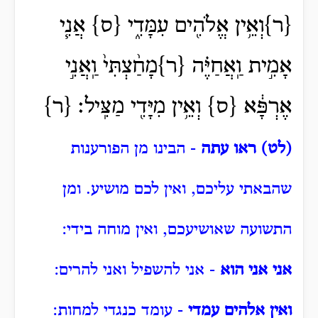
{ר}וְאֵ֥ין אֱלֹהִ֖ים עִמָּדִ֑י {ס} אֲנִ֧י
אָמִ֣ית וַֽאֲחַיֶּ֗ה {ר}מָחַ֨צְתִּי֙ וַֽאֲנִ֣י
אֶרְפָּ֔א {ס} וְאֵ֥ין מִיָּדִ֖י מַצִּֽיל׃ {ר}
(לט) ראו עתה
- הבינו מן הפורענות
שהבאתי עליכם, ואין לכם מושיע.
ומן
התשועה שאושיעכם, ואין מוחה בידי:
אני אני הוא
- אני להשפיל ואני להרים:
ואין אלהים עמדי
- עומד כנגדי למחות: