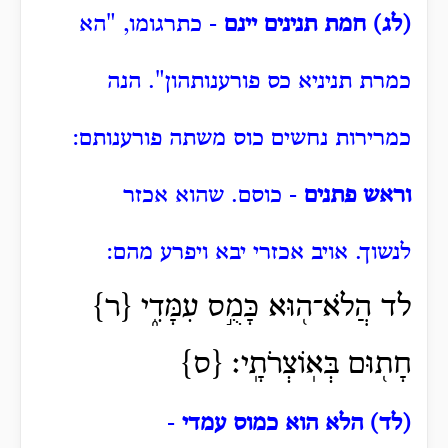
(לג) חמת תנינים יינם
- כתרגומו, "הא
כמרת תניניא כס פורענותהון".
הנה
כמרירות נחשים כוס משתה פורענותם:
וראש פתנים
- כוסם.
שהוא אכזר
לנשוך.
אויב אכזרי יבא ויפרע מהם:
לד הֲלֹא־ה֖וּא כָּמֻ֣ס עִמָּדִ֑י {ר}
חָת֖וּם בְּאֽוֹצְרֹתָֽי׃ {ס}
(לד) הלא הוא כמוס עמדי
-