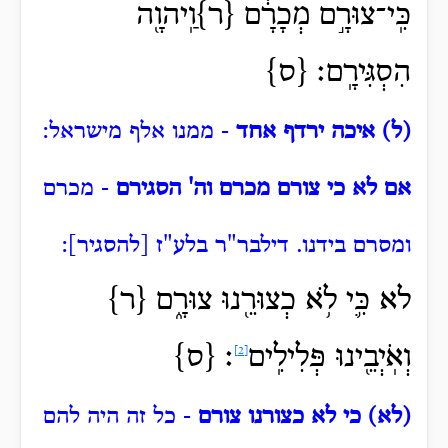
כִּֽי־צוּרָ֣ם מְכָרָ֔ם {ר}וַֽיהוָ֖ה
הִסְגִּירָֽם׃ {ס}
(ל) איכה ירדף אחד
- ממנו אלף מישראל:
אם לא כי צורם מכרם וה' הסגירם
- מכרם
ומסרם בידנו.
דילבר"ר בלע"ז [להסגיר]:
לא כִּ֛י
לֹ֥א כְצוּרֵ֖נוּ צוּרָ֑ם {ר}
וְאֹֽיְבֵ֖ינוּ פְּלִילִֽים
׃ {ס}
[2]
(לא) כי לא כצורנו צורם
- כל זה היה להם