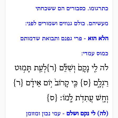
כתרגומו.
כסבורים הם ששכחתי
מעשיהם.
כולם גנוזים ושמורים לפני:
הלא הוא
- פרי גפנם ותבואת שדמותם
כמוס עמדי:
לה לִ֤י נָקָם֙ וְשִׁלֵּ֔ם {ר}לְעֵ֖ת תָּמ֣וּט
רַגְלָ֑ם {ס} כִּ֤י קָרוֹב֙ י֣וֹם אֵידָ֔ם {ר}
וְחָ֖שׁ עֲתִדֹ֥ת לָֽמוֹ׃ {ס}
(לה) לי נקם ושלם
- עמי נכון ומזומן