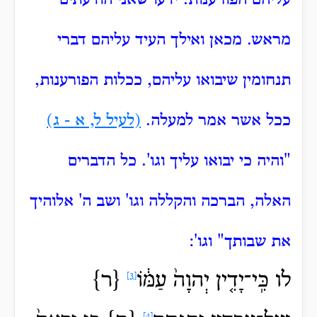
עליהם הפורענות.
ידעו שאני הודעתים
מראש.
מכאן ואילך העיד עליהם דברי
תנחומין שיבואו עליהם, ככלות הפורענות,
ככל אשר אמר למעלה.
(לעיל ל, א - ג)
"והיה כי יבואו עליך וגו'.
כל הדברים
האלה, הברכה והקללה וגו'
ושב ה' אלוהיך
את שבותך" וגו':
לו
כִּֽי־יָדִ֤ין
יְהוָה֙ עַמּ֔וֹ
{ר}
[3]
[4]