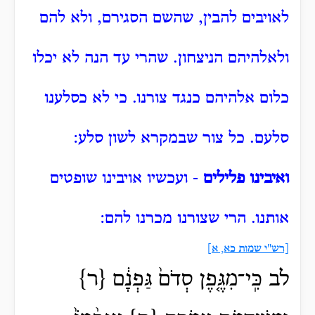
לאויבים
להבין, שהשם הסגירם, ולא להם
ולאלהיהם הניצחון.
שהרי עד הנה לא יכלו
כלום אלהיהם כנגד צורנו.
כי לא כסלענו
סלעם.
כל צור שבמקרא לשון סלע:
ואיבינו פלילים
- ועכשיו אויבינו שופטים
אותנו.
הרי שצורנו מכרנו להם:
[רש"י שמות כא, א]
לב כִּֽי־מִגֶּ֤פֶן סְדֹם֙ גַּפְנָ֔ם {ר}