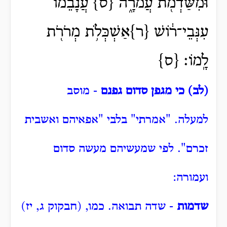
וּמִשַּׁדְמֹ֖ת עֲמֹרָ֑ה {ס} עֲנָבֵ֨מוֹ֙
עִנְּבֵי־ר֔וֹשׁ {ר}אַשְׁכְּלֹ֥ת מְרֹרֹ֖ת
לָֽמוֹ׃ {ס}
(לב) כי מגפן סדום גפנם
- מוסב
למעלה.
"אמרתי" בלבי "אפאיהם ואשבית
זכרם".
לפי שמעשיהם מעשה סדום
ועמורה:
שדמות
- שדה תבואה.
כמו, (חבקוק ג, יז)