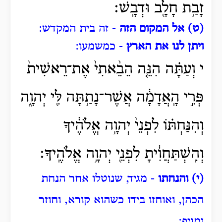
זָבַ֥ת חָלָ֖ב וּדְבָֽשׁ׃
(ט) אל המקום הזה
- זה בית המקדש:
ויתן לנו את הארץ
- כמשמעו:
י וְעַתָּ֗ה הִנֵּ֤ה הֵבֵ֨אתִי֙ אֶת־רֵאשִׁית֙
פְּרִ֣י הָֽאֲדָמָ֔ה אֲשֶׁר־נָתַ֥תָּה לִּ֖י יְהוָ֑ה
וְהִנַּחְתּ֗וֹ לִפְנֵי֙ יְהוָ֣ה אֱלֹהֶ֔יךָ
וְהִֽשְׁתַּחֲוִ֔יתָ לִפְנֵ֖י יְהוָ֥ה אֱלֹהֶֽיךָ׃
(י) והנחתו
- מגיד, שנוטלו אחר הנחת
הכהן, ואוחזו בידו כשהוא קורא, וחוזר
ומניף: