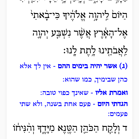
הַיּוֹם֙ לַֽיהוָ֣ה אֱלֹהֶ֔יךָ כִּי־בָ֨אתִי֙
אֶל־הָאָ֔רֶץ אֲשֶׁ֨ר נִשְׁבַּ֧ע יְהוָ֛ה
לַֽאֲבֹתֵ֖ינוּ לָ֥תֶת לָֽנוּ׃
(ג) אשר יהיה בימים ההם
- אין לך אלא
כהן שבימיך, כמו שהוא:
ואמרת אליו
- שאינך כפוי טובה:
הגדתי היום
- פעם אחת בשנה, ולא שתי
פעמים:
ד וְלָקַ֧ח הַכֹּהֵ֛ן הַטֶּ֖נֶא מִיָּדֶ֑ךָ וְהִ֨נִּיח֔וֹ