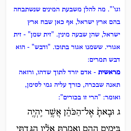
וגו'".
מה להלן משבעת המינים שנשתבחה
בהם ארץ ישראל, אף כאן שבח ארץ
ישראל,
שהן שבעה מינין.
"זית שמן" - זית
אגורי.
ששמנו אגור בתוכו.
"ודבש" - הוא
דבש תמרים:
מראשית
- אדם יורד לתוך שדהו, ורואה
תאנה שבכרה, כורך עליה גמי לסימן,
ואומר: "הרי זו בכורים":
ג וּבָאתָ֙ אֶל־הַכֹּהֵ֔ן אֲשֶׁ֥ר יִֽהְיֶ֖ה
בַּיָּמִ֣ים הָהֵ֑ם וְאָֽמַרְתָּ֣ אֵלָ֗יו הִגַּ֤דְתִּי