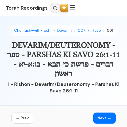
☰
Torah Recordings
Chumash-with-rashi
Devarim
007_ki_tavo
001
DEVARIM/DEUTERONOMY -
PARSHAS KI SAVO 26:1-11 - ספר
דברים - פרשת כי תבא - כו:א-יא -
ראשון
1 - Rishon - Devarim/Deuteronomy - Parshas Ki
Savo 26:1-11
← Prev
Next →