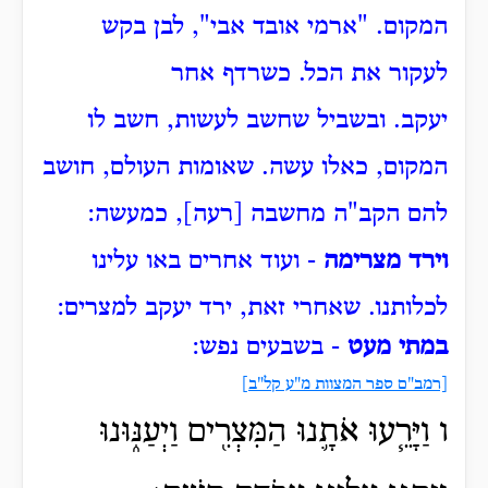
המקום.
"ארמי אובד אבי", לבן בקש
לעקור את הכל.
כשרדף אחר
יעקב.
ובשביל שחשב לעשות, חשב לו
המקום, כאלו עשה.
שאומות העולם, חושב
להם הקב"ה מחשבה [רעה], כמעשה:
וירד מצרימה
- ועוד אחרים באו עלינו
לכלותנו.
שאחרי זאת, ירד יעקב למצרים:
במתי מעט
- בשבעים נפש:
[רמב"ם ספר המצוות מ"ע קל"ב]
ו וַיָּרֵ֧עוּ אֹתָ֛נוּ הַמִּצְרִ֖ים וַיְעַנּ֑וּנוּ