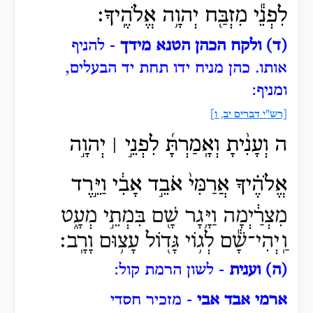
לִפְנֵ֕י מִזְבַּ֖ח יְהוָ֥ה אֱלֹהֶֽיךָ׃
(ד) ולקח הכהן הטנא מידך
- להניף
אותו.
כהן מניח ידו תחת יד הבעלים,
ומניף:
[רש"י דברים יב, ו]
ה וְעָנִ֨יתָ וְאָֽמַרְתָּ֜ לִפְנֵ֣י ׀ יְהוָ֣ה
אֱלֹהֶ֗יךָ אֲרַמִּי֙ אֹבֵ֣ד אָבִ֔י וַיֵּ֣רֶד
מִצְרַ֔יְמָה וַיָּ֥גָר שָׁ֖ם בִּמְתֵ֣י מְעָ֑ט
וַֽיְהִי־שָׁ֕ם לְג֥וֹי גָּד֖וֹל עָצ֥וּם וָרָֽב׃
(ה) וענית
- לשון הרמת קול:
ארמי אבד אבי
- מזכיר חסדי