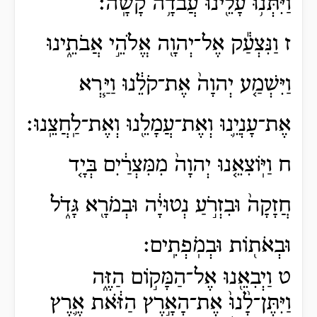
וַיִּתְּנ֥וּ עָלֵ֖ינוּ עֲבֹדָ֥ה קָשָֽׁה׃
ז וַנִּצְעַ֕ק אֶל־יְהוָ֖ה אֱלֹהֵ֣י אֲבֹתֵ֑ינוּ
וַיִּשְׁמַ֤ע יְהוָה֙ אֶת־קֹלֵ֔נוּ וַיַּ֧רְא
אֶת־עָנְיֵ֛נוּ וְאֶת־עֲמָלֵ֖נוּ וְאֶת־לַֽחֲצֵֽנוּ׃
ח וַיּֽוֹצִאֵ֤נוּ יְהוָה֙ מִמִּצְרַ֔יִם בְּיָ֤ד
חֲזָקָה֙ וּבִזְרֹ֣עַ נְטוּיָ֔ה וּבְמֹרָ֖א גָּדֹ֑ל
וּבְאֹת֖וֹת וּבְמֹֽפְתִֽים׃
ט וַיְבִאֵ֖נוּ אֶל־הַמָּק֣וֹם הַזֶּ֑ה
וַיִּתֶּן־לָ֨נוּ֙ אֶת־הָאָ֣רֶץ הַזֹּ֔את אֶ֛רֶץ