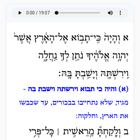
א וְהָיָה֙ כִּֽי־תָב֣וֹא אֶל־הָאָ֔רֶץ אֲשֶׁר֙
יְהוָ֣ה אֱלֹהֶ֔יךָ נֹתֵ֥ן לְךָ֖ נַֽחֲלָ֑ה
וִֽירִשְׁתָּ֖הּ וְיָשַׁ֥בְתָּ בָּֽהּ׃
(א) והיה כי תבוא וירשתה וישבת בה
-
מגיד, שלא נתחייבו בבכורים, עד שכבשו
את הארץ, וחלקוה:
ב
וְלָֽקַחְתָּ֞ מֵֽרֵאשִׁ֣ית ׀ כָּל־פְּרִ֣י