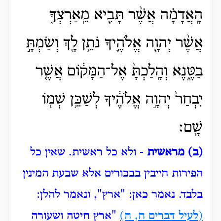
הָֽאֲדָמָ֗ה אֲשֶׁ֨ר תָּבִ֧יא מֵֽאַרְצְךָ֛
אֲשֶׁ֨ר יְהוָ֧ה אֱלֹהֶ֛יךָ נֹתֵ֥ן לָ֖ךְ וְשַׂמְתָּ֣
בַטֶּ֑נֶא וְהָֽלַכְתָּ֙ אֶל־הַמָּק֔וֹם אֲשֶׁ֤ר
יִבְחַר֙ יְהוָ֣ה אֱלֹהֶ֔יךָ לְשַׁכֵּ֥ן שְׁמ֖וֹ
שָֽׁם׃
(ב) מראשית
- ולא כל ראשית.
שאין כל
הפירות חייבין בבכורים אלא שבעת המינין
בלבד.
נאמר כאן: "ארץ", ונאמר להלן:
(לעיל דברים ח, ח)
"ארץ חיטה ושעורה