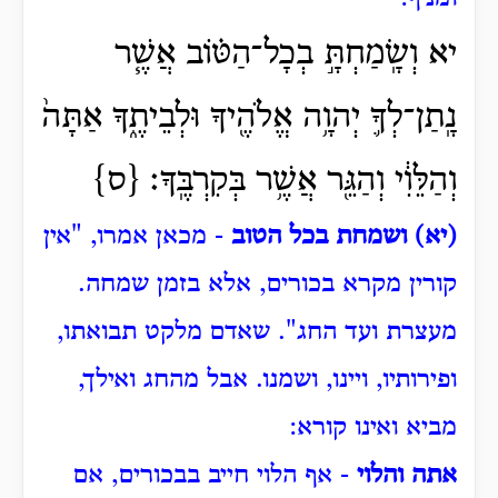
יא וְשָֽׂמַחְתָּ֣ בְכָל־הַטּ֗וֹב אֲשֶׁ֧ר
נָֽתַן־לְךָ֛ יְהוָ֥ה אֱלֹהֶ֖יךָ וּלְבֵיתֶ֑ךָ אַתָּה֙
וְהַלֵּוִ֔י וְהַגֵּ֖ר אֲשֶׁ֥ר בְּקִרְבֶּֽךָ׃ {ס}
(יא) ושמחת בכל הטוב
- מכאן אמרו, "אין
קורין מקרא בכורים, אלא בזמן שמחה.
מעצרת ועד החג".
שאדם מלקט תבואתו,
ופירותיו, ויינו, ושמנו.
אבל מהחג ואילך,
מביא ואינו קורא:
אתה והלוי
- אף הלוי חייב בבכורים, אם