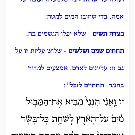
אמה.
כדי שיזובו המים למטה:
בצדה תשים
- שלא יפלו הגשמים בה:
תחתים שנים ושלשים
- שלוש עליות זו על
גב זו:
עליונים לאדם.
אמצעים למדור
בהמה.
תחתיים לזבל
[6]
:
יז וַֽאֲנִ֗י הִנְנִי֩ מֵבִ֨יא אֶת־הַמַּבּ֥וּל
מַ֨יִם֙ עַל־הָאָ֔רֶץ לְשַׁחֵ֣ת כָּל־בָּשָׂ֗ר