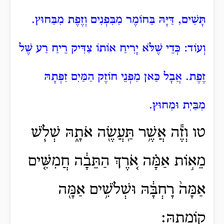
תָּשִׁים, דַּיָּהּ בַּחוֹמֶר מִבִּפְנִים וְזֶפֶת מִבַּחוּץ.
וְעוֹד: כְּדֵי שֶׁלֹּא יָרִיחַ אוֹתוֹ צַדִּיק רֵיחַ רַע שֶׁל
זֶפֶת. אֲבָל כַּאן מִפְּנֵי חוֹזֶק הַמַּיִם זִפְּתָהּ
מִבַּיִת וּמִחוּץ.
טו וְזֶ֕ה אֲשֶׁ֥ר תַּֽעֲשֶׂ֖ה אֹתָ֑הּ שְׁלֹ֧שׁ
מֵא֣וֹת אַמָּ֗ה אֹ֚רֶךְ הַתֵּבָ֔ה חֲמִשִּׁ֤ים
אַמָּה֙ רָחְבָּ֔הּ וּשְׁלֹשִׁ֥ים אַמָּ֖ה
קֽוֹמָתָֽהּ׃