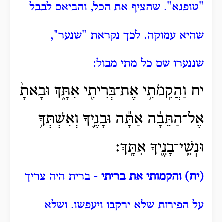
"טופנא".
שהציף את הכל, והביאם לבבל
שהיא עמוקה.
לכך נקראת "שנער",
שננערו שם כל מתי מבול:
יח וַהֲקִֽמֹתִ֥י אֶת־בְּרִיתִ֖י אִתָּ֑ךְ וּבָאתָ֙
אֶל־הַתֵּבָ֔ה אַתָּ֕ה וּבָנֶ֛יךָ וְאִשְׁתְּךָ֥
וּנְשֵֽׁי־בָנֶ֖יךָ אִתָּֽךְ׃
(יח) והקמותי את בריתי
- ברית היה צריך
על הפירות שלא ירקבו ויעפשו.
ושלא