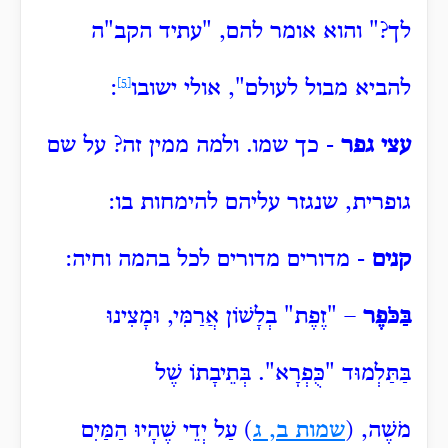
לך?"
והוא אומר להם, "עתיד הקב"ה
להביא מבול לעולם", אולי ישובו
[5]
:
עצי גפר
- כך שמו.
ולמה ממין זה?
על שם
גופרית, שנגזר עליהם להימחות בו:
קנים
- מדורים מדורים לכל בהמה וחיה:
בַּכֹּפֶר
– "זֶפֶת" בְלָשׁוֹן אֲרַמִּי, וּמָצִינוּ
בַּתַּלְמוּד "כֻּפְרָא". בְּתֵיבָתוֹ
שֶׁל
מֹשֶׁה,
(
שמות ב, ג
)
עַל יְדֵי שֶׁהָיוּ הַמַּיִם