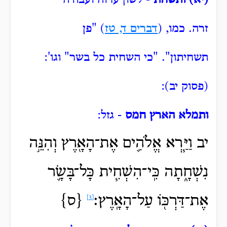
(יא) ותשחת
- לשון ערוה ועבודה
זרה.
כמו, (
דברים ד, טז
) "פן
תשחיתון".
"כי השחית כל בשר" וגו':
(פסוק יב):
ותמלא הארץ חמס
- גזל:
יב וַיַּ֧רְא אֱלֹהִ֛ים אֶת־הָאָ֖רֶץ וְהִנֵּ֣ה
נִשְׁחָ֑תָה כִּֽי־הִשְׁחִ֧ית כָּל־בָּשָׂ֛ר
אֶת־דַּרְכּ֖וֹ עַל־הָאָֽרֶץ׃
{ס}
[3]