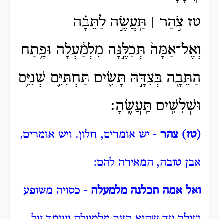
טז צֹ֣הַר ׀ תַּֽעֲשֶׂ֣ה לַתֵּבָ֗ה
וְאֶל־אַמָּה֙ תְּכַלֶּ֣נָּה מִלְמַ֔עְלָה וּפֶ֥תַח
הַתֵּבָ֖ה בְּצִדָּ֣הּ תָּשִׂ֑ים תַּחְתִּיִּ֛ם שְׁנִיִּ֥ם
וּשְׁלִשִׁ֖ים תַּֽעֲשֶֽׂהָ׃
(טז) צהר
- יש אומרים, חלון. ויש אומרים,
אבן טובה, המאירה להם:
ואל אמה תכלנה מלמעלה
- כסויה משופע
ועולה עד שהוא קצר מלמעלה ועומד על