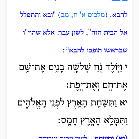
להבא.
(
מלכים א' ח, מב
) "ובא והתפלל
אל הבית הזה", לשון עבר.
אלא שהוי"ו
שבראשו הופכו להבא
[2]
:
י וַיּ֥וֹלֶד נֹ֖חַ שְׁלֹשָׁ֣ה בָנִ֑ים אֶת־שֵׁ֖ם
אֶת־חָ֥ם וְאֶת־יָֽפֶת׃
יא וַתִּשָּׁחֵ֥ת הָאָ֖רֶץ לִפְנֵ֣י הָֽאֱלֹהִ֑ים
וַתִּמָּלֵ֥א הָאָ֖רֶץ חָמָֽס׃