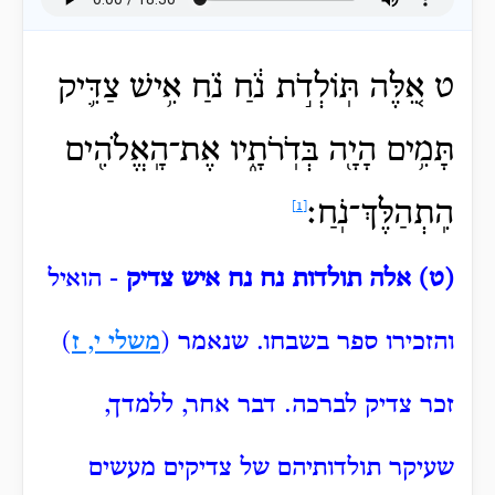
ט אֵ֚לֶּה תּֽוֹלְדֹ֣ת נֹ֔חַ נֹ֗חַ אִ֥ישׁ צַדִּ֛יק
תָּמִ֥ים הָיָ֖ה בְּדֹֽרֹתָ֑יו אֶת־הָֽאֱלֹהִ֖ים
הִֽתְהַלֶּךְ־נֹֽחַ׃
[1]
(ט) אלה תולדות נח נח איש צדיק
- הואיל
והזכירו ספר בשבחו.
שנאמר (
משלי י, ז
)
זכר צדיק לברכה.
דבר אחר, ללמדך,
שעיקר תולדותיהם של צדיקים מעשים