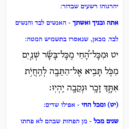
יהרגוהו רשעים שבדור:
אתה ובניך ואשתך
- האנשים לבד והנשים
לבד.
מכאן, שנאסרו בתשמיש המטה:
יט וּמִכָּל־הָ֠חַי מִֽכָּל־בָּשָׂ֞ר שְׁנַ֧יִם
מִכֹּ֛ל תָּבִ֥יא אֶל־הַתֵּבָ֖ה לְהַֽחֲיֹ֣ת
אִתָּ֑ךְ זָכָ֥ר וּנְקֵבָ֖ה יִֽהְיֽוּ׃
(יט) ומכל החי
- אפילו שדים:
שנים מכל
- מן הפחות שבהם לא פחתו