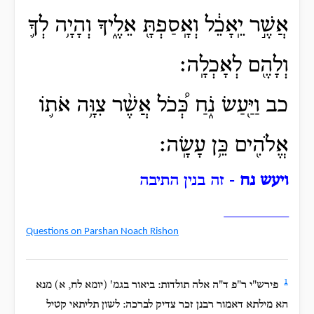
אֲשֶׁ֣ר יֵֽאָכֵ֔ל וְאָֽסַפְתָּ֖ אֵלֶ֑יךָ וְהָיָ֥ה לְךָ֛
וְלָהֶ֖ם לְאָכְלָֽה׃
כב וַיַּ֖עַשׂ נֹ֑חַ כְּ֠כֹל אֲשֶׁ֨ר צִוָּ֥ה אֹת֛וֹ
אֱלֹהִ֖ים כֵּ֥ן עָשָֽׂה׃
ויעש נח
- זה בנין התיבה
_______
Questions on Parshan Noach Rishon
1
פירש"י ר"פ ד"ה אלה תולדות: ביאור בגמ' (יומא לח, א) מנא
הא מילתא דאמור רבנן זכר צדיק לברכה: לשון תליתאי קטיל