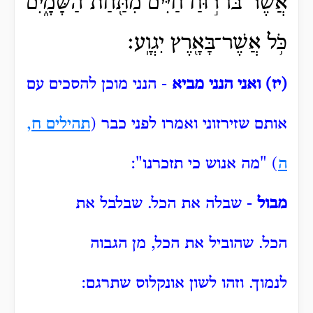
אֲשֶׁר־בּוֹ֙ ר֣וּחַ חַיִּ֔ים מִתַּ֖חַת הַשָּׁמָ֑יִם
כֹּ֥ל אֲשֶׁר־בָּאָ֖רֶץ יִגְוָֽע׃
(יז) ואני הנני מביא
- הנני מוכן להסכים עם
אותם שזירזוני ואמרו לפני כבר (
תהילים ח,
ה
) "מה אנוש כי תזכרנו":
מבול
- שבלה את הכל.
שבלבל את
הכל.
שהוביל את הכל, מן הגבוה
לנמוך.
וזהו לשון אונקלוס שתרגם: