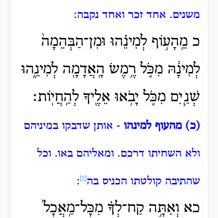
משנים.
אחד זכר ואחד נקבה:
כ מֵֽהָע֣וֹף לְמִינֵ֗הוּ וּמִן־הַבְּהֵמָה֙
לְמִינָ֔הּ מִכֹּ֛ל רֶ֥מֶשׂ הָֽאֲדָמָ֖ה לְמִינֵ֑הוּ
שְׁנַ֧יִם מִכֹּ֛ל יָבֹ֥אוּ אֵלֶ֖יךָ לְהַֽחֲיֽוֹת׃
(כ) מהעוף למינהו
- אותן שדבקו במיניהם
ולא השחיתו דרכם.
ומאליהם באו.
וכל
שהתיבה קולטתו הכניס בה
[7]
:
כא וְאַתָּ֣ה קַח־לְךָ֗ מִכָּל־מַֽאֲכָל֙