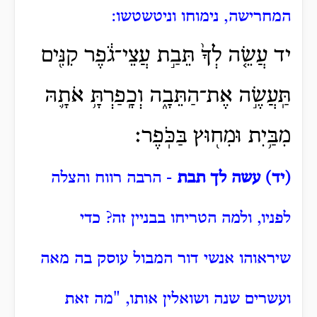
המחרישה, נימוחו וניטשטשו:
יד עֲשֵׂ֤ה לְךָ֙ תֵּבַ֣ת עֲצֵי־גֹ֔פֶר קִנִּ֖ים
תַּֽעֲשֶׂ֣ה אֶת־הַתֵּבָ֑ה וְכָֽפַרְתָּ֥ אֹתָ֛הּ
מִבַּ֥יִת וּמִח֖וּץ בַּכֹּֽפֶר׃
(יד) עשה לך תבת
- הרבה רווח והצלה
לפניו, ולמה הטריחו בבניין זה?
כדי
שיראוהו אנשי דור המבול עוסק בה מאה
ועשרים שנה ושואלין אותו, "מה זאת