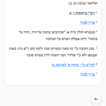
תליתאי (ערכין טו, ב)
2
רש"י בראשית,ז, א
3
צריך לברר
4
ובגמרא חולין ק"ח א: "שהרביעו בהמה על חיה, וחיה על
בהמה" היינו פעולת האדם על הבהמה
5
בנין התיבה ע"י נח מאה ועשרים שנה (לקח טוב ר"פ נח): מצוה
שבגופו ולא ע"י שליח" הצד השווה לדין עשיית סוכה
6
לקו"ש ח"י שיחה א' לפרשת נח
7
צריך לברר
A+