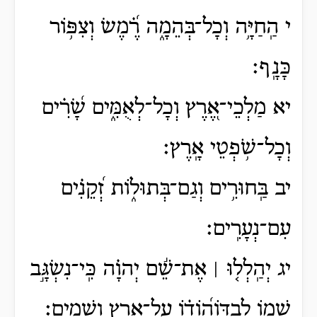
י הַֽחַיָּ֥ה וְכָל־בְּהֵמָ֑ה רֶ֗֝מֶשׂ וְצִפּ֥וֹר
כָּנָֽף׃
יא מַלְכֵי־אֶ֭רֶץ וְכָל־לְאֻמִּ֑ים שָׂ֝רִ֗ים
וְכָל־שֹׁ֥פְטֵי אָֽרֶץ׃
יב בַּֽחוּרִ֥ים וְגַם־בְּתוּל֑וֹת זְ֝קֵנִ֗ים
עִם־נְעָרִֽים׃
יג יְהַֽלְל֤וּ ׀ אֶת־שֵׁ֬ם יְהוָ֗ה כִּֽי־נִשְׂגָּ֣ב
שְׁמ֣וֹ לְבַדּ֑וֹה֝וֹד֗וֹ עַל־אֶ֥רֶץ וְשָׁמָֽיִם׃