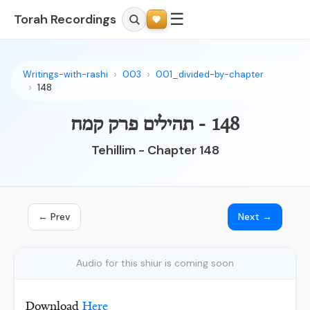
☰
Torah Recordings
Writings-with-rashi
003
001_divided-by-chapter
148
148 - תהילים פרק קמח
Tehillim - Chapter 148
← Prev
Next →
Audio for this shiur is coming soon
Download
Here