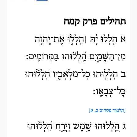
תהילים פרק קמח
א הַ֥לְלוּ יָ֨הּ ׀הַֽלְל֣וּ אֶת־יְ֭הוָה
מִן־הַשָּׁמַ֑יִם הַֽ֝לְל֗וּהוּ בַּמְּרוֹמִֽים׃
ב הַֽלְל֥וּהוּ כָל־מַלְאָכָ֑יו הַֽ֝לְל֗וּהוּ
כָּל־צְבָאָֽו׃
[תלמוד פסחים ב, א]
ג הַֽ֭לְלוּהוּ שֶׁ֣מֶשׁ וְיָרֵ֑חַ הַֽ֝לְל֗וּהוּ