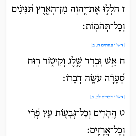
ז הַֽלְל֣וּ אֶת־יְ֭הוָה מִן־הָאָ֑רֶץ תַּ֝נִּינִ֗ים
וְכָל־תְּהֹמֽוֹת׃
[רש"י פסחים ח, ב]
ח אֵ֣שׁ וּ֭בָרָד שֶׁ֣לֶג וְקִיט֑וֹר ר֥וּחַ
סְ֝עָרָ֗ה עֹשָׂ֥ה דְבָרֽוֹ׃
[רש"י דברים לב, ב]
ט הֶֽהָרִ֥ים וְכָל־גְּבָע֑וֹת עֵ֥ץ פְּ֝רִ֗י
וְכָל־אֲרָזִֽים׃