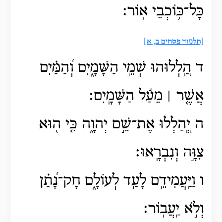
כָּל־כּ֥וֹכְבֵי אֽוֹר׃
[תלמוד פסחים ב, א]
ד הַֽ֭לְלוּהוּ שְׁמֵ֣י הַשָּׁמָ֑יִם וְ֝הַמַּ֗יִם
אֲשֶׁ֤ר ׀ מֵעַ֬ל הַשָּׁמָֽיִם׃
ה יְֽ֭הַלְלוּ אֶת־שֵׁ֣ם יְהוָ֑ה כִּ֤י ה֖וּא
צִוָּ֣ה וְנִבְרָֽאוּ׃
ו וַיַּֽעֲמִידֵ֣ם לָעַ֣ד לְעוֹלָ֑ם חָק־נָ֝תַ֗ן
וְלֹ֣א יַֽעֲבֽוֹר׃