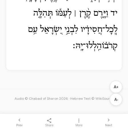
יד וַיָּ֤רֶם קֶ֨רֶן ׀ לְעַמּ֡וֹ תְּהִלָּ֤ה
לְֽכָל־חֲסִידָ֗יו לִבְנֵ֣י יִ֭שְׂרָאֵל עַ֥ם
קְרֹב֗וֹהַֽלְלוּ־יָֽהּ׃
A+
Audio © Chabad of Sharon 2026
·
Hebrew Text © WikiSource
A-
Prev
Next
Share
More