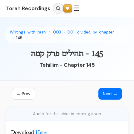
☰
Torah Recordings
Writings-with-rashi
003
001_divided-by-chapter
145
145 - תהילים פרק קמה
Tehillim - Chapter 145
← Prev
Next →
Audio for this shiur is coming soon
Download
Here