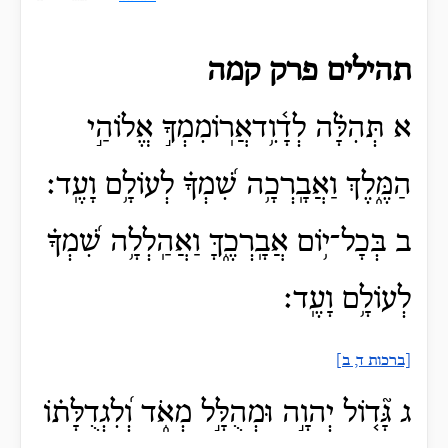
תהילים פרק קמה
א תְּהִלָּ֗ה לְדָ֫וִ֥דאֲרֽוֹמִמְךָ֣ אֱלוֹהַ֣י
הַמֶּ֑לֶךְ וַאֲבָֽרְכָ֥ה שִׁ֝מְךָ֗ לְעוֹלָ֥ם וָעֶֽד׃
ב בְּכָל־י֥וֹם אֲבָֽרְכֶ֑ךָּ וַאֲהַֽלְלָ֥ה שִׁ֝מְךָ֗
לְעוֹלָ֥ם וָעֶֽד׃
[ברכות ד, ב]
ג גָּ֘ד֤וֹל יְהוָ֣ה וּמְהֻלָּ֣ל מְאֹ֑ד וְ֝לִגְדֻלָּת֗וֹ