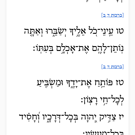
[ברכות ד, ב]
טו עֵֽינֵי־כֹ֭ל אֵלֶ֣יךָ יְשַׂבֵּ֑רוּ וְאַתָּ֤ה
נֽוֹתֵן־לָהֶ֖ם אֶת־אָכְלָ֣ם בְּעִתּֽוֹ׃
[ברכות ד, ב]
טז פּוֹתֵ֥חַ אֶת־יָדֶ֑ךָ וּמַשְׂבִּ֖יעַ
לְכָל־חַ֣י רָצֽוֹן׃
יז צַדִּ֣יק יְ֭הוָה בְּכָל־דְּרָכָ֑יו וְ֝חָסִ֗יד
בְּכָל־מַֽעֲשָֽׂיו׃