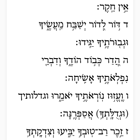
אֵ֣ין חֵֽקֶר׃
ד דּ֣וֹר לְ֭דוֹר יְשַׁבַּ֣ח מַֽעֲשֶׂ֑יךָ
וּגְב֖וּרֹתֶ֣יךָ יַגִּֽידוּ׃
ה הֲ֭דַר כְּב֣וֹד הוֹדֶ֑ךָ וְדִבְרֵ֖י
נִפְלְאֹתֶ֣יךָ אָשִֽׂיחָה׃
ו וֶֽעֱז֣וּז נֽוֹרְאֹתֶ֣יךָ יֹאמֵ֑רוּ וגדלותיך
(וּגְדֻלָּֽתְךָ֥) אֲסַפְּרֶֽנָּה׃
ז זֵ֣כֶר רַב־טֽוּבְךָ֣ יַבִּ֑יעוּ וְצִדְקָֽתְךָ֥