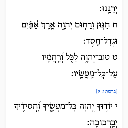
יְרַנֵּֽנוּ׃
ח חַנּ֣וּן וְרַח֣וּם יְהוָ֑ה אֶ֥רֶךְ אַ֝פַּ֗יִם
וּגְדָל־חָֽסֶד׃
ט טוֹב־יְהוָ֥ה לַכֹּ֑ל וְ֝רַֽחֲמָ֗יו
עַל־כָּל־מַֽעֲשָֽׂיו׃
[ברכות ז, א]
י יוֹד֣וּךָ יְ֭הוָה כָּל־מַֽעֲשֶׂ֑יךָ וַֽ֝חֲסִידֶ֗יךָ
יְבָֽרְכֽוּכָה׃