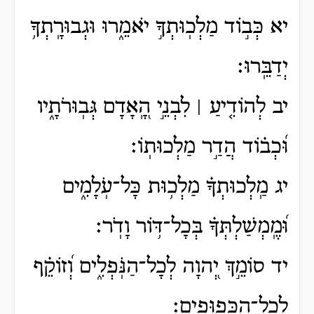
יא כְּב֣וֹד מַלְכֽוּתְךָ֣ יֹאמֵ֑רוּ וּגְבוּרָֽתְךָ֥
יְדַבֵּֽרוּ׃
יב לְהוֹדִ֤יעַ ׀ לִבְנֵ֣י הָֽ֭אָדָם גְּבֽוּרֹתָ֑יו
וּ֝כְב֗וֹד הֲדַ֣ר מַלְכוּתֽוֹ׃
יג מַֽלְכוּתְךָ֗ מַלְכ֥וּת כָּל־עֹֽלָמִ֑ים
וּ֝מֶֽמְשַׁלְתְּךָ֗ בְּכָל־דּ֥וֹר וָדֹֽר׃
יד סוֹמֵ֣ךְ יְ֭הוָה לְכָל־הַנֹּֽפְלִ֑ים וְ֝זוֹקֵ֗ף
לְכָל־הַכְּפוּפִֽים׃