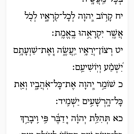
יח קָר֣וֹב יְ֭הוָה לְכָל־קֹֽרְאָ֑יו לְכֹ֤ל
אֲשֶׁ֖ר יִקְרָאֻ֣הוּ בֶֽאֱמֶֽת׃
יט רְצוֹן־יְרֵאָ֥יו יַֽעֲשֶׂ֑ה וְֽאֶת־שַׁוְעָתָ֥ם
יִ֝שְׁמַ֗ע וְיֽוֹשִׁיעֵֽם׃
כ שׁוֹמֵ֣ר יְ֭הוָה אֶת־כָּל־אֹֽהֲבָ֑יו וְאֵ֖ת
כָּל־הָֽרְשָׁעִ֣ים יַשְׁמִֽיד׃
כא תְּהִלַּ֥ת יְהוָ֗ה יְֽדַבֶּ֫ר פִּ֥י וִֽיבָרֵ֣ךְ