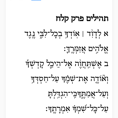
תהילים פרק קלח
א לְדָוִ֨ד ׀ אֽוֹדְךָ֥ בְכָל־לִבִּ֑י נֶ֖גֶד
אֱלֹהִ֣ים אֲזַמְּרֶֽךָּ׃
ב אֶשְׁתַּֽחֲוֶ֨ה אֶל־הֵיכַ֪ל קָדְשְׁךָ֡
וְא֘וֹדֶ֤ה אֶת־שְׁמֶ֗ךָ עַל־חַסְדְּךָ֥
וְעַל־אֲמִתֶּ֑ךָכִּֽי־הִגְדַּ֥לְתָּ
עַל־כָּל־שִׁ֝מְךָ֗ אִמְרָתֶֽךָ׃