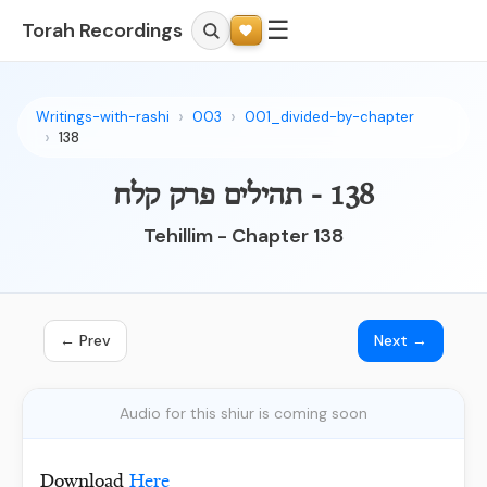
☰
Torah Recordings
Writings-with-rashi
003
001_divided-by-chapter
138
138 - תהילים פרק קלח
Tehillim - Chapter 138
← Prev
Next →
Audio for this shiur is coming soon
Download
Here