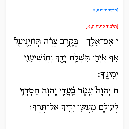
[תלמוד סוטה ה, א]
[תלמוד סוטה ה, א]
ז אִם־אֵלֵ֤ךְ ׀ בְּקֶ֥רֶב צָרָ֗ה תְּחַ֫יֵּ֥נִיעַ֤ל
אַ֣ף אֹֽ֭יְבַי תִּשְׁלַ֣ח יָדֶ֑ךָ וְת֖וֹשִׁיעֵ֣נִי
יְמִינֶֽךָ׃
ח יְהוָה֮ יִגְמֹ֪ר בַּֽ֫עֲדִ֥י יְ֭הוָה חַסְדְּךָ֣
לְעוֹלָ֑ם מַֽעֲשֵׂ֖י יָדֶ֣יךָ אַל־תֶּֽרֶף׃