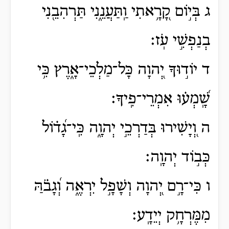
ג בְּי֣וֹם קָ֭רָ֥אתִי וַֽתַּעֲנֵ֑נִי תַּרְהִבֵ֖נִי
בְנַפְשִׁ֣י עֹֽז׃
ד יוֹד֣וּךָ יְ֭הוָה כָּל־מַלְכֵי־אָ֑רֶץ כִּ֥י
שָֽׁ֝מְע֗וּ אִמְרֵי־פִֽיךָ׃
ה וְ֭יָשִׁירוּ בְּדַרְכֵ֣י יְהוָ֑ה כִּֽי־גָ֝ד֗וֹל
כְּב֣וֹד יְהוָֽה׃
ו כִּי־רָ֣ם יְ֭הוָה וְשָׁפָ֣ל יִרְאֶ֑ה וְ֝גָבֹ֗הַּ
מִמֶּרְחָ֥ק יְיֵדָֽע׃