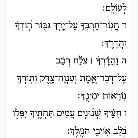
לְעוֹלָֽם׃
ד חֲגֽוֹר־חַרְבְּךָ֣ עַל־יָרֵ֣ךְ גִּבּ֑וֹר הֽ֝וֹדְךָ֗
וַֽהֲדָרֶֽךָ׃
ה וַהֲדָ֬רְךָ֨ ׀ צְלַ֬ח רְכַ֗ב
עַֽל־דְּבַר־אֱ֭מֶת וְעַנְוָה־צֶ֑דֶק וְתֽוֹרְךָ֖
נֽוֹרָא֣וֹת יְמִינֶֽךָ׃
ו חִצֶּ֗יךָ שְׁנ֫וּנִ֥ים עַ֭מִּים תַּחְתֶּ֣יךָ יִפְּל֑וּ
בְּ֝לֵ֗ב אֽוֹיְבֵ֥י הַמֶּֽלֶךְ׃