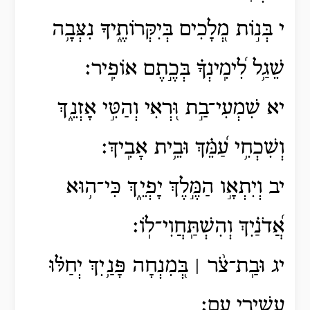
י בְּנ֣וֹת מְ֭לָכִים בְּיִקְּרוֹתֶ֑יךָ נִצְּבָ֥ה
שֵׁגַ֥ל לִ֝ימִֽינְךָ֗ בְּכֶ֣תֶם אוֹפִֽיר׃
יא שִׁמְעִי־בַ֣ת וּ֭רְאִי וְהַטִּ֣י אָזְנֵ֑ךְ
וְשִׁכְחִ֥י עַ֝מֵּ֗ךְ וּבֵ֥ית אָבִֽיךְ׃
יב וְיִתְאָ֣ו הַמֶּ֣לֶךְ יָפְיֵ֑ךְ כִּי־ה֥וּא
אֲ֝דֹנַ֗יִךְ וְהִשְׁתַּֽחֲוִי־לֽוֹ׃
יג וּבַֽת־צֹ֨ר ׀ בְּ֭מִנְחָה פָּנַ֥יִךְ יְחַלּ֗וּ
עֲשִׁ֣ירֵי עָֽם׃