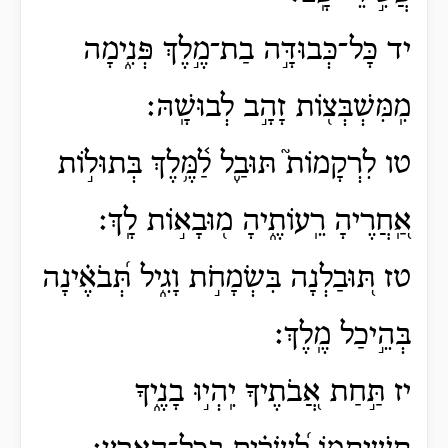
יד כָּל־כְּבוּדָּ֣ה בַת־מֶ֣לֶךְ פְּנִ֑ימָה
מִֽמִּשְׁבְּצ֖וֹת זָהָ֣ב לְבוּשָֽׁהּ׃
טו לִרְקָמוֹת֮ תּוּבַ֪ל לַ֫מֶּ֥לֶךְ בְּתוּל֣וֹת
אַֽ֭חֲרֶיהָ רֵֽעוֹתֶ֑יהָ מ֖וּבָא֣וֹת לָֽךְ׃
טז תּ֭וּבַלְנָה בִּשְׂמָחֹ֣ת וָגִ֑יל תְּ֝בֹאֶ֗ינָה
בְּהֵ֣יכַל מֶֽלֶךְ׃
יז תַּ֣חַת אֲ֭בֹתֶיךָ יִֽהְי֣וּ בָנֶ֑יךָ