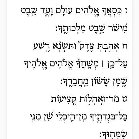
ז כִּסְאֲךָ֣ אֱ֭לֹהִים עוֹלָ֣ם וָעֶ֑ד שֵׁ֥בֶט
מִ֝ישֹׁ֗ר שֵׁ֣בֶט מַלְכוּתֶֽךָ׃
ח אָהַ֣בְתָּ צֶּדֶק֮ וַתִּשְׂנָ֫א רֶ֥שַׁע
עַל־כֵּ֤ן ׀ מְשָֽׁחֲךָ֡ אֱלֹהִ֣ים אֱ֭לֹהֶיךָ
שֶׁ֥מֶן שָׂשׂ֗וֹן מֵֽחֲבֵרֶֽךָ׃
ט מֹר־וַֽאֲהָל֣וֹת קְ֭צִיעוֹת
כָּל־בִּגְדֹתֶ֑יךָ מִֽן־הֵ֥יכְלֵי שֵׁ֝֗ן מִנִּ֥י
שִׂמְּחֽוּךָ׃