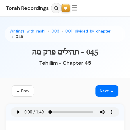
☰
Torah Recordings
Writings-with-rashi
003
001_divided-by-chapter
045
045 - תהילים פרק מה
Tehillim - Chapter 45
← Prev
Next →