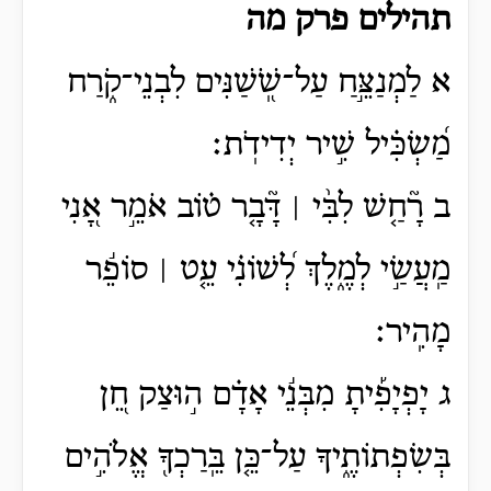
תהילים פרק מה
א לַמְנַצֵּ֣חַ עַל־שֹֽׁ֭שַׁנִּים לִבְנֵי־קֹ֑רַח
מַ֝שְׂכִּ֗יל שִׁ֣יר יְדִידֹֽת׃
ב רָ֘חַ֤שׁ לִבִּ֨י ׀ דָּ֘בָ֤ר ט֗וֹב אֹמֵ֣ר אָ֭נִי
מַֽעֲשַׂ֣י לְמֶ֑לֶךְ לְ֝שׁוֹנִ֗י עֵ֤ט ׀ סוֹפֵ֬ר
מָהִֽיר׃
ג יָפְיָפִ֡יתָ מִבְּנֵ֬י אָדָ֗ם ה֣וּצַק חֵ֭ן
בְּשִׂפְתוֹתֶ֑יךָ עַל־כֵּ֤ן בֵּֽרַכְךָ֖ אֱלֹהִ֣ים