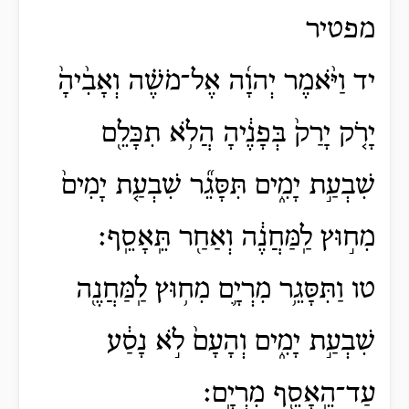
מפטיר
יד וַיֹּ֨אמֶר יְהוָ֜ה אֶל־מֹשֶׁ֗ה וְאָבִ֨יהָ֙
יָרֹ֤ק יָרַק֙ בְּפָנֶ֔יהָ הֲלֹ֥א תִכָּלֵ֖ם
שִׁבְעַ֣ת יָמִ֑ים תִּסָּגֵ֞ר שִׁבְעַ֤ת יָמִים֙
מִח֣וּץ לַֽמַּחֲנֶ֔ה וְאַחַ֖ר תֵּֽאָסֵֽף׃
טו וַתִּסָּגֵ֥ר מִרְיָ֛ם מִח֥וּץ לַֽמַּחֲנֶ֖ה
שִׁבְעַ֣ת יָמִ֑ים וְהָעָם֙ לֹ֣א נָסַ֔ע
עַד־הֵֽאָסֵ֖ף מִרְיָֽם׃