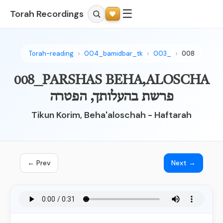
☰
Torah Recordings
Torah-reading
004_bamidbar_tk
003_
008
008_PARSHAS BEHA,ALOSCHA
פרשת בהעלותך, הפטרה
Tikun Korim, Beha'aloschah - Haftarah
← Prev
Next →