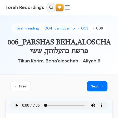
☰
Torah Recordings
Torah-reading
004_bamidbar_tk
003_
006
006_PARSHAS BEHA,ALOSCHA
פרשת בהעלותך, ששי
Tikun Korim, Beha'aloschah - Aliyah 6
← Prev
Next →