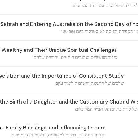
מד ילדים על נסים ואחריות המחנכים
 Sefirah and Entering Australia on the Second Day of 
מי הספירה וכניסה לאוסטרליה ביום טוב שני
 Wealthy and Their Unique Spiritual Challenges
כיבוד העשירים ואתגרים רוחניים ייחודיים שלהם
velation and the Importance of Consistent Study
שלבים של התגלות וחשיבות לימוד עקבי
 the Birth of a Daughter and the Customary Chabad Wi
על לידת בת ומנהגי חב"ד המקובלים
, Family Blessings, and Influencing Others
הנהגת היום יום, ברכות למשפחה, והשפעה על אחרים