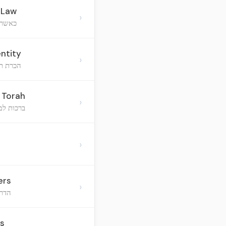
-Law
›
כאשר 
entity
›
הכרת תו
 Torah
›
ברכות למ
›
ers
›
הדרכ
rs