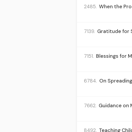
2485.
When the Pro
7139.
Gratitude for 
7151.
Blessings for 
6784.
On Spreading 
7662.
Guidance on 
8492.
Teaching Chil