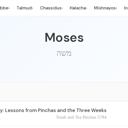
ebbe
Talmud
Chassidus
Halacha
Mishnayos
I
▾
▾
▾
▾
▾
Moses
משה
ty: Lessons from Pinchas and the Three Weeks
Torah and Tea Pinchas 5784