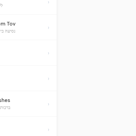
›
לל
Yom Tov
›
נסיעה בי
›
›
shes
›
ברכות 
›