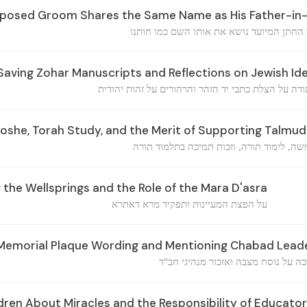
posed Groom Shares the Same Name as His Father-in
החתן המיועד נושא את אותו השם כמו חותנו
Saving Zohar Manuscripts and Reflections on Jewish Id
דה על הצלת כתבי יד הזהר והרהורים על זהות יהודית
Moshe, Torah Study, and the Merit of Supporting Talmud
שה, לימוד תורה, וזכות תמיכה בתלמוד תורה
the Wellsprings and the Role of the Mara D'asra
על הפצת המעיינות ותפקיד מרא דאתרא
Memorial Plaque Wording and Mentioning Chabad Lead
ה על נוסח מצבה ואזכור מנהיגי חב"ד
dren About Miracles and the Responsibility of Educato