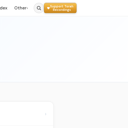
Support Torah
ndex
Other
▾
Recordings
›