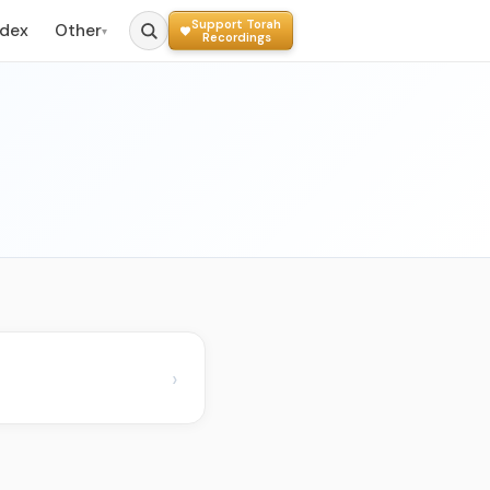
Support Torah
ndex
Other
▾
Recordings
›