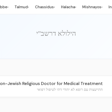
ebbe
Talmud
Chassidus
Halacha
Mishnayos
I
▾
▾
▾
▾
▾
הילולא דרשב"י
on-Jewish Religious Doctor for Medical Treatment
התייעצות עם רופא לא יהודי דתי לטיפול רפואי