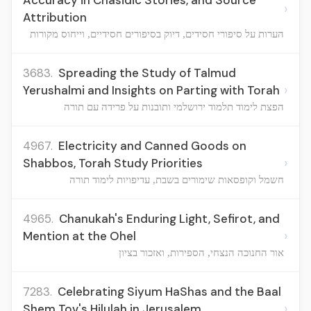
Accuracy in Chasidic Stories, and Source
›
Attribution
הערות על סיפורי חסידים, דיוק בסיפורים חסידיים, וייחוס מקורות
3683.
Spreading the Study of Talmud
›
Yerushalmi and Insights on Parting with Torah
הפצת לימוד תלמוד ירושלמי ותובנות על פרידה עם תורה
4967.
Electricity and Canned Goods on
›
Shabbos, Torah Study Priorities
חשמל וקופסאות שימורים בשבת, עדיפויות לימוד תורה
4965.
Chanukah's Enduring Light, Sefirot, and
›
Mention at the Ohel
אור החנוכה הנצחי, הספירות, ואזכור בציון
7283.
Celebrating Siyum HaShas and the Baal
›
Shem Tov's Hilulah in Jerusalem