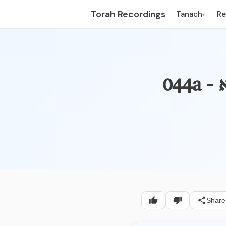
Torah Recordings
Tanach
R
▾
א
Share