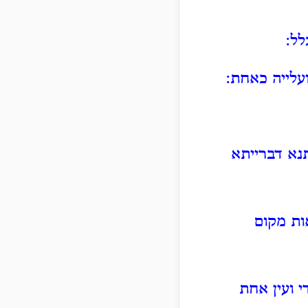
לל:
עלייה כאחת:
תנא דברייתא
ות מקום
י ועין אחת