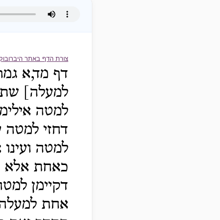
צורת הדף באתר היברובוק
דף מד,א גמר
למעלה] שתי 
למטה אילימא
דחזי למטה ע
למטה ועינו 
כאחת אלא שת
דקיימן למטה
אחת למעלה ו