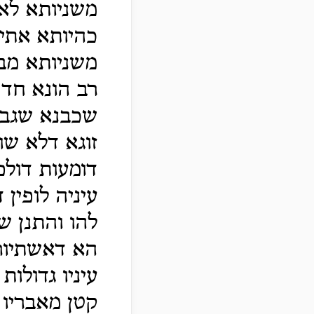
משניותא לא
כהיותא אתי
משניותא מבע
רב הונא חד 
שכבנא שגבינ
זוגא דלא שוי
דומעות דולפו
עיניה לופין 
להו והתנן ש
הא דאשתיור 
עיניו גדולות
קטן מאבריו 