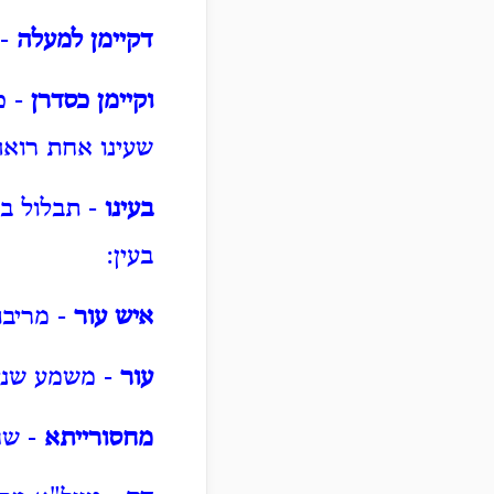
דקיימן למעלה
- 
וקיימן כסדרן
- כ
שעינו אחת רואה
בעינו
- תבלול בע
בעין:
איש עור
- מריבו
עור
- משמע שניטל
מחסורייתא
- שח