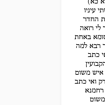
א כא)
י עיניו
ת החדר
לי רואה
 סומא באחת
ר רבא למה
י כתב
קבועין
 איש משום
ק ואי כתב
רחמנא
משום