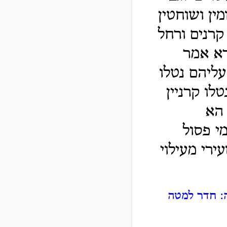
ין ושוחטין
קרנים ורחל
דא אמר
עליהם נטלו
לו קרניין
 הא
מי פסול
ירי מעילוי
: חדר למטה