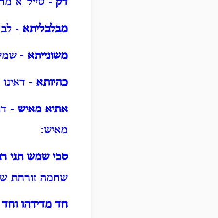
דק
- טייל"א מחס
מבלבליתא
- לבן
משונייתא
- שמשו
כהיותא
- דאינו 
אתיא מאיש
- דה
מאיש:
סכי שמש תני רב
שחמה זורחת שם
חד מדידהו וחד 