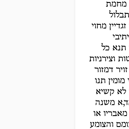
 מחמת
בלול
גדיין מחוי
תיבי
 תנא כל
ות וצירניות
ויר דמזור
 מומין תנו
ן לא קשיא
ד,א משנה
 מאבריו או
ומם והצומע