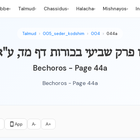
ebbe
Talmud
Chassidus
Halacha
Mishnayos
I
▾
▾
▾
▾
▾
Talmud
005_seder_kodshim
004
044a
ין אלו פרק שביעי בכורות דף מד, ע"
Bechoros - Page 44a
Bechoros - Page 44a
App
A-
A+