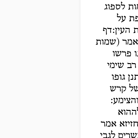
ות לספוג
ת על
ת העין:דף
אמר (שמות
 פרשו
רב שימי
ן גופו
של קרש
הצימע:
ההוא
זיזא אמר
שרים לגבי