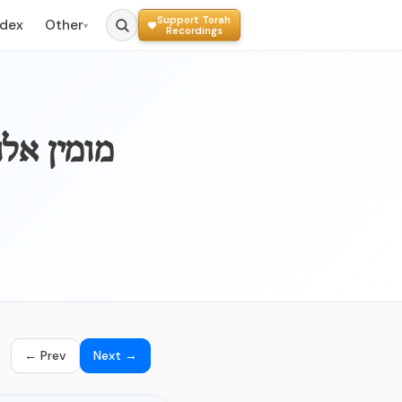
Support Torah
ndex
Other
▾
Recordings
044a - מומ
← Prev
Next →