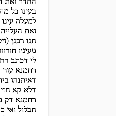
החדר ואת הע
בעינו כל מה
למעלה עינו 
ואת העלייה 
תנו רבנן (וי
מעיניו חורו
לי דכתב רחמ
רחמנא עור מ
דאיתנהו בי
דלא קא חזי 
רחמנא דק מ
תבלול ואי כ