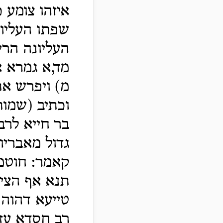
איזהו צומע 
שפתו העליו
העליונה הרי
מד,א גמרא 
מ) ויפרש א
וכתיב (שמות
בר חייא לרב
גדול מאבריו
קאמר: חוטמו
תנא אף הצימ
טייעא דהוה 
רב חסדא עז 