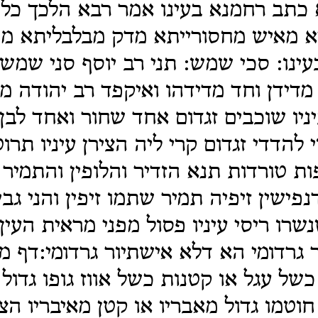
 כתב רחמנא בעינו אמר רבא הלכך כל
א מאיש מחסורייתא מדק מבלבליתא מת
ינו: סכי שמש: תני רב יוסף סני שמש ז
מדידן וחד מדידהו ואיקפד רב יהודה מי
יו שוכבים זגדום אחד שחור ואחד לבן
 להדדי זגדום קרי ליה הצירן עיניו תרוט
ת טורדות תנא הזדיר והלופין והתמיר ז
דנפישין זיפיה תמיר שתמו זיפין והני גבי
נשרו ריסי עיניו פסול מפני מראית העי
גרדומי הא דלא אישתיור גרדומי:דף מ
 כשל עגל או קטנות כשל אווז גופו גדול
חוטמו גדול מאבריו או קטן מאיבריו הצ