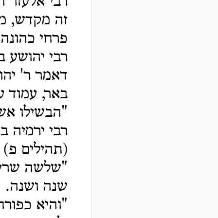
רבי אלעזר ה
זה מקדש, מל
פרחי כהונה.
רבי יהושע בן
דאמר ר' יהוש
באר, עמוד ע
"הבשילו אשכ
רבי ירמיה בר
(תהילים פ) 
"שלשה שריגי
שנה ושנה.
"והיא כפורח