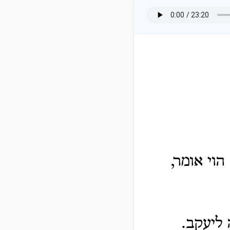
וי אומר,
 ליעקב.