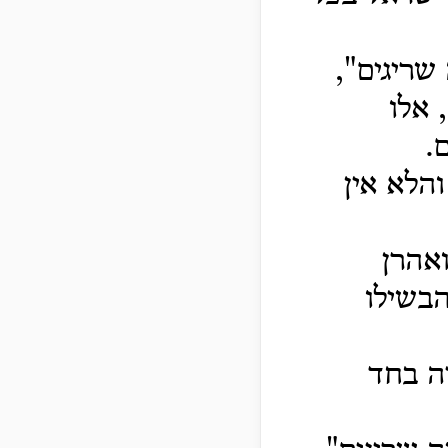
שריגים",
 אלו
.
והלא אין
אהרן
הבשילו
יה בחד