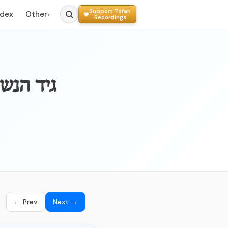
Support Torah
ndex
Other
▾
Recordings
092a - גי
← Prev
Next →