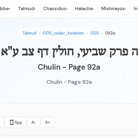
ebbe
Talmud
Chassidus
Halacha
Mishnayos
I
▾
▾
▾
▾
▾
Talmud
005_seder_kodshim
003
092a
ד הנשה פרק שביעי, חולין דף צב ע"א
Chulin - Page 92a
Chulin - Page 92a
App
A-
A+