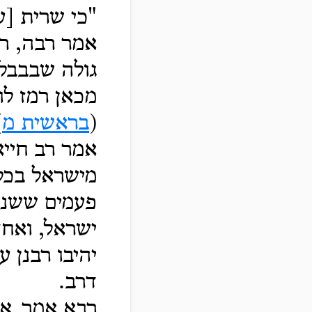
"כי שרית [ע
אמר רבה, רמ
גולה שבבבל.
מכאן רמז לו 
(
בראשית מ
)
אמר רב חייא
מישראל בכל 
פעמים ששני
ישראל, ואחד
יהיבו רבנן ע
דרב.
רבא אמר, אל