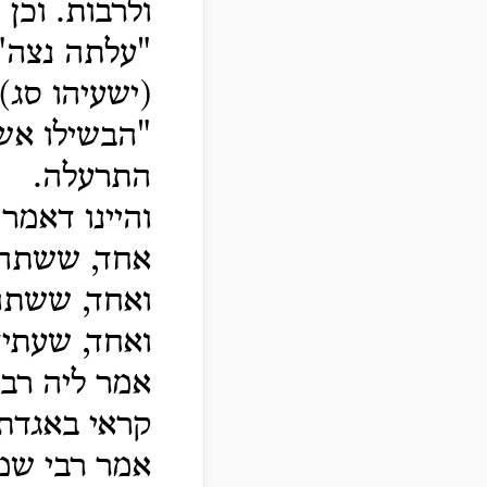
ולרבות. וכן 
"עלתה נצה",
(ישעיהו סג) 
"הבשילו אשכ
התרעלה.
והיינו דאמר
אחד, ששתה 
ואחד, ששתה
ואחד, שעתי
אמר ליה רבי
קראי באגדתא
אמר רבי שמע