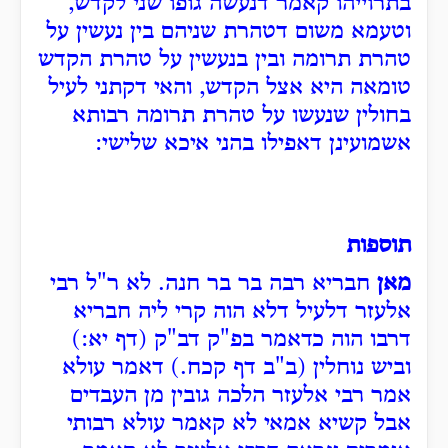
בתרוייהו קאמר דנעשה גופו שני לקדש,
וטעמא משום דטהרת שניהם בין נעשין על
טהרת תרומה ובין בנעשין על טהרת הקדש
טומאה היא אצל הקדש, והאי דקתני לעיל
בחולין שנעשו על טהרת תרומה רבותא
אשמועינן דאפילו בהני איכא שלישי:
תוספות
מאן
חבריא רבה בר בר חנה. לא ר"ל רבי
אלעזר דלעיל דלא הוה קרי ליה חבריא
דרבו הוה כדאמר בפ"ק דב"ק (דף יא:)
וביש נוחלין (ב"ב דף קכח.) דאמר עולא
אמר רבי אלעזר הלכה גובין מן העבדים
אבל קשיא אמאי לא קאמר עולא רבותי