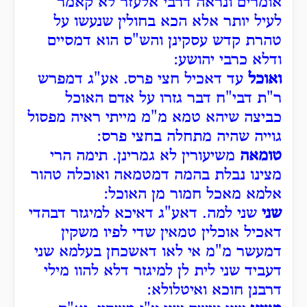
אומרים ונראה דרבי אלעזר לא קאמר
לעיל יותר אלא הכא בחולין שנעשו על
טהרת קדש עסקינן והש"ס הוא דמסיים
ודלא כרבי יהושע:
ואוכל
עד דאכיל חצי פרס. אע"ג דמפרש
ר"ת דבי"ח דבר גזרו על אדם האוכל
כביצה שיהא טמא מ"מ מייתי ראיה מפסול
גוייה שהיה מתחלה בחצי פרס:
טומאה
משיעורין לא גמרינן. תימה הרי
מצינו נבלת בהמה דמטמאה ואוכלה טהור
אלמא מאכל חמור מן האוכל:
שני
שני למה. דאע"ג דאיכא למיגזר דבהדי
דאכיל אוכלין טמאין שדי לפיו משקין
דמעשר מ"מ אי לאו דאשכחן בעלמא שני
דעביד שני לית לן למיגזר דלא להוו מילי
דרבנן חוכא ואיטלולא: