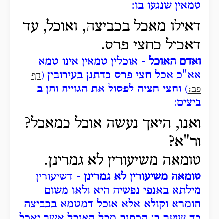
טמאין שנגעו בו:
דאילו מאכל בכביצה, ואוכל, עד
דאכיל כחצי פרס.
ואדם האוכל
- אוכלין טמאין אינו טמא
אא"כ אכל חצי פרס כדתנן בעירובין
(
דף
וחצי חציה לפסול את הגוייה והן ב
פב:
)
ביצים:
ואנו, היאך נעשה אוכל כמאכל?
ור"א?
טומאה משיעורין לא גמרינן.
טומאה משיעורין לא גמרינן
- דשיעורין
מילתא באנפי נפשיה היא ולאו משום
חומרא וקולא אלא אוכל דמטמא בכביצה
כך שיער בו הכתוב מכל האוכל אשר יאכל