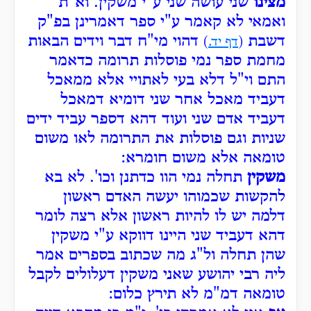
מצינו
שני עושה שני ע"י משקין. וא"ת
ואמאי לא קאמר ע"י ספר דאמרינן בפ"ק
דשבת
דהוי מי"ח דבר וידים הבאות
(
דף יד.
)
מחמת ספר נמי פוסלות תרומה כדאמר
התם וי"ל דלא בעי לאתויי אלא ממאכל
דעביד מאכל אחר שני דומיא דמאכל
דעביד אדם שני ועוד דהא דספר עביד ידים
שניות וגם פוסלות את התרומה לאו משום
טומאה אלא משום חומרא:
משקין
תחלה נמי הוו כדתנן וכו'. לא בא
להקשות שכמוהו יעשה האדם ראשון
דלמה יש לו להיות ראשון אלא רצה לומר
דהא דעביד שני היינו דווקא ע"י משקין
שהן תחלה ול"ג מה שכתוב בספרים אמר
ליה רבי יהושע שאני משקין דעלולים לקבל
טומאה דמ"מ לא תירץ כלום: