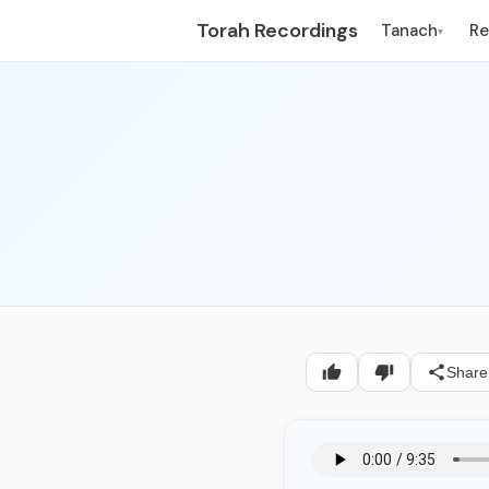
Torah Recordings
Tanach
R
▾
Share