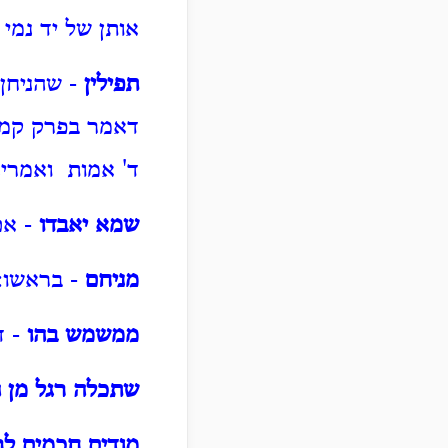
אותן של יד נמי
תפילין
- שהניחן
דאמר בפרק קמא
ד' אמות ואמרינ
שמא יאבדו
- אם
מניחם
- בראשו:
ממשמש בהו
- ד
שתכלה רגל מן 
מודים חכמים לרב