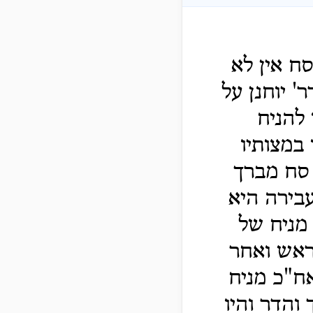
ח אין לא
 יוחנן על
 להניח
במצותיו
 סח מברך
בירה היא
מניח של
ראש ואחר
ח"כ מניח
והדר והיו