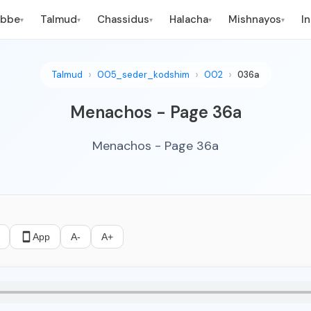
ebbe
Talmud
Chassidus
Halacha
Mishnayos
I
▾
▾
▾
▾
▾
Talmud
005_seder_kodshim
002
036a
Menachos - Page 36a
Menachos - Page 36a
App
A-
A+