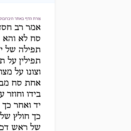
צורת הדף באתר היברובוק
א
מר רב חסד
סח לא והא
ש
תפילה של יד
תפילין על ת
וצונו על מצ
אחת סח מבר
בידו וחוזר 
יד ואחר כך 
כך חולץ של 
של ראש דכ