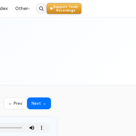
Support Torah
ndex
Other
▾
Recordings
← Prev
Next →