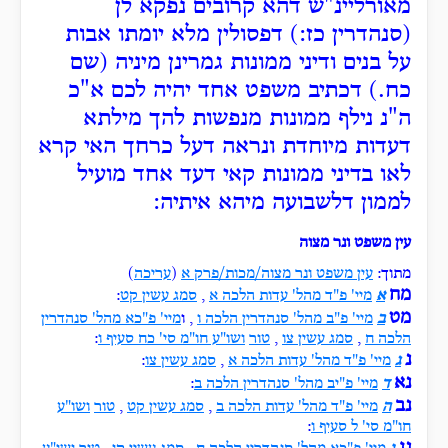
מאורליינ"ש דהא קרובים נפקא לן
(סנהדרין כז:) דפסולין מלא יומתו אבות
על בנים ודיני ממונות גמרינן מיניה (שם
כח.) דכתיב משפט אחד יהיה לכם א"כ
ה"נ נילף ממונות מנפשות להך מילתא
דעדות מיוחדת ונראה דעל כרחך האי קרא
לאו בדיני ממונות קאי דעד אחד מועיל
לממון דלשבועה מיהא איתיה:
עין משפט ונר מצוה
מתוך:
עין משפט ונר מצוה/מכות/פרק א
(
עריכה
)
מח
א
מיי' פ"ד מהל' עדות הלכה א
,
סמג עשין קט
:
מט
ב
מיי' פ"ב מהל' סנהדרין הלכה ו
, ו
מיי' פ"כא מהל' סנהדרין
הלכה ח
,
סמג עשין צו
,
טור
ושו"ע חו"מ סי' כח סעיף ו
:
נ
ג
מיי' פ"ד מהל' עדות הלכה א
,
סמג עשין צו
:
נא
ד
מיי' פ"יב מהל' סנהדרין הלכה ב
:
נב
ה
מיי' פ"ד מהל' עדות הלכה ב
,
סמג עשין קט
,
טור
ושו"ע
חו"מ סי' ל סעיף ו
: