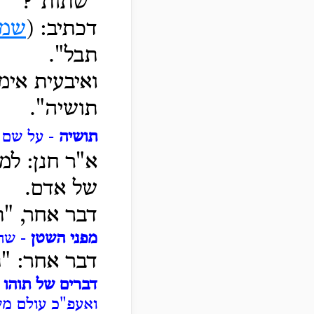
"שתות"?
דכתיב: (
שמו
תבל".
ואיבעית אימ
תושיה".
תושיה
- על שם 
א"ר חנן: ל
של אדם.
דבר אחר, "ת
מפני השטן
- שהו
דבר אחר: "
דברים של תוהו
-
ואעפ"כ עולם מש