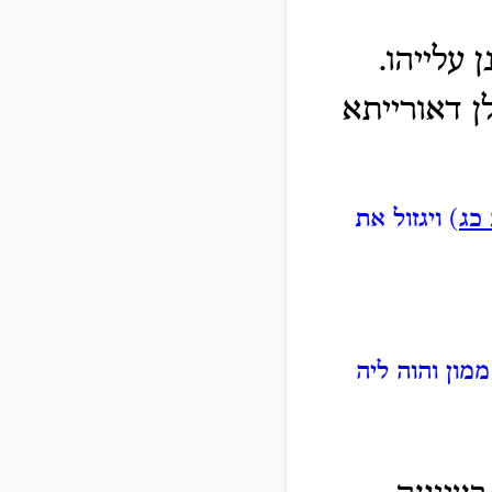
עלייהו.
לן דאורייתא
כג
) ויגזול את
מון והוה ליה