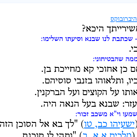
יברובוקס
שירייתך היכא?
 שכתבת לנו שבנא וסיעתו השלימו:
י.
ממה שהבטיחוני:
ם כן אחוכי קא מחייכת בן.
ו, ותלאוהו בזנבי סוסיהם.
אותו על הקוצים ועל הברקנין.
זר: שבנא בעל הנאה היה.
מעו וי"א משכב זכור:
ישעיהו כב, טו
) "לך בא אל הסוכן הזה"
(
מלכים א א, ב
) "ותהי לו סוכנת.