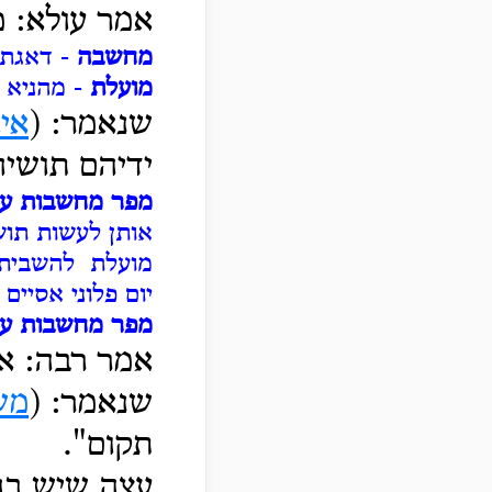
אמר עולא: 
מחשבה
- דאגת 
מועלת
- מהניא 
שנאמר: (
איו
ידיהם תושיה
מפר מחשבות ער
אותן לעשות תו
מועלת להשבית ה
יום פלוני אסיים
מפר מחשבות ער
אמר רבה: אם
שנאמר: (
מש
תקום".
עצה שיש בה 