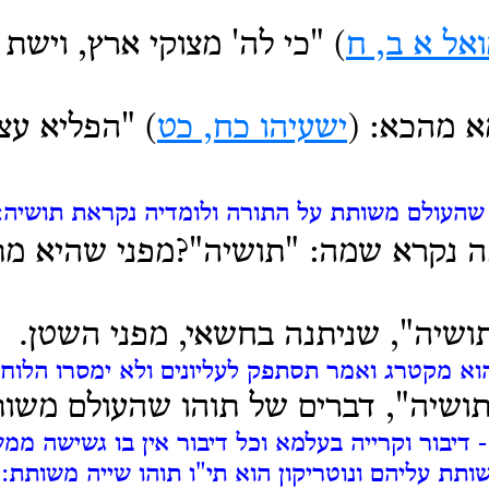
אל א ב, ח
) "כי לה' מצוקי ארץ, וישת
א מהכא: (
ישעיהו כח, כט
) "הפליא עצ
שהעולם משותת על התורה ולומדיה נקראת תושיה:
מה נקרא שמה: "תושיה"?מפני שהיא מ
ושיה", שניתנה בחשאי, מפני השטן.
א מקטרג ואמר תסתפק לעליונים ולא ימסרו הלוחו
תושיה", דברים של תוהו שהעולם משות
 דיבור וקרייה בעלמא וכל דיבור אין בו גשישה ממ
ותת עליהם ונוטריקון הוא תי"ו תוהו שייה משותת: