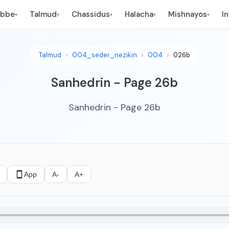
ebbe
Talmud
Chassidus
Halacha
Mishnayos
I
▾
▾
▾
▾
▾
Talmud
004_seder_nezikin
004
026b
Sanhedrin - Page 26b
Sanhedrin - Page 26b
App
A-
A+