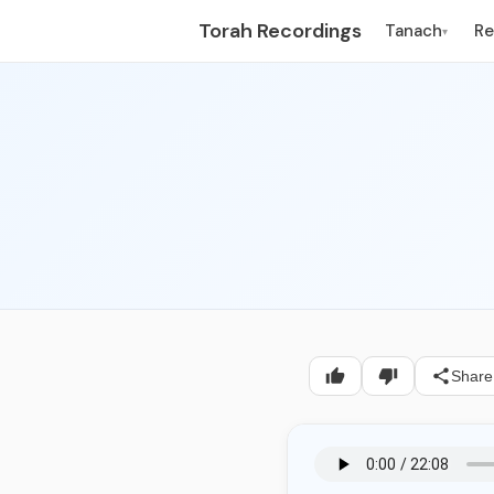
Torah Recordings
Tanach
R
▾
Share