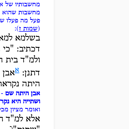
מחשבותיו של או
מחשבות שהוא מש
פעל מה פעלו של
(
שמות ז
):
בשלמא למאן 
דכתיב: "כי 
ולמ"ד בית ה
א
דתנן:
אבן 
היתה נקראת
אבן היתה שם
- 
ושתייה היא נקר
ואומר מציון מכל
אלא למ"ד חז