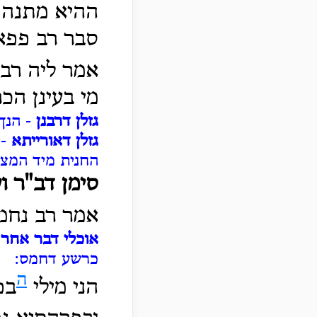
ההיא מתנה דה
סבר רב פפא 
אמר ליה רב
מי בעינן הכר
גזלן דרבנן
- הנך 
גזלן דאורייתא
- 
החנית מיד המצר
סימן דב"ר וע
אמר רב נחמ
אוכלי דבר אחר
-
כרשע דחמס:
ה
הני מילי
בפ