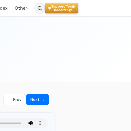
Support Torah
ndex
Other
▾
Recordings
← Prev
Next →