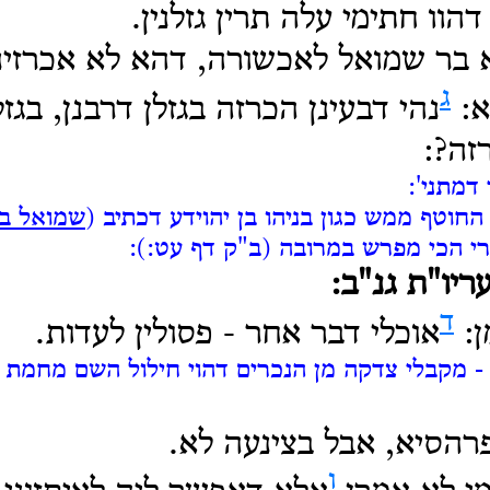
וו חתימי עלה תרין גזלנין.
בר שמואל לאכשורה, דהא לא אכרזינן 
ג
א:
נהי דבעינן הכרזה בגזלן דרבנן, בגז
זה?:
דמתני':
החוטף ממש כגון בניהו בן יהוידע דכתיב (
שמואל ב 
י הכי מפרש במרובה (ב"ק דף עט:):
ריו"ת גנ"ב:
ד
ן:
אוכלי דבר אחר - פסולין לעדות.
 מקבלי צדקה מן הנכרים דהוי חילול השם מחמת מ
רהסיא, אבל בצינעה לא.
ו