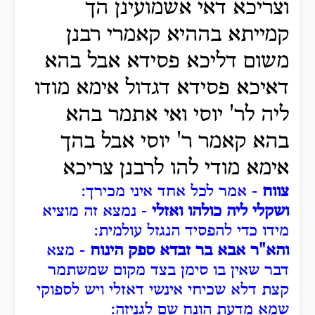
וצריכא דאי אשמועינן הך
קמייתא בההיא קאמרי רבנן
משום דליכא פסידא אבל בהא
דאיכא פסידא דגדול אימא מודו
ליה לר' יוסי ואי אתמר בהא
בהא קאמר ר' יוסי אבל בהך
אימא מודי להו לרבנן צריכא
צווח
- אמר לכל אחד איני מכירך:
ושקלי ליה כולהו ואזלי
- נמצא זה מוציא
מידו כדי להפסיד הנגזל עולמית:
והא"ר אבא בר זבדא ספק הינוח
- מצא
דבר שאין בו סימן בצד מקום שמשתמר
קצת דלא שכיחי אינשי דאזלי ויש לספוקי
שמא מדעת הונח שם לגניזה: