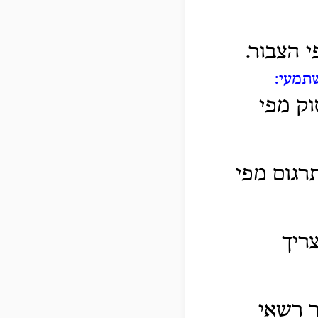
 הצבור.
שתמעי:
וק מפי
רגום מפי
ריך
ר רשאי