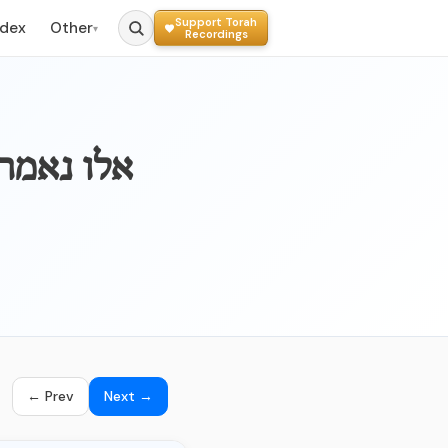
Support Torah
ndex
Other
▾
Recordings
039b_ - אל
← Prev
Next →