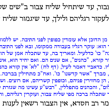
בור, עד שיתחיל שליח צבור ב"שים של
 לעקור רגליהם ולילך, עד שיגמור שליח 
מן הדוכן אלא עומדין כפופין לפני התיבה.
יש ללמוד
 הוא:
עוקר רגליו בעבודה ממקומו, ובא לפני התיבה
" כו' כדלעיל. ומאריך בה, עד שתכלה אמן של הו
ר קורא, "כהנים", אם שנים הם.
ואם יחיד הוא, אינ
יו. כדאביי דאמר לעיל, (דף לח) "לא' אין קורא כהנ
, מברך "אשר קדשנו" כו'.
ואח"כ מתחילין בברכה.
 הן מחזירין פניהם, וכופפין קשריהם, אם רוצים.
ושל
", והכהנים מתפללין, "רבש"ע עשינו מה שגזרת עלי
 שתכלה ברכה מפי שליח צבור, ועוקרין רגליהם, והו
מר רב חסדא, אין הצבור רשאין לענות 