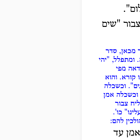
ום".
צבור "שים
 מכאן, סדר
.
ומתפלל, "יהי
דאה מפי
ו קורא.
והוא
ים".
וכשכלה
וכשכלה אמן
יח צבור
נו" כו'.
לכין להם:
אמן עד