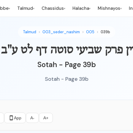
ebbe
Talmud
Chassidus
Halacha
Mishnayos
I
▾
▾
▾
▾
▾
Talmud
003_seder_nashim
005
039b
ו נאמרין פרק שביעי סוטה דף לט ע"ב
Sotah - Page 39b
Sotah - Page 39b
App
A-
A+