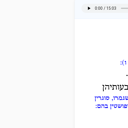
):
עותיהן
מרו, סוגרין
פושטין בהם: