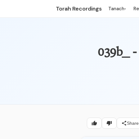
Torah Recordings
Tanach
R
▾
Share