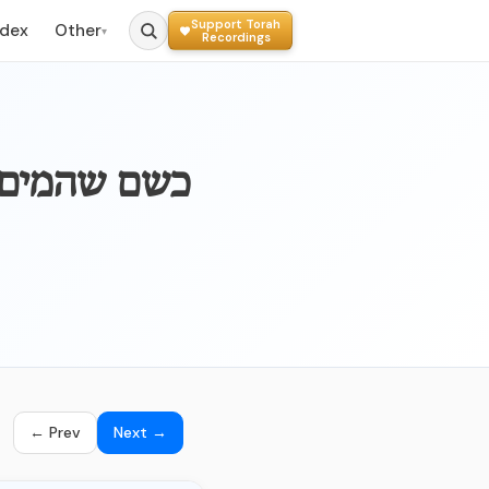
Support Torah
ndex
Other
▾
Recordings
030b - כשם שה
← Prev
Next →