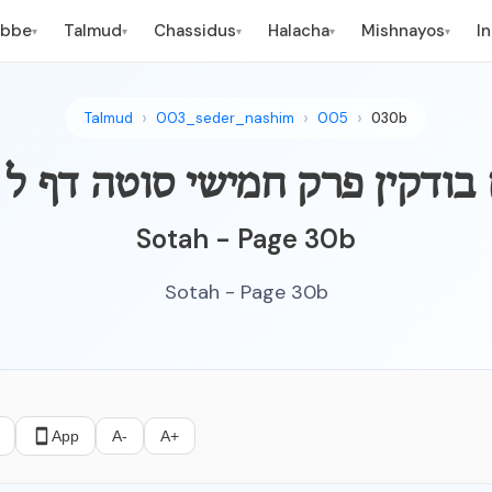
ebbe
Talmud
Chassidus
Halacha
Mishnayos
I
▾
▾
▾
▾
▾
Talmud
003_seder_nashim
005
030b
מים בודקין פרק חמישי סוטה דף ל
Sotah - Page 30b
Sotah - Page 30b
App
A-
A+