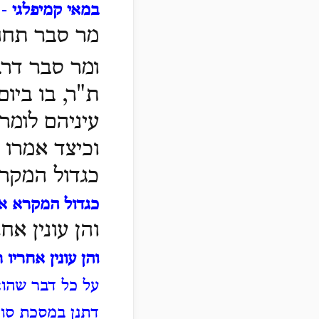
במאי קמיפלגי
- 
מר
סבר תחומ
ומר סבר דרב
ת"ר, בו ביו
עיניהם לומר
וכיצד אמרו 
כגדול המקר
כגדול המקרא א
והן עונין אח
והן עונין אחריו
על כל דבר שהוא 
דתנן במסכת סוכ