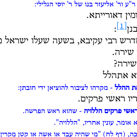
ר"ע ור' אליעזר בנו של ר' יוסי הגלילי:
ין דאורייתא.
[1]
נן
:
םדרש רבי עקיבא, בשעה שעלו ישראל מן
 שירה.
שירה?
א אתהלל
ת ההלל
- מקרהו לציבור להוציאן ידי חובתן:
ריו ראשי פרקים.
 ראשי פרקים הללויה
- שהוא ראש הפרשה.
אומר, עונין אחריו, "הללויה".
ה, (דף לח) "מי שהיה עבד או אשה או קטן מקרין א