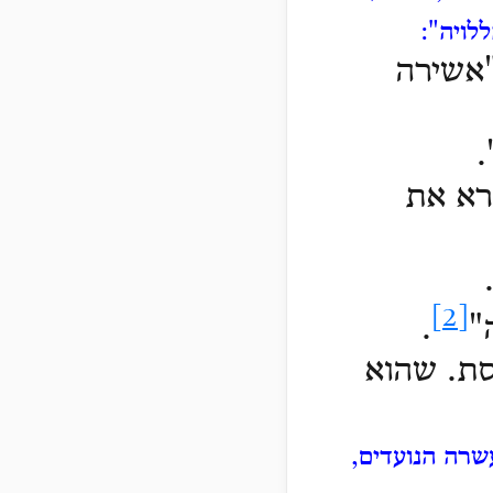
לויה":
"אשירה
.
קרא את
[2]
"
.
סת. שהוא
שרה הנועדים,