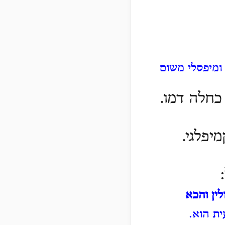
 ומיפסלי משום
כחלה דמו.
יפלגי.
ין והכא
ת הוא.