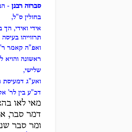
סברוה רבנן
- הנ
בחולין ס"ל,
אידי ואידי, הך 
תרווייהו בעיסה
ואפ"ה קאמר ר'
ראשונה והויא ל
שלישי,
ואע"ג דמעיסת ח
דכ"ע בין לר' אל
מאי לאו בהא
דמר סבר, אי
ומר סבר שני