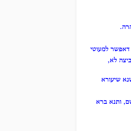
רה.
 דאפשר למעוטי
יצה לא,
שנא שיעורא
ם, ותנא ברא