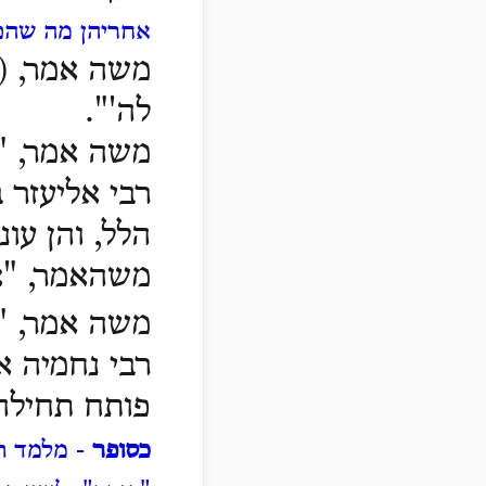
אחריהן מה שהם 
משה
אמר, (
לה'".
משה אמר, "כ
רבי אליעזר 
הלל, והן עונ
משהאמר, "אש
משה אמר, "כ
רבי נחמיה א
פותח תחילה, 
כסופר
- מלמד תי