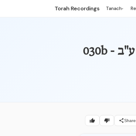
Torah Recordings
Tanach
R
▾
 ע"ב
Share