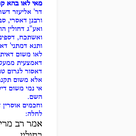
מאי לאו בהא קמ
דר' אליעזר דשרי
ורבנן דאסרי, ס
ואע"ג דחולין הו
ואשתכח, דספינ
ותנא דמתני' דא
לאו משום דאית 
דאמצעית ממעטי
דאסור לגרום טו
אלא משום תקנת
אי נמי משום די
השם.
וחכמים אוסרין 
לחלה:
אמר רב מרי 
בחולין.