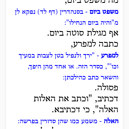
מה משפט ביום,
משפט ביום
- בסנהדרין (דף לד) נפקא לן
מ"והיה ביום הנחילו":
אף מגילת סוטה ביום.
כתבה למפרע,
למפרע
- "ירך ולנפיל בטן לצבות במעיך
וכו'", כסדר הזה.
או אחד מהן היפך,
והשאר כתב כהילכתן:
פסולה.
דכתיב, "וכתב את האלות
האלה", כי דכתיבא.
האלה
- משמע כמו שהן סדורין בפרשה: