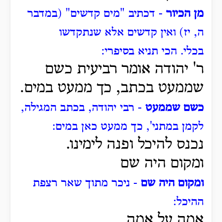
מן הכיור
- דכתיב "מים קדשים" (במדבר
ה, יז) ואין קדשים אלא שנתקדשו
בכלי.
הכי תניא בסיפרי:
ר' יהודה אומר רביעית
כשם
שממעט
בכתב, כך ממעט במים.
כשם שממעט
- רבי יהודה, בכתב המגילה,
לקמן במתני', כך ממעט כאן במים:
נכנס להיכל ופנה לימינו.
ומקום היה שם
ומקום היה שם
- ניכר מתוך שאר רצפת
ההיכל:
אמה על אמה.