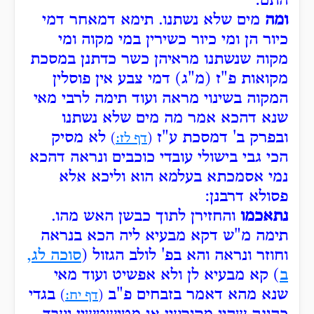
התם:
ומה
מים שלא נשתנו. תימא דמאחר דמי
כיור הן ומי כיור כשירין במי מקוה ומי
מקוה שנשתנו מראיהן כשר כדתנן במסכת
מקואות פ"ז (מ"ג) דמי צבע אין פוסלין
המקוה בשינוי מראה ועוד תימה לרבי מאי
שנא דהכא אמר מה מים שלא נשתנו
ובפרק ב' דמסכת ע"ז
לא מסיק
(
דף לז:
)
הכי גבי בישולי עובדי כוכבים ונראה דהכא
נמי אסמכתא בעלמא הוא וליכא אלא
פסולא דרבנן:
נתאכמו
והחזירן לתוך כבשן האש מהו.
תימה מ"ש דקא מבעיא ליה הכא בנראה
וחוזר ונראה והא בפ' לולב הגזול (
סוכה לג,
ב
) קא מבעיא לן ולא אפשיט ועוד מאי
שנא מהא דאמר בזבחים פ"ב
בגדי
(
דף יח:
)