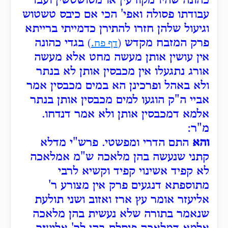
כהונה שהיו מקורעין או מטושטשין ועבד
עבודתו פסולה ואפי' הכי אם כיבס טשטוש
וגיעול שלהן חזרו להתירן כדמייתי ברייתא
פרק המזבח מקדש
בגדי כהונה
(
דף פח.
)
אין עושין אותן מעשה מחט אלא מעשה
אורג נתגעלו אין מכבסין אותן לא בנתר
ולא באהל ופרכינן הא במים מכבסין אמר
אביי ה"ק הוגעו למים מכבסין אותן בנתר
אלמא דמכבסין אותן ולא אמר דנדחו.
מ"ר:
והא
התם הדרי ומפשטי. פרש"י מדלא
קתני שנעשה בהן מלאכה ש"מ אמלאכה
לא קפיד אשינוי קפיד וקשיא לרבי
מתוספתא דנגעים פרק אין מצורע ר'
אליעזר אומר עץ ארז ואזוב ושני תולעת
שנאמר בתורה שלא נעשית בהן מלאכה