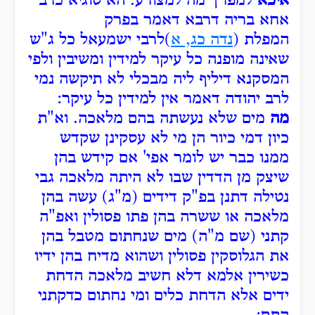
איכא
למפרך מה למצורע. הא סוגיא כרב
אחא בריה דרבא דאמר בפרק
המפלת (
נדה כג, א
)לרבי ישמעאל כל ג"ש
שאינה מופנה כל עיקר למידין ומשיבין ולפי
המסקנא דיליף ליה מבכלי לא תיקשה נמי
לרב יהודה דאמר אין למידין כל עיקר:
מה
מים שלא נעשתה בהם מלאכה. וא"ת
כיון דמי כיור הן מי לא עסקינן שקדש
ממנו כבר יש לומר אפי' אם קידש בהן
שיצק מן הדדין שבו לא היתה מלאכה גבי
נטילה דתנן בפ"ק דידים (מ"ג) עשה בהן
מלאכה או ששרה בהן פתו פסולין ואפ"ה
קתני (שם מ"ה) מים שנחתום מטבל בהן
את הגלוסקין פסולין ושהוא מדיח בהן ידיו
כשירין אלמא דלא חשיב מלאכה הדחת
ידים אלא הדחת כלים ומי נחתום כדקתני