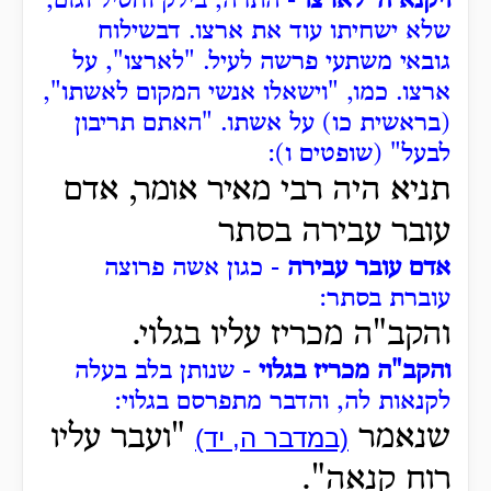
ויקנא ה' לארצו
- התרה, בילק וחסיל וגזם,
שלא ישחיתו עוד את ארצו.
דבשילוח
גובאי משתעי פרשה לעיל.
"לארצו", על
ארצו.
כמו, "וישאלו אנשי המקום לאשתו",
(בראשית כו) על אשתו.
"האתם תריבון
לבעל" (שופטים ו):
תניא היה רבי מאיר אומר, אדם
עובר עבירה בסתר
אדם עובר עבירה
- כגון אשה פרוצה
עוברת בסתר:
והקב"ה מכריז עליו בגלוי.
והקב"ה מכריז בגלוי
- שנותן בלב בעלה
לקנאות לה, והדבר מתפרסם בגלוי:
שנאמר
"ועבר עליו
(במדבר ה, יד)
רוח קנאה".