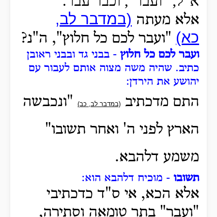
א"ל, "ועבר", וכבר עבר.
(במדבר לב,
אלא מעתה
כא)
"ועבר לכם כל חלוץ", ה"נ?
ועבר לכם כל חלוץ
- בבני גד ובבני ראובן
כתיב.
שהיה משה מצוה אותם לעבור עם
יהושע את הירדן:
התם מדכתיב
"ונכבשה
(במדבר לב, כב)
הארץ לפני ה' ואחר תשובו"
משמע דלהבא.
תשובו
- מוכיח דלהבא הוא:
אלא הכא, אי ס"ד כדכתיבי
"ועבר" בתר טומאה וסתירה,