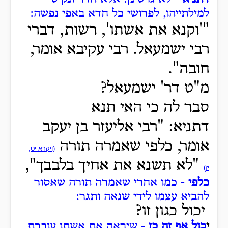
למילתייהו, לפרושי כל חדא באפי נפשה:
"'וקנא את אשתו', רשות, דברי
רבי ישמעאל.
רבי עקיבא אומר,
חובה".
מ"ט דר' ישמעאל?
סבר לה כי האי תנא
דתניא: "רבי אליעזר בן יעקב
אומר, כלפי שאמרה תורה
(ויקרא יט,
"לא תשנא את אחיך בלבבך",
יז)
כלפי
- כמו אחרי שאמרה תורה שאסור
להביא עצמו לידי שנאה ותגר:
יכול כגון זו?
י
כול אף זה כן
- שיראה את אשתו עוברת