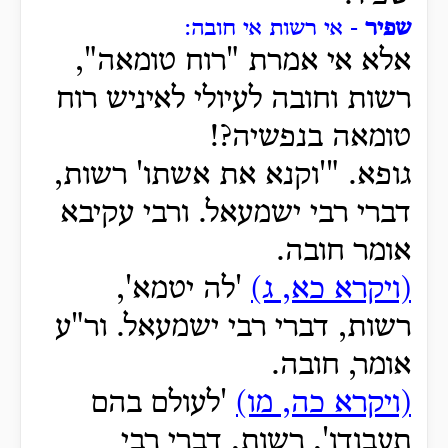
שפיר
- אי רשות אי חובה:
אלא אי אמרת "רוח טומאה",
רשות וחובה לעיולי לאיניש רוח
טומאה בנפשיה?!
גופא. "'וקנא את אשתו' רשות,
דברי רבי ישמעאל. ורבי עקיבא
אומר חובה.
(ויקרא כא, ג)
'לה יטמא',
רשות, דברי רבי ישמעאל. ור"ע
אומר, חובה.
(ויקרא כה, מו)
'לעולם בהם
תעבודו', רשות, דברי רבי