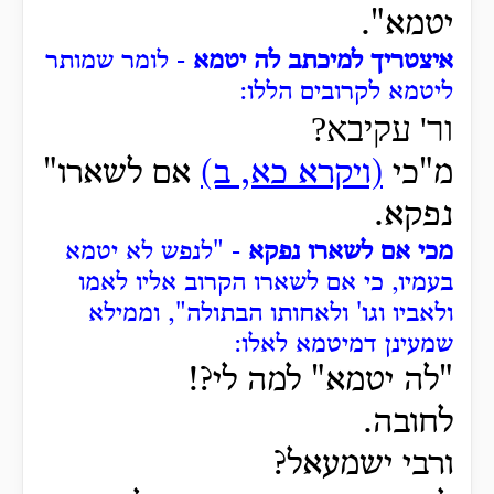
יטמא".
איצטריך למיכתב לה יטמא
- לומר שמותר
ליטמא לקרובים הללו:
ור' עקיבא?
מ"כי
(ויקרא כא, ב)
אם לשארו"
נפקא.
מכי אם לשארו נפקא
- "לנפש לא יטמא
בעמיו, כי אם לשארו הקרוב אליו לאמו
ולאביו וגו' ולאחותו הבתולה", וממילא
שמעינן דמיטמא לאלו:
"לה יטמא" למה לי?!
לחובה.
ורבי ישמעאל?