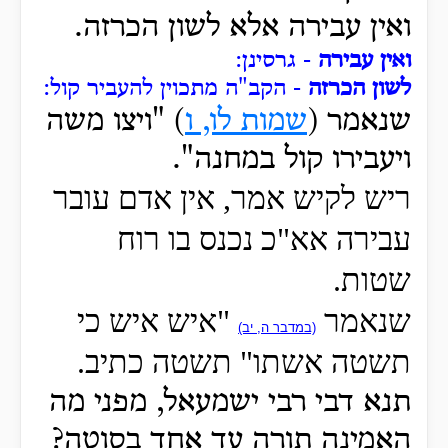
ואין עבירה אלא לשון הכרזה.
ואין עבירה
- גרסינן:
לשון הכרזה
- הקב"ה מתכוין להעביר קול:
שנאמר (
שמות לו, ו
) "ויצו
משה
ויעבירו קול במחנה".
ריש לקיש אמר, אין אדם עובר
עבירה אא"כ נכנס בו רוח
שטות.
שנאמר
"איש איש כי
(במדבר ה, יב)
תשטה אשתו" תשטה כתיב.
תנא דבי רבי ישמעאל, מפני מה
האמינה תורה עד אחד בסוטה?