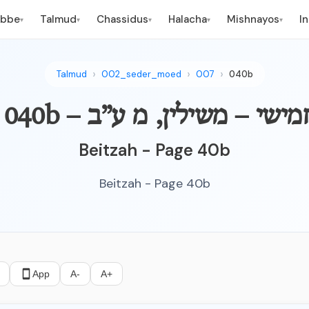
ebbe
Talmud
Chassidus
Halacha
Mishnayos
I
▾
▾
▾
▾
▾
Talmud
002_seder_moed
007
040b
צה – פרק חמישי – משילין, מ ע”ב
Beitzah - Page 40b
Beitzah - Page 40b
App
A-
A+