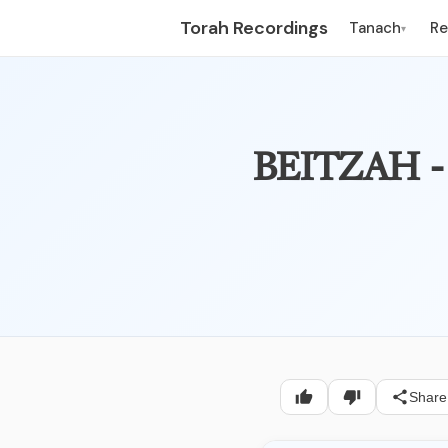
Torah Recordings
Tanach
R
▾
Share