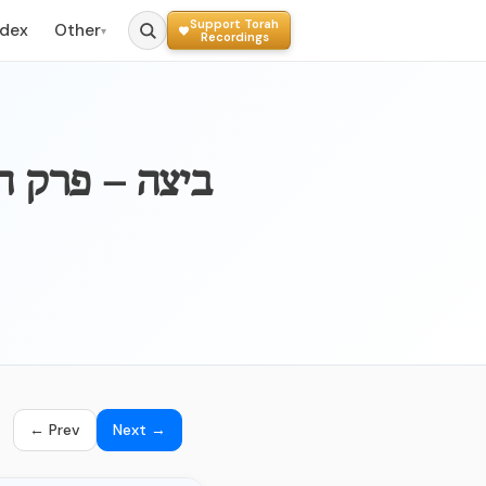
Support Torah
ndex
Other
▾
Recordings
BEITZAH - 040b – בי
← Prev
Next →