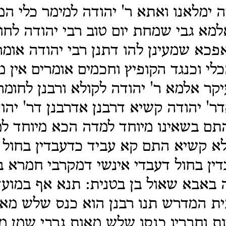
 ימלאנו ואתא ר' יהודה למימר כלי המ
למא גבי שמחת יום טוב רבי יהודה לחו
פכא שמעינן להו דתנן רבי יהודה אומ
לי וכנגד הקופיץ וחכמים אומרים אין מ
יקר אלמא ר' יהודה לקולא ורבנן לחומ
דר' יהודה קשיא דרבנן אדרבנן דר' יהו
תם בשאינו מיוחד למדה הכא מיוחד למ
לא קשיא התם קא עביד כדעבדין בחול
ין בחול דעבדי אינשי דמקרבי חמרא 
באבא שאול בן בטנית: תנא אף במועד
ית המדרש תנו רבנן הוא כנס שלש מאות
ת וחבריו כנסו שלש מאות גרבי שמן ממ