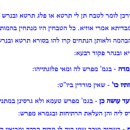
רכן לומר לטבח תן לי תרטא או פלג תרטא ובנרש 
בדיתא אמרי אוזיא. כל הטבחין היו מנתחין בהמות
בהמה ולאותן הנתחים קרו להו בסורא תרטא ובנר
יא ובנהר פקוד רבעא:
מדה
- בגמ' מפרש לה ומאי פלוגתייהו:
יו כו'
- שאין מודדין ביו"ט:
עד עושה כן
- בגמ' מפרש טעמא ולא גרסינן במתני' 
ס ליה והן העלאת הרתיחות ובגמרא מפרש:
ת
- כשהיה מוכר שמן היה לו מדות הרבה ומביאין הל