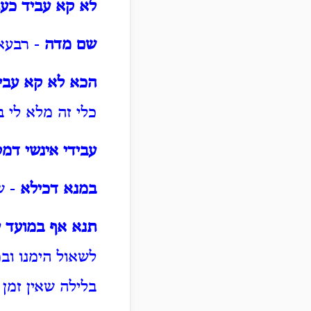
לא קא עביד כעו
שם מדה
- רבעא 
הכא לא קא עביד
כלי זה מלא לי 
עבידי אינשי דמ
במנא דכילא
- ש
תנא אף במועד ע
לשאול הימנו וב
בלילה שאין זמן 