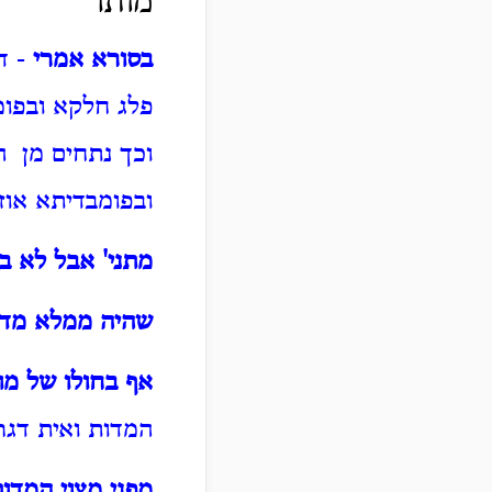
מותר
בסורא אמרי
- ד
פלג חלקא ובפומ
וכך נתחים מן ה
ובפומבדיתא אוז
מתני' אבל לא ב
שהיה ממלא מדות
אף בחולו של מו
המדות ואית דגר
מפני מצוי המדו