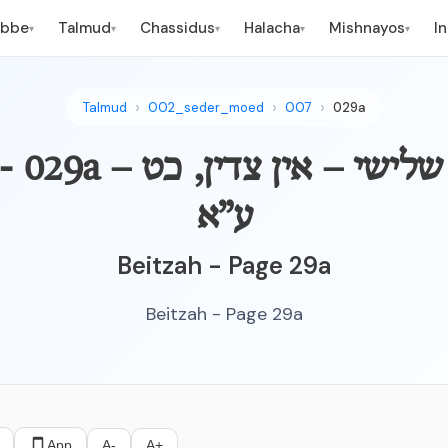
ebbe
Talmud
Chassidus
Halacha
Mishnayos
I
▾
▾
▾
▾
▾
Talmud
002_seder_moed
007
029a
BEITZAH - 029a – ביצה 
ע”א
Beitzah - Page 29a
Beitzah - Page 29a
App
A-
A+