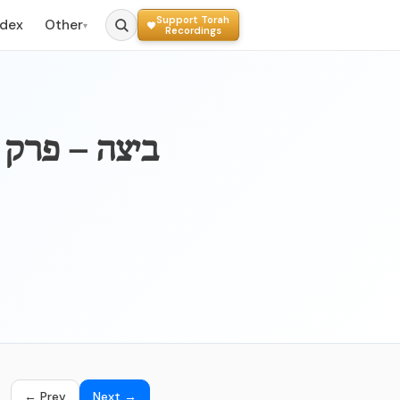
Support Torah
ndex
Other
▾
Recordings
← Prev
Next →