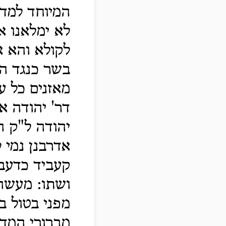
המיוחד למדה
לא ימלאנו א
לקולא והא א
בשר כנגד הכ
מאזנים כל ע
דר' יהודה א
יהודה ל"ק ה
אדרבנן נמי 
קעביד כדעבד
ושתו: מעשה 
מפני בטול ב
מברורי המדו