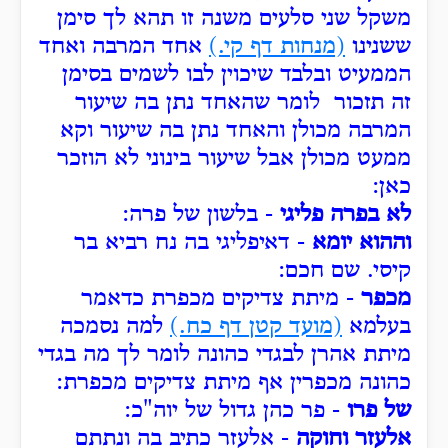
משקל שני סלעים משנה זו תהא לך סימן
ששנינו
(מנחות דף קי.)
אחד המרבה ואחד
הממעיט ובלבד שיכוין לבו לשמים בסימן
זה תזכור לומר שהאחד נתן בה שיעור
המרבה מכולן והאחד נתן בה שיעור וקא
ממעט מכולן אבל שיעור בינוני לא הוזכר
כאן:
לא בפרה פליגי
- בלשון של פרה:
וההוא יומא
- דאיפליגי בה נח רביא בר
קיסי. שם חכם:
מכפר
- מיתת צדיקים מכפרת כדאמר
בעלמא
(מועד קטן דף כח.)
למה נסמכה
מיתת אהרן לבגדי כהונה לומר לך מה בגדי
כהונה מכפרין אף מיתת צדיקים מכפרת:
של פרו
- פר כהן גדול של יוה"כ:
אלעזר וחוקה
- אלעזר כתיב בה ונתתם