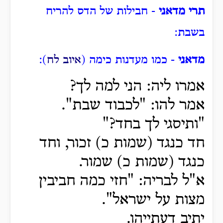
תרי מדאני
- חבילות של הדס להריח
בשבת:
מדאני
- כמו מעדנות כימה (
איוב לח
):
אמרו ליה: הני למה לך?
אמר להו: "לכבוד שבת".
"ותיסגי לך בחד?"
חד כנגד (שמות כ) זכור, וחד
כנגד (שמות כ) שמור.
א"ל לבריה: "חזי כמה חביבין
מצות על ישראל".
יתיב דעתייהו.