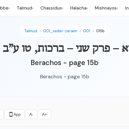
ebbe
Talmud
Chassidus
Halacha
Mishnayos
I
▾
▾
▾
▾
▾
Talmud
001_seder-zeraim
001
015b
ה קורא – פרק שני – ברכות, טו ע”ב
Berachos - page 15b
Berachos - page 15b
App
A-
A+