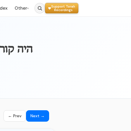
Support Torah
ndex
Other
▾
Recordings
015b – הי
← Prev
Next →