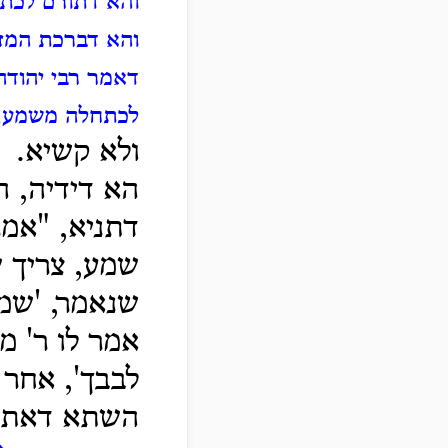
והא דתורם לכתח
והא דברכת המזו
דאמר רבי יהודה 
לכתחלה משמע, 
ולא קשיא.
הא דידיה, ה
דתניא, "אמר
שמע, צריך ש
שנאמר, 'שמע
אמר לו ר' מא
לבבך', אחר 
השתא דאתית