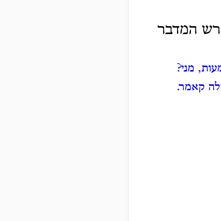
חרש המדבר
עות, מני?
לה קאמר.