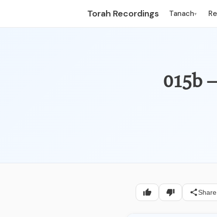
Torah Recordings
Tanach
R
▾
Share