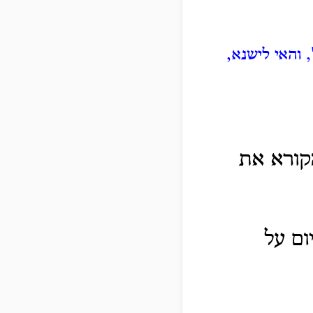
 והאי לישנא,
הקורא את
ום על