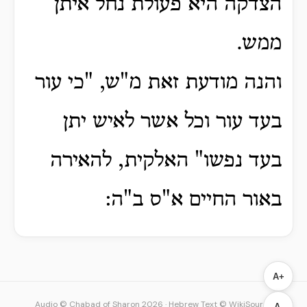
הצדקה היא פעולת נחל איתן
ממש.
והנה מודעת זאת מ"ש, "כי עור
בעד עור וכל אשר לאיש יתן
בעד נפשו" האלקית, להאירה
באור החיים א"ס ב"ה:
A+
Audio © Chabad of Sharon 2026
·
Hebrew Text © WikiSource
A-