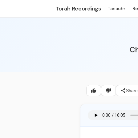
Torah Recordings
Tanach
R
▾
Ch
Share