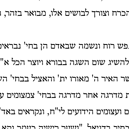
הכרח וצורך לבושים אלו, מבואר בזהר, ו
פש רוח ונשמה שבאדם הן בחי' נבראים
השיג שום השגה בבורא ויוצר הכל א"
ר האיר ה' מאורו ית' והאציל בבחי' 
 מדרגה אחר מדרגה בבחי' צמצומים עצ
ם ועצומים הידועים לי"ח, ונקראים באד
תיב בדניאל, "ושער רישיה כעמר נקא כ