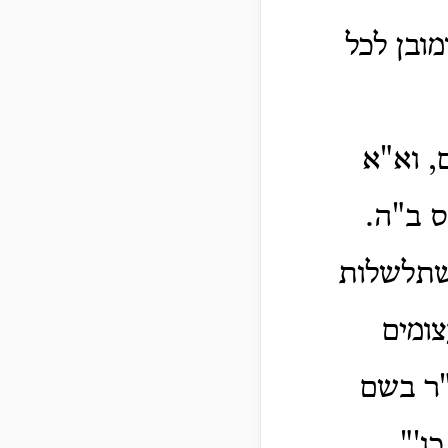
מובן לכל
, וא"א
ס ב"ה.
השתלשלות
ומים
"ר בשם
ו'".