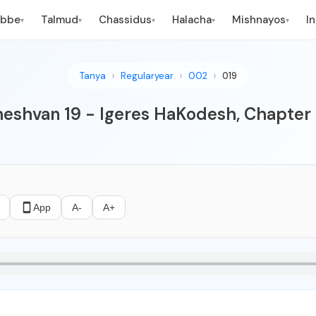
ebbe
Talmud
Chassidus
Halacha
Mishnayos
I
▾
▾
▾
▾
▾
Tanya
Regularyear
002
019
eshvan 19 - Igeres HaKodesh, Chapter
App
A-
A+