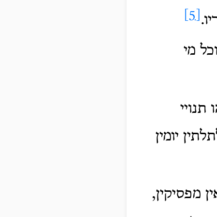
[5]
ו.
כל מי
תנויי
לתין יומין
ן מפסיקין,