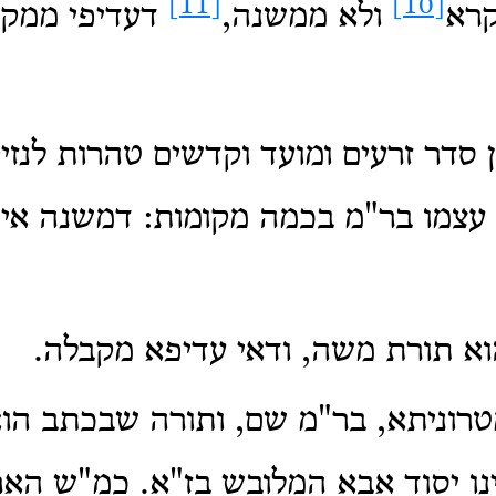
[11]
[10]
רא
ולא ממשנה,
דעדיפי ממקר
 סדר זרעים ומועד וקדשים טהרות לנזיק
 עצמו בר"מ בכמה מקומות: דמשנה אי
א תורת משה, ודאי עדיפא מקבלה.
רוניתא, בר"מ שם, ותורה שבכתב הו
נו יסוד אבא המלובש בז"א. כמ"ש הארי