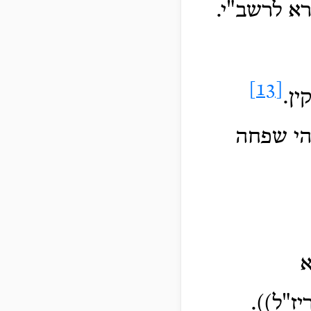
א לרשב"י.
[13]
ין.
הי שפחה
א
ז"ל)).