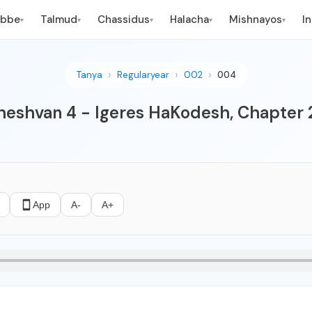
ebbe
Talmud
Chassidus
Halacha
Mishnayos
I
▾
▾
▾
▾
▾
Tanya
Regularyear
002
004
heshvan 4 - Igeres HaKodesh, Chapter 
App
A-
A+