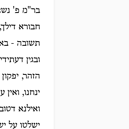
בר"מ פ' נשא
חבורא דילך,
תשובה - באיל
ובגין דעתיד
הזהר, יפקון 
ינחנו, ואין 
ואילנא דטוב
ישלטו על יש