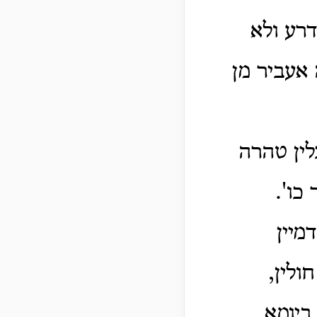
רע ולא
אעביר מן
ין טהרה
כו'.
מיין
ולין,
ביומא