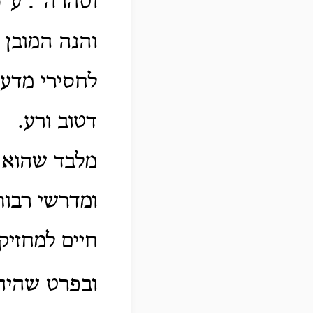
וטהרה". ע"כ
והנה המובן
לחסירי מדע:
דטוב ורע.
מלבד שהוא פ
ומדרשי רבותי
חיים למחזיק
ובפרט שהיה