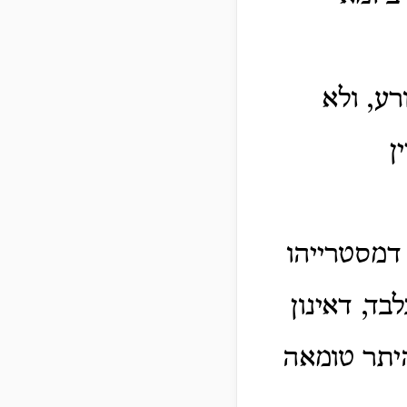
רע, ולא
ן
דמסטרייהו
ד, דאינון
היתר טומאה