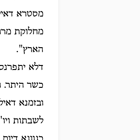
מסטרא דאיל
מחלוקת מרו
הארץ".
דלא יתפרנס
כשר היתר. ו
ובזמנא דאילנ
לשבתות ויו"ט
כגוונא דיום