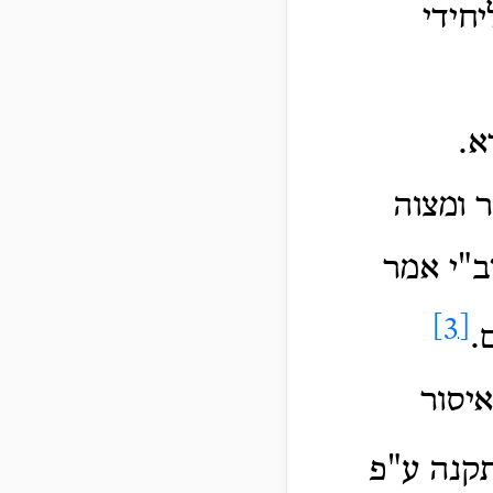
חידי
רא.
 ומצוה
ב"י אמר
[3]
.
איסור
קנה ע"פ