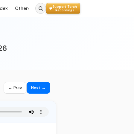
Support Torah
ndex
Other
▾
Recordings
26
← Prev
Next →