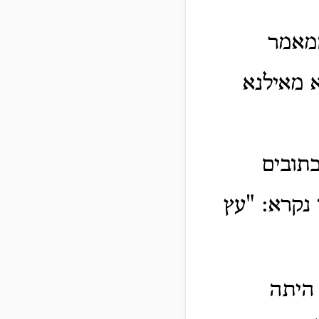
המאמר
א מאילנא
תובים
 נקרא: "עץ
 היתה