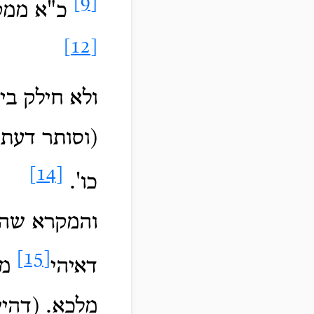
[9]
כ"א ממק
[12]
ולא חילק בין
(וסותר דעת
[14]
כו'.
והמקרא שהו
[15]
דאיהי
מט
מלכא.
(דהיי