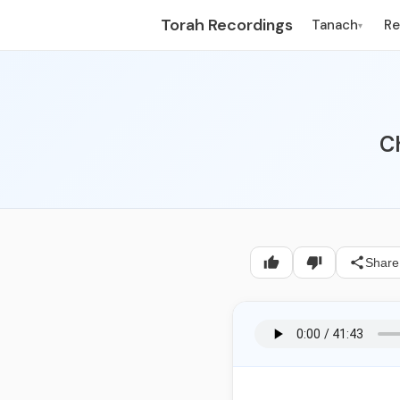
Torah Recordings
Tanach
R
▾
C
Share