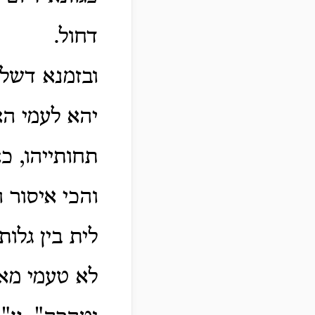
דחול.
ובזמנא דשלט
יהא לעמי הא
תחותייהו, כ
והכי איסור 
לית בין גלו
לא טעמי מאי