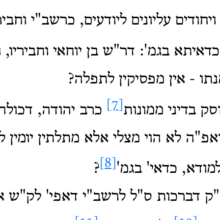
יחודים עליונים ליודעים, כרשב"י וחבירי
כדאיתא בגמ': דר"ש בן יוחאי וחביריו, ו
תו - אין מפסיקין לתפלה?
[7]
סק בדיני ממונות
כרב יהודה, דכולהו 
 ואפ"ה לא הוי מצלי אלא מתלתין יומין לת
[8]
ודא, כדאי' בגמ'
?
"ק דברכות ס"ל לרשב"י דאפי' לק"ש אי