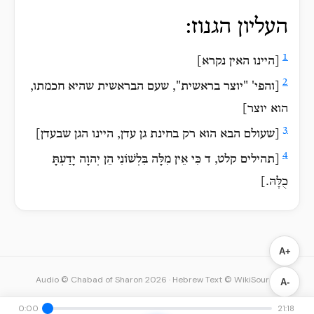
העליון הגנוז:
1
[היינו האין נקרא]
2
[והפי' "יוצר בראשית", שעם הבראשית שהיא חכמתו,
הוא יוצר]
3
[שעולם הבא הוא רק בחינת גן עדן, היינו הגן שבעדן]
4
[תהילים קלט, ד כִּי אֵין מִלָּה בִּלְשׁוֹנִי הֵן יְהוָה יָדַעְתָּ
כֻלָּהּ.]
A+
Audio © Chabad of Sharon 2026
·
Hebrew Text © WikiSource
A-
0:00
21:18