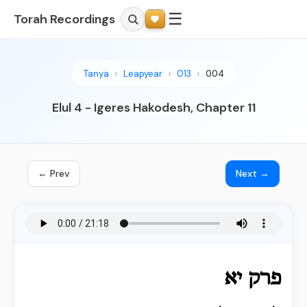
☰
Torah Recordings
Tanya
Leapyear
013
004
Elul 4 - Igeres Hakodesh, Chapter 11
← Prev
Next →
פרק יא