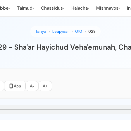
ebbe
Talmud
Chassidus
Halacha
Mishnayos
I
▾
▾
▾
▾
▾
Tanya
Leapyear
010
029
 29 - Sha'ar Hayichud Veha'emunah, Cha
App
A-
A+