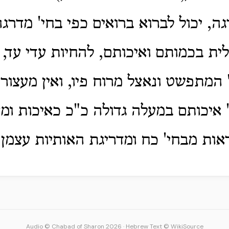
ה, יכול לברוא ברואים כפי בחי' מדרגה 
לית בכמותם ואיכותם, להחיות עדי עד,
המתפשט ונאצל מרוח פיו, ואין מעצור כ
 איכותם במעלה גדולה כ"כ כאיכות ומ
אות מבחי' כח ומדריגת האותיות עצמן:
Audio © Chabad of Sharon 2026
·
Hebrew Text © WikiSource