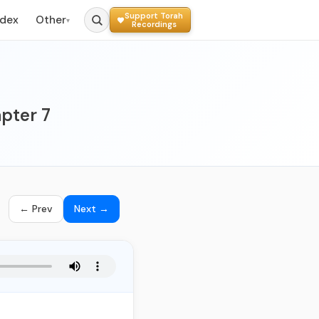
Support Torah
ndex
Other
▾
Recordings
pter 7
← Prev
Next →