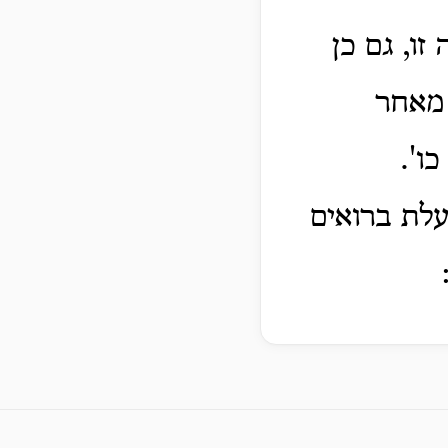
זו, גם כן
 מאחר
ו'.
עלת ברואים