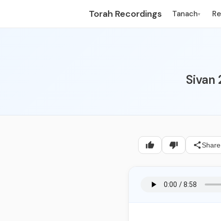
Torah Recordings
Tanach
R
▾
Sivan
Share