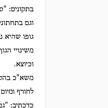
בתקונים: "ס
וגם בתחתוני
גופו שהיא נ
משינויי הגו
וכיוצא.
משא"כ בהקב"
לחורף ומיום 
כדכתיב: "גם