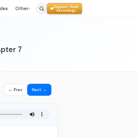
Support Torah
ndex
Other
▾
Recordings
pter 7
← Prev
Next →