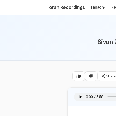
Torah Recordings
Tanach
R
▾
Sivan
Share