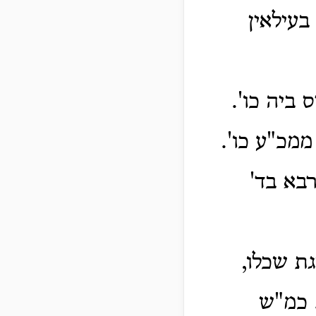
בעילאין
 ביה כו'.
ממכ"ע כו'.
רבא בד'
גת שכלו,
כמ"ש