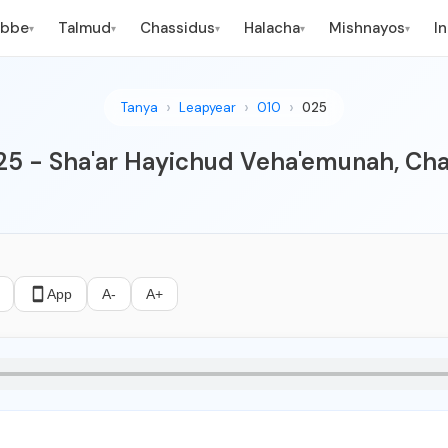
ebbe
Talmud
Chassidus
Halacha
Mishnayos
I
▾
▾
▾
▾
▾
Tanya
Leapyear
010
025
 25 - Sha'ar Hayichud Veha'emunah, Cha
App
A-
A+