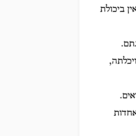
ן ביכולת
תם.
יכלתה,
ים.
אחדות