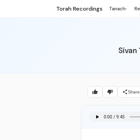
Torah Recordings
Tanach
R
▾
Sivan
Share