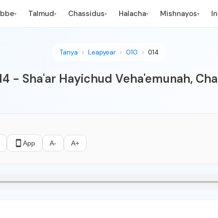
ebbe
Talmud
Chassidus
Halacha
Mishnayos
I
▾
▾
▾
▾
▾
Tanya
Leapyear
010
014
 14 - Sha'ar Hayichud Veha'emunah, Cha
App
A-
A+