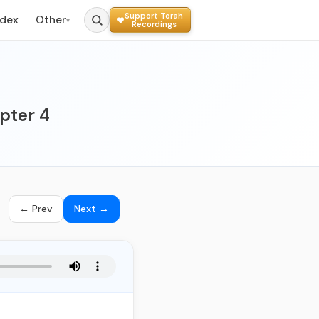
Support Torah
ndex
Other
▾
Recordings
pter 4
← Prev
Next →