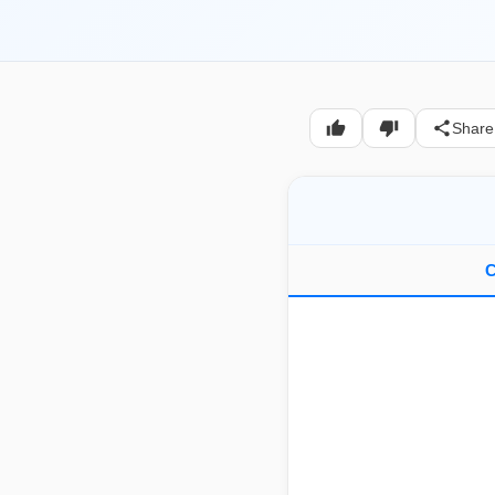
Share
C