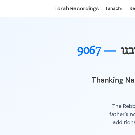
Torah Recordings
Tanach
R
▾
נו
9067 —
Thanking Nac
The Rebb
father's 
addition