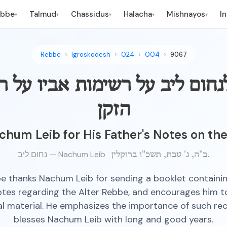
ebbe
Talmud
Chassidus
Halacha
Mishnayos
I
▾
▾
▾
▾
▾
Rebbe
Igroskodesh
024
004
9067
חום ליב על רשימות אביו על רב
הזקן
hum Leib for His Father's Notes on th
נחום ליב — Nachum Leib
ב"ה, ג' טבת, תשכ"ו ברוקלין.
e thanks Nachum Leib for sending a booklet containing
notes regarding the Alter Rebbe, and encourages him t
al material. He emphasizes the importance of such re
blesses Nachum Leib with long and good years.