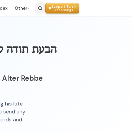
Support Torah
ndex
Other
▾
Recordings
הבעת תודה לנ
e Alter Rebbe
 his late
o send any
cords and