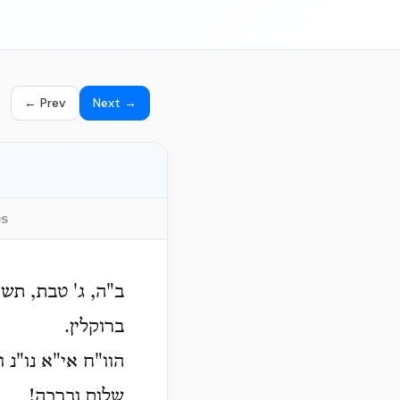
← Prev
Next →
es
ב"ה, ג' טבת, תשכ
ברוקלין.
הוו"ח אי"א נו"נ ו
שלום וברכה!