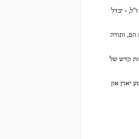
ל, - יבדל
הם, ותודה
חות קדש של
ע יארן און