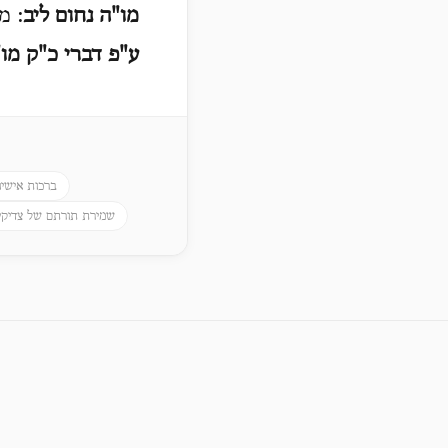
מו"ה נחום ליב
: מ
ע"פ דברי כ"ק מו
ברכות אישיו
שמירת תורתם של צדיקי