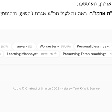
ארטין, וואוסטער.
"ח אדמו"ר
: ראה גם לעיל חכ"א אגרת ז'תשעו, ובהנסמן
Tanya -
Worcester -
Personal blessings -
ת
וואוסטער
תניא
שולחן ע
Learning Mishnayot -
Preserving Torah teachings -
ם
לימוד משניות
נ
Audio © Chabad of Sharon 2026
·
Hebrew Text © WikiSource