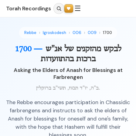
☰
Torah Recordings
Rebbe
Igroskodesh
006
009
1700
1700 —
לבקש מהזקנים של אנ"ש
ברכות בהתוועדות
Asking the Elders of Anash for Blessings at
Farbrengen
ב"ה, יו"ד תמוז, תשי"ב ברוקלין.
The Rebbe encourages participation in Chassidic
farbrengens and instructs to ask the elders of
Anash for blessings for oneself and one's family,
with the hope that Hashem will fulfill their
blessings soon.