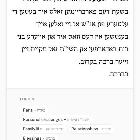
בשעת דעם פארבריינגען זאלט איר בעטען די
עלטערע פון אנ"ש אז זיי זאלען אייך
בענטשען אין דעם וואס איר און אייערע בני
בית באדארפען און השי"ת זאל מקיים זיין
זייער ברכה בקרוב.
בברכה.
TOPICS
Paris -
פאריז
Personal challenges -
אתגרים אישיים
Family life -
Relationships -
יחסים
חיי משפחה
Blessings -
ברכות