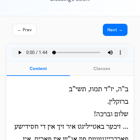
← Prev
Next →
Content
Classes
ב"ה, יו"ד תמוז, תשי"ב
ברוקלין.
שלום וברכה!
... זיכער באטייליגט איר זיך אין די חסידישע
פארבריינגענעס פון אנ"ש אין פאריס, איז