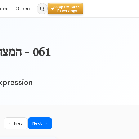
Support Torah
ndex
Other
▾
Recordings
061 - ה
expression
← Prev
Next →