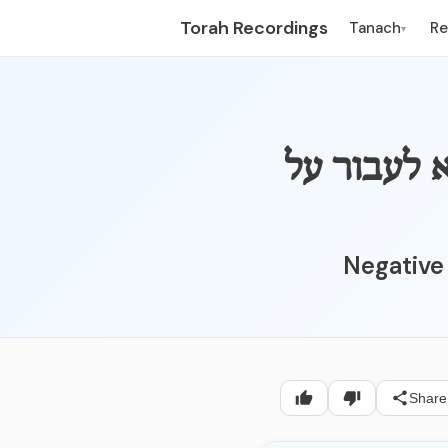
Torah Recordings
Tanach
R
▾
א לעבור על
Negative 
Share