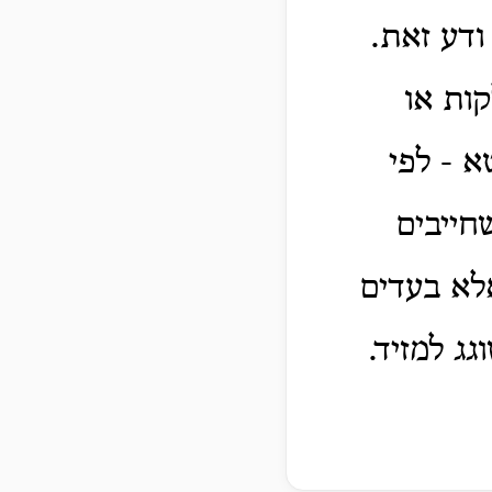
ודע זאת.
ות או
א - לפי
חייבים
אלא בעדים
ג למזיד.