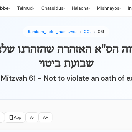
ebbe
Talmud
Chassidus
Halacha
Mishnayos
I
▾
▾
▾
▾
▾
Rambam_sefer_hamitzvos
002
061
מצווה הס"א האזהרה שהזהרנו של
שבועת ביטוי
Mitzvah 61 - Not to violate an oath of 
App
A-
A+