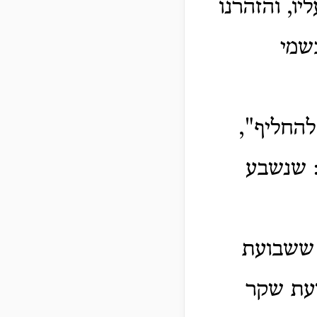
ו, והזהרנו
שמי
להחליף",
: שנשבע
 ששבועת
ועת שקר