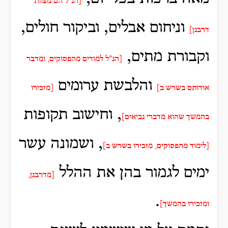
[הנ"ל הם מצוות
וניחום אבלים, וביקור חולים,
דרבנן]
וקבורת מתים,
[הנ"ל למודים מהפסוקים, ומדבר
והלבשת ערומים
אודותם בשרש ב]
[מזכירו
, וחישוב תקופות
בהמשך שהוא מדברי נביאים]
, ושמונה עשר
[לימוד מהפסוקים, מזכירו בשרש ב]
ימים לגמור בהן את ההלל
[מדרבנן,
.
ומזכירו בהמשך]