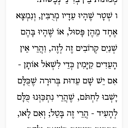
ו שְׁטָר שֶׁהָיוּ עֵדָיו מְרֻבִּין, וְנִמְצָא
אֶחָד מֵהֶן פָּסוּל, אוֹ שֶׁהָיוּ בָּהֶם
שְׁנַיִם קְרוֹבִים זֶה לְזֶה, וַהֲרֵי אֵין
הָעֵדִים קַיָּמִין כְּדֵי לִשְׁאֹל אוֹתָן -
אִם יֵשׁ שָׁם עֵדוּת בְּרוּרָה שֶׁכֻּלָּם
יָשְׁבוּ לַחְתֹּם, שֶׁהֲרֵי נִתְכַּוְּנוּ כֻּלָּם
לְהָעִיד - הֲרֵי זֶה בָּטֵל; וְאִם לָאו,