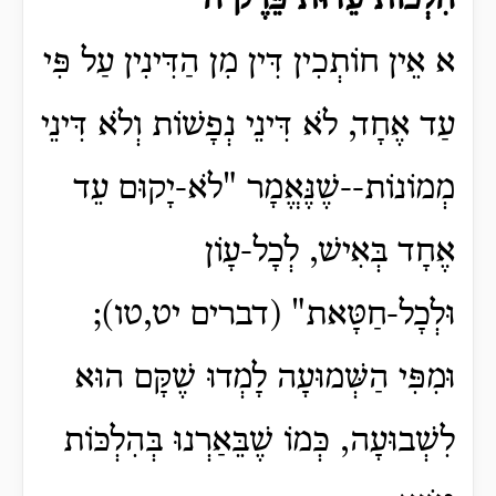
הִלְכוֹת עֵדוּת פֵּרֶק ה
א אֵין חוֹתְכִין דִּין מִן הַדִּינִין עַל פִּי
עַד אֶחָד, לֹא דִּינֵי נְפָשׁוֹת וְלֹא דִּינֵי
מְמוֹנוֹת--שֶׁנֶּאֱמָר "לֹא-יָקוּם עֵד
אֶחָד בְּאִישׁ, לְכָל-עָו‍ֹן
וּלְכָל-חַטָּאת" (דברים יט,טו);
וּמִפִּי הַשְּׁמוּעָה לָמְדוּ שֶׁקָּם הוּא
לִשְׁבוּעָה, כְּמוֹ שֶׁבֵּאַרְנוּ בְּהִלְכּוֹת