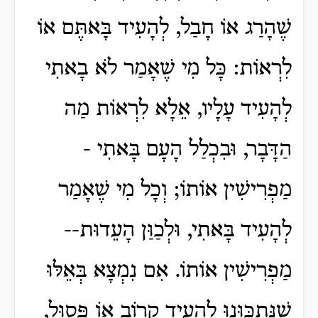
שֶׁהָרַג אוֹ חָבַל, לְהָעִיד בָּאתֶּם אוֹ
לִרְאוֹת: כָּל מִי שֶׁאָמַר לֹא בָאתִי
לְהָעִיד עָלָיו, אֵלָא לִרְאוֹת מַה
הַדָּבָר, וּבִכְלַל הָעָם בָּאתִי -
מַפְרִישִׁין אוֹתוֹ; וְכָל מִי שֶׁאָמַר
לְהָעִיד בָּאתִי, וּלְכַוַּן הָעֵדוּת--
מַפְרִישִׁין אוֹתוֹ. אִם נִמְצָא בְּאֵלּוּ
שֶׁנִּתְכַּוְּנוּ לְהָעִיד קָרוֹב אוֹ פָּסוּל,