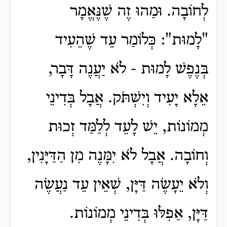
לְחוֹבָה. וּמַהוּ זֶה שֶׁנֶּאֱמָר
"לָמוּת": כְּלוֹמַר עֵד שֶׁהֵעִיד
בְּנֶפֶשׁ לָמוּת - לֹא יַעֲנֶה דָּבָר,
אֵלָא יָעִיד וְיִשְׁתֹּק.
אֲבָל בְּדִינֵי
מְמוֹנוֹת, יֵשׁ לָעֵד לְלַמַּד זְכוּת
וְחוֹבָה. אֲבָל לֹא יִמָּנֶה מִן הַדַּיָּנִין,
וְלֹא יֵעָשֶׂה דַּיָּן, שְׁאֵין עֵד נַעֲשֶׂה
דַּיָּן, אַפִלּוּ בְּדִינֵי מְמוֹנוֹת.