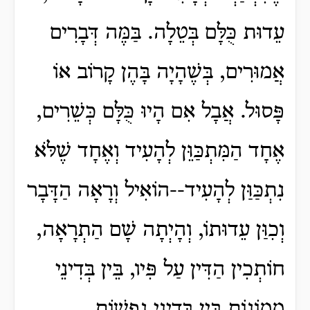
עֵדוּת כֻּלָּם בְּטֵלָה.
בַּמֶּה דְּבָרִים
אֲמוּרִים, בְּשֶׁהָיָה בָּהֶן קָרוֹב אוֹ
פָּסוּל. אֲבָל אִם הָיוּ כֻּלָּם כְּשֵׁרִים,
אֶחָד הַמִּתְכַּוֵּן לְהָעִיד וְאֶחָד שֶׁלֹּא
נִתְכַּוַּן לְהָעִיד--הוֹאִיל וְרָאָה הַדָּבָר
וְכִוַּן עֵדוּתוֹ, וְהָיְתָה שָׁם הַתְרָאָה,
חוֹתְכִין הַדִּין עַל פִּיו, בֵּין בְּדִינֵי
מְמוֹנוֹת בֵּין בְּדִינֵי נְפָשׁוֹת.