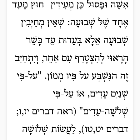
אִשָּׁה וּפָסוּל כֵּן מְעִידִין--חוּץ מֵעֵד
אֶחָד שֶׁלּ שְׁבוּעָה: שְׁאֵין מְחַיְּבִין
שְׁבוּעָה אֵלָא בְּעֵדוּת עֵד כָּשֵׁר
הָרָאוּי לְהִצְטָרַף עִם אַחֵר, וְיִתְחַיַּב
זֶה הַנִּשְׁבָּע עַל פִּיו מָמוֹן.
"עַל-פִּי
שְׁנַיִם עֵדִים, אוֹ עַל-פִּי
שְׁלֹשָׁה-עֵדִים" (ראה דברים יז,ו;
דברים יט,טו), לַעֲשׂוֹת שְׁלוֹשָׁה