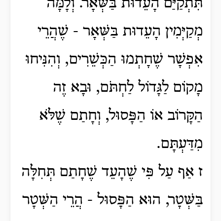
תִּתְקַיַּם הָעֵדוּת בַּשְּׁאָר.
וְלָמָּה
מְקַיְּמִין הָעֵדוּת בַּשְּׁאָר - שֶׁהֲרֵי
אִפְשָׁר שֶׁחָתְמוּ הַכְּשֵׁרִים, וְהִנִּיחוּ
מָקוֹם לַגָּדוֹל לַחְתֹּם, וּבָא זֶה
הַקָּרוֹב אוֹ הַפָּסוּל, וְחָתַם שֶׁלֹּא
מִדַּעְתָּם.
ז אַף עַל פִּי שֶׁהָעֵד שֶׁחָתַם תְּחִלָּה
בַּשְּׁטָר, הוּא הַפָּסוּל - הֲרֵי הַשְּׁטָר