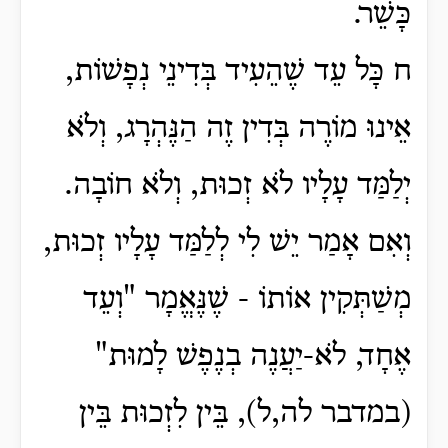
כָּשֵׁר.
ח כָּל עֵד שֶׁהֵעִיד בְּדִינֵי נְפָשׁוֹת,
אֵינוּ מוֹרֶה בְּדִין זֶה הַנֶּהְרָג, וְלֹא
יְלַמַּד עָלָיו לֹא זְכוּת, וְלֹא חוֹבָה.
וְאִם אָמַר יֵשׁ לִי לְלַמַּד עָלָיו זְכוּת,
מְשַׁתְּקִין אוֹתוֹ - שֶׁנֶּאֱמָר "וְעֵד
אֶחָד, לֹא-יַעֲנֶה בְנֶפֶשׁ לָמוּת"
(במדבר לה,ל), בֵּין לִזְכוּת בֵּין