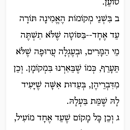
טוֹעֵן.
ב בִּשְׁנֵי מְקוֹמוֹת הֶאֱמִינָה תּוֹרָה
עֵד אֶחָד--בַּסּוֹטָה שֶׁלֹּא תִשְׁתֶּה
מֵי הַמָּרִים, וּבְעֶגְלָה עֲרוּפָה שֶׁלֹּא
תֵּעָרֵף, כְּמוֹ שֶׁבֵּאַרְנוּ בִּמְקוֹמָן. וְכֵן
מִדִּבְרֵיהֶן, בְּעֵדוּת אִשָּׁה שֶׁיָּעִיד
לָהּ שֶׁמֵּת בַּעְלָהּ.
ג וְכֵן כָּל מָקוֹם שֶׁעֵד אֶחָד מוֹעִיל,