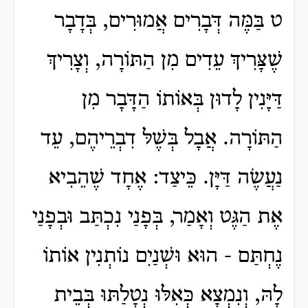
ט בַּמֶּה דְּבָרִים אֲמוּרִים, בְּדָבָר
שֶׁצָּרִיךְ עֵדִים מִן הַתּוֹרָה, וְצָרִיךְ
דַּיָּנִין לָדוּן בְּאוֹתוֹ הַדָּבָר מִן
הַתּוֹרָה. אֲבָל בְּשֶׁלּ דִבְרֵיהֶם, עֵד
נַעֲשֶׂה דַּיָּן.
כֵּיצַד: אֶחָד שֶׁהֵבִיא
אֶת הַגֶּט וְאָמַר, בְּפָנַי נִכְתַּב וּבְפָנַי
נֶחְתַּם - הוּא וּשְׁנַיִם נוֹתְנִין אוֹתוֹ
לָהּ, וְנִמְצָא כְּאִלּוּ נְטָלַתּוּ בְּבֵית