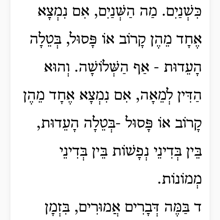
כִּשְׁנַיִם. מַה הַשְּׁנַיִם, אִם נִמְצָא
אֶחָד מֵהֶן קָרוֹב אוֹ פָּסוּל, בְּטֵלָה
הָעֵדוּת - אַף הַשְּׁלוֹשָׁה. וְהוּא
הַדִּין לְמֵאָה, אִם נִמְצָא אֶחָד מֵהֶן
קָרוֹב אוֹ פָּסוּל -בְּטֵלָה הָעֵדוּת,
בֵּין בְּדִינֵי נְפָשׁוֹת בֵּין בְּדִינֵי
מְמוֹנוֹת.
ד בַּמֶּה דְּבָרִים אֲמוּרִים, בִּזְמָן