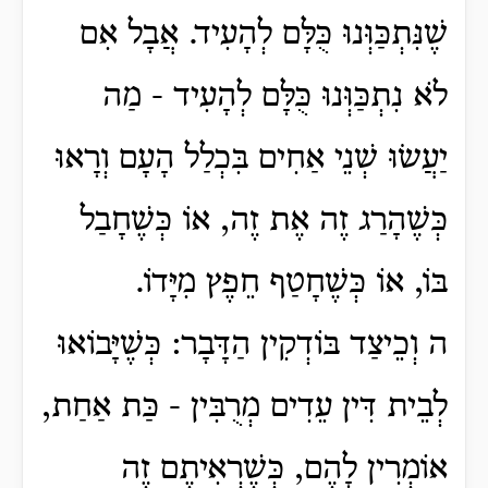
שֶׁנִּתְכַּוְּנוּ כֻּלָּם לְהָעִיד. אֲבָל אִם
לֹא נִתְכַּוְּנוּ כֻּלָּם לְהָעִיד - מַה
יַעֲשׂוּ שְׁנֵי אַחִים בִּכְלַל הָעָם וְרָאוּ
כְּשֶׁהָרַג זֶה אֶת זֶה, אוֹ כְּשֶׁחָבַל
בּוֹ, אוֹ כְּשֶׁחָטַף חֵפֶץ מִיָּדוֹ.
ה וְכֵיצַד בּוֹדְקִין הַדָּבָר: כְּשֶׁיָּבוֹאוּ
לְבֵית דִּין עֵדִים מְרֻבִּין - כַּת אַחַת,
אוֹמְרִין לָהֶם, כְּשֶׁרְאִיתֶם זֶה