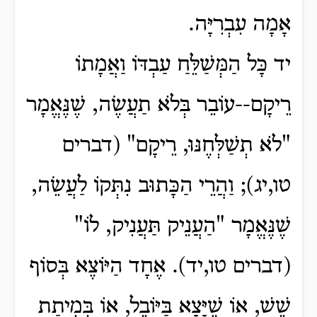
אָמָה עִבְרִיָּה.
יד כָּל הַמְּשַׁלֵּחַ עַבְדּוֹ וַאֲמָתוֹ
רֵיקָם--עוֹבֵר בְּלֹא תַעֲשֶׂה, שֶׁנֶּאֱמָר
"לֹא תְשַׁלְּחֶנּוּ, רֵיקָם" (דברים
טו,יג); וַהֲרֵי הַכָּתוּב נִתְּקוֹ לַעֲשֵׂה,
שֶׁנֶּאֱמָר "הַעֲנֵיק תַּעֲנִיק, לוֹ"
(דברים טו,יד). אֶחָד הַיּוֹצֶא בְּסוֹף
שֵׁשׁ, אוֹ שֶׁיָּצָא בַּיּוֹבֵל, אוֹ בְּמִיתַת