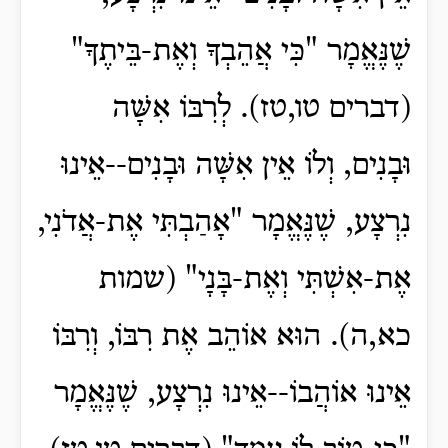
שֶׁנֶּאֱמָר "כִּי אֲהֵבְךָ וְאֶת-בֵּיתֶךָ"
(דברים טו,טז). לְרִבּוֹ אִשָּׁה
וּבָנִים, וְלוֹ אֵין אִשָּׁה וּבָנִים--אֵינוּ
נִרְצָע, שֶׁנֶּאֱמָר "אָהַבְתִּי אֶת-אֲדֹנִי,
אֶת-אִשְׁתִּי וְאֶת-בָּנָי" (שמות
כא,ה). הוּא אוֹהֵב אֶת רִבּוֹ, וְרִבּוֹ
אֵינוּ אוֹהֲבוֹ--אֵינוּ נִרְצָע, שֶׁנֶּאֱמָר