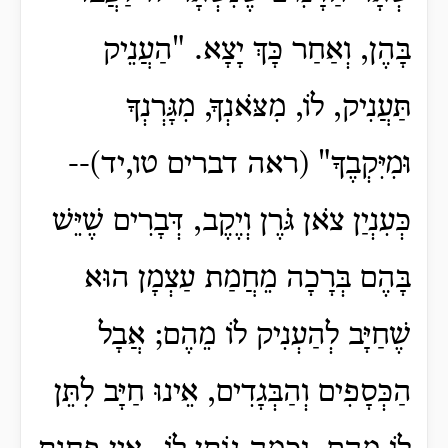
בָּהֶן, וְאַחַר כָּךְ יָצָא. "הַעֲנֵיק
תַּעֲנִיק, לוֹ, מִצֹּאנְךָ, מִגָּרְנְךָ
וּמִיִּקְבֶךָ" (ראה דברים טו,יד)--
כְּעִנְיַן צֹאן גֹּרֶן וְיֶקֶב, דְּבָרִים שֶׁיֵּשׁ
בָּהֶם בְּרָכָה מֵחֲמַת עַצְמָן הוּא
שֶׁחַיָּב לְהַעְנִיק לוֹ מֵהֶם; אֲבָל
הַכְּסָפִים וְהַבְּגָדִים, אֵינוּ חַיָּב לִתֵּן