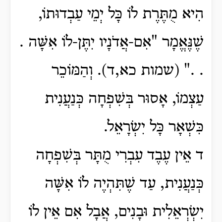
הִיא מֻתֶּרֶת לוֹ כָּל יְמֵי עַבְדוּתוֹ,
שֶׁנֶּאֱמָר "אִם-אֲדֹנָיו יִתֶּן-לוֹ אִשָּׁה .
. ." (שמות כא,ד). וְהַמּוֹכֵר
עַצְמוֹ, אָסוּר בְּשִׁפְחָה כְּנַעֲנִית
כִּשְׁאָר כָּל יִשְׂרָאֵל.
ד אֵין עֶבֶד עִבְרִי מֻתָּר בְּשִׁפְחָה
כְּנַעֲנִית, עַד שֶׁתִּהְיֶה לוֹ אִשָּׁה
יִשְׂרְאֵלִית וּבָנִים, אֲבָל אִם אֵין לוֹ