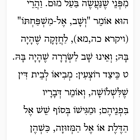
מִפְּנֵי שֶׁנַּעֲשֶׂה בַּעַל מוּם. וַהֲרֵי
הוּא אוֹמֵר "וְשָׁב, אֶל-מִשְׁפַּחְתּוֹ"
(ויקרא כה,מא), לַחֲזָקָה שֶׁהָיָה
בָּהּ; וְאֵינוּ שָׁב לַשְּׂרָרָה שֶׁהָיָה בָּהּ.
ט כֵּיצַד רוֹצְעִין: מְבִיאוֹ לְבֵית דִּין
שֶׁלִּשְׁלוֹשָׁה, וְאוֹמֵר דְּבָרָיו
בִּפְנֵיהֶם; וּמַגִּישׁוֹ בְּסוֹף שֵׁשׁ אֶל
הַדֶּלֶת אוֹ אֶל הַמְּזוּזָה, כִּשְׁהֶן