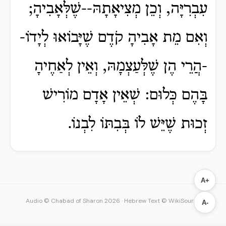
עִבְרִיָּה, וְכֵן מְצִיאָתָהּ--שֶׁלְּאָבִיהָ;
וְאִם מֵת אָבִיהָ קֹדֶם שֶׁיָּבוֹאוּ לְיָדוֹ-
-הֲרֵי הֶן שֶׁלְּעַצְמָהּ, וְאֵין לְאַחֶיהָ
בָּהֶם כְּלוּם: שְׁאֵין אָדָם מוֹרִישׁ
זְכוּת שֶׁיֵּשׁ לוֹ בְּבִתּוֹ לִבְנוֹ.
A+
Audio © Chabad of Sharon 2026
·
Hebrew Text © WikiSource
A-