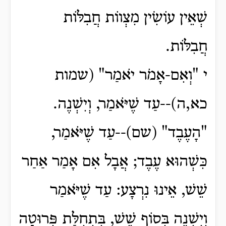
שְׁאֵין עוֹשִׂין מִצְווֹת חֲבִלּוֹת
חֲבִלּוֹת.
י "וְאִם-אָמֹר יֹאמַר" (שמות
כא,ה)--עַד שֶׁיֹּאמַר, וְיִשְׁנֶה.
"הָעֶבֶד" (שם)--עַד שֶׁיֹּאמַר,
כִּשְׁהוּא עֶבֶד; אֲבָל אִם אָמַר אַחַר
שֵׁשׁ, אֵינוּ נִרְצָע: עַד שֶׁיֹּאמַר
וְיִשְׁנֶה בְּסוֹף שֵׁשׁ, בִּתְחִלַּת פְּרוּטָה