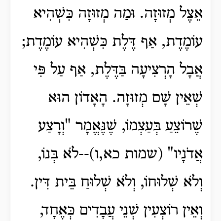
אֵצֶל מְזוּזָה. וּמַה מְזוּזָה כִּשְׁהִיא
עוֹמֶדֶת, אַף דֶּלֶת כִּשְׁהִיא עוֹמֶדֶת;
אֲבָל הָרְצִיעָה בַּדֶּלֶת, אַף עַל פִּי
שְׁאֵין שָׁם מְזוּזָה. הָאָדוֹן הוּא
שֶׁרוֹצֵעַ בְּעַצְמוֹ, שֶׁנֶּאֱמָר "וְרָצַע
אֲדֹנָיו" (שמות כא,ו)--לֹא בְּנוֹ,
וְלֹא שְׁלוּחוֹ, וְלֹא שְׁלוּחַ בֵּית דִּין.
וְאֵין רוֹצְעִין שְׁנֵי עֲבָדִים כְּאֶחָד,