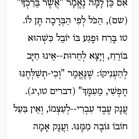
אִם כֵּן לָמָּה נֶאֱמָר "אֲשֶׁר בֵּרַכְךָ"
(שם), הַכֹּל לְפִי הַבְּרָכָה תֶּן לוֹ.
טו בָּרַח וּפָגַע בּוֹ יוֹבֵל כִּשְׁהוּא
בּוֹרֵחַ, וְיָצָא לְחֵרוּת--אֵינוּ חַיָּב
לְהַעְנִיקוֹ: שֶׁנֶּאֱמָר "וְכִי-תְשַׁלְּחֶנּוּ
חָפְשִׁי, מֵעִמָּךְ" (דברים טו,יג).
עֲנָק עֶבֶד עִבְרִי--לְעַצְמוֹ, וְאֵין בַּעַל
חוֹבוֹ גּוֹבֶה מִמֶּנּוּ. וַעֲנָק אָמָה