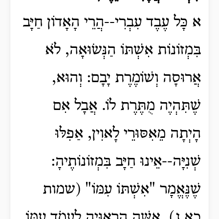
א כָּל עֶבֶד עִבְרִי--הֲרֵי הָאָדוֹן חַיָּב
בִּמְזוֹנוֹת אִשְׁתּוֹ הַנְּשׂוּאָה, לֹא
אֲרוּסָה וְשׁוֹמֶרֶת יָבָם: וְהוּא,
שֶׁתִּהְיֶה מֻתֶּרֶת לוֹ. אֲבָל אִם
הָיְתָה מֵאִסּוּרֵי לָאוִין, אַפִלּוּ
שְׁנִיָּה--אֵינוּ חַיָּב בִּמְזוֹנוֹתֶיהָ:
שֶׁנֶּאֱמָר "אִשְׁתּוֹ עִמּוֹ" (שמות
כא,ג), אִשָּׁה הָרְאוּיָה לַעֲמֹד עִמּוֹ.