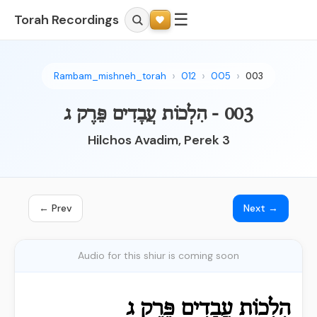
☰
Torah Recordings
Rambam_mishneh_torah
012
005
003
003 - הִלְכוֹת עֲבָדִים פֵּרֶק ג
Hilchos Avadim, Perek 3
← Prev
Next →
Audio for this shiur is coming soon
הִלְכוֹת עֲבָדִים פֵּרֶק ג