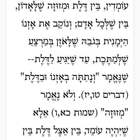
עוֹמְדִין, בֵּין דֶּלֶת וּמְזוּזָה שֶׁלָּאָדוֹן,
בֵּין שֶׁלְּכָל אָדָם; וְנוֹקֵב אֶת אָזְנוֹ
הַיְּמָנִית בְּגֹבַהּ שֶׁלָּאֹזֶן בְּמַרְצֵעַ
שֶׁלְּמַתֶּכֶת, עַד שֶׁיַּגִּיעַ לַדֶּלֶת--
שֶׁנֶּאֱמָר "וְנָתַתָּה בְאָזְנוֹ וּבַדֶּלֶת"
(דברים טו,יז). וְלֹא נֶאֱמָר
"מְזוּזָה" (שמות כא,ו) אֵלָא
שֶׁיִּהְיֶה עוֹמֵד, בֵּין אֵצֶל דֶּלֶת בֵּין