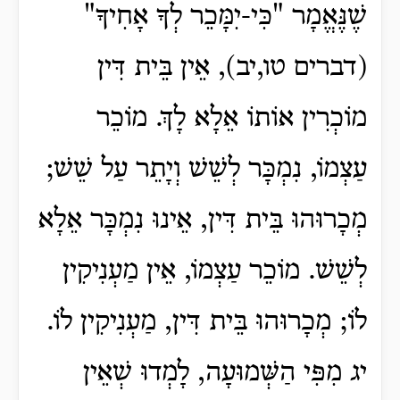
שֶׁנֶּאֱמָר "כִּי-יִמָּכֵר לְךָ אָחִיךָ"
(דברים טו,יב), אֵין בֵּית דִּין
מוֹכְרִין אוֹתוֹ אֵלָא לָךְ. מוֹכֵר
עַצְמוֹ, נִמְכָּר לְשֵׁשׁ וְיָתֵר עַל שֵׁשׁ;
מְכָרוּהוּ בֵּית דִּין, אֵינוּ נִמְכָּר אֵלָא
לְשֵׁשׁ. מוֹכֵר עַצְמוֹ, אֵין מַעְנִיקִין
לוֹ; מְכָרוּהוּ בֵּית דִּין, מַעְנִיקִין לוֹ.
יג מִפִּי הַשְּׁמוּעָה, לָמְדוּ שְׁאֵין