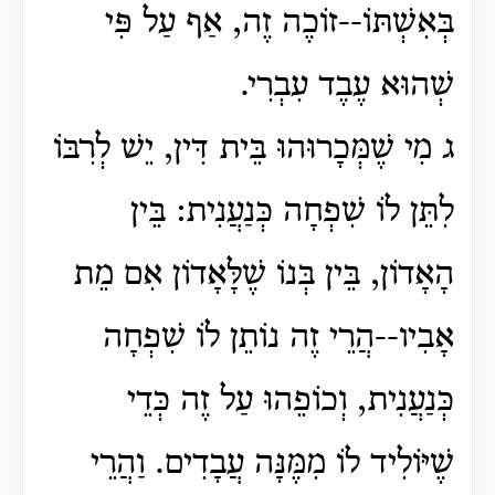
בְּאִשְׁתּוֹ--זוֹכֶה זֶה, אַף עַל פִּי
שְׁהוּא עֶבֶד עִבְרִי.
ג מִי שֶׁמְּכָרוּהוּ בֵּית דִּין, יֵשׁ לְרִבּוֹ
לִתֵּן לוֹ שִׁפְחָה כְּנַעֲנִית: בֵּין
הָאָדוֹן, בֵּין בְּנוֹ שֶׁלָּאָדוֹן אִם מֵת
אָבִיו--הֲרֵי זֶה נוֹתֵן לוֹ שִׁפְחָה
כְּנַעֲנִית, וְכוֹפֵהוּ עַל זֶה כְּדֵי
שֶׁיּוֹלִיד לוֹ מִמֶּנָּה עֲבָדִים. וַהֲרֵי