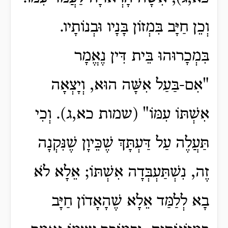
וְכֵן חַיָּב בִּמְזוֹן בָּנָיו וּבְנוֹתָיו.
בִּמְכָרוּהוּ בֵּית דִּין נֶאֱמָר
"אִם-בַּעַל אִשָּׁה הוּא, וְיָצְאָה
אִשְׁתּוֹ עִמּוֹ" (שמות כא,ג). וְכִי
תַּעֲלֶה עַל דַּעְתָּךְ שֶׁכֵּיוָן שֶׁנִּקְנָה
זֶה, נִשְׁתַּעְבְּדָה אִשְׁתּוֹ; אֵלָא לֹא
בָא לְלַמַּד אֵלָא שֶׁהָאָדוֹן חַיָּב