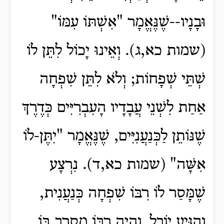
וּבָנָיו--שֶׁנֶּאֱמָר "אִשְׁתּוֹ עִמּוֹ"
(שמות כא,ג). וְאֵינוּ יָכוֹל לִתֵּן לוֹ
שְׁתֵּי שְׁפָחוֹת; וְלֹא לִתֵּן שִׁפְחָה
אַחַת לִשְׁנֵי עֲבָדָיו הָעִבְרִיִּים כְּדֶרֶךְ
שֶׁנּוֹתֵן לַכְּנַעֲנִיִּים, שֶׁנֶּאֱמָר "יִתֶּן-לוֹ
אִשָּׁה" (שמות כא,ד). נִרְצָע
שֶׁמָּסַר לוֹ רִבּוֹ שִׁפְחָה כְּנַעֲנִית,
וְהִגִּיעַ יוֹבֵל, וְהָיָה רִבּוֹ מְסָרֵב בּוֹ