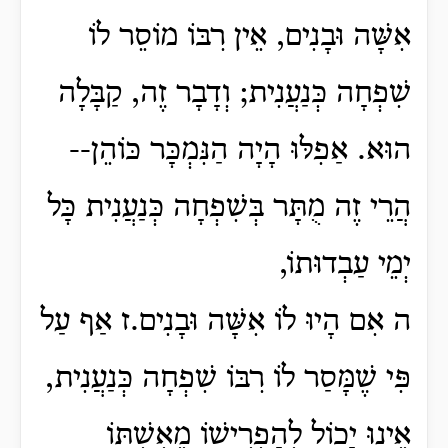
אִשָּׁה וּבָנִים, אֵין רִבּוֹ מוֹסֵר לוֹ
שִׁפְחָה כְּנַעֲנִית; וְדָבָר זֶה, קַבָּלָה
הוּא. אַפִלּוּ הָיָה הַנִּמְכָּר כּוֹהֵן--
הֲרֵי זֶה מֻתָּר בְּשִׁפְחָה כְּנַעֲנִית כָּל
יְמֵי עַבְדוּתוֹ,
ה אִם הָיוּ לוֹ אִשָּׁה וּבָנִים.ז אַף עַל
פִּי שֶׁמָּסַר לוֹ רִבּוֹ שִׁפְחָה כְּנַעֲנִית,
אֵינוּ יָכוֹל לְהַפְרִישׁוֹ מֵאִשְׁתּוֹ