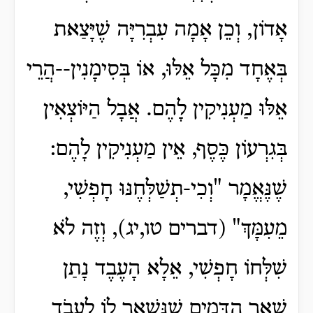
אָדוֹן, וְכֵן אָמָה עִבְרִיָּה שֶׁיָּצַאת
בְּאֶחָד מִכָּל אֵלּוּ, אוֹ בְּסִימָנִין--הֲרֵי
אֵלּוּ מַעְנִיקִין לָהֶם. אֲבָל הַיּוֹצְאִין
בְּגִרְעוֹן כֶּסֶף, אֵין מַעְנִיקִין לָהֶם:
שֶׁנֶּאֱמָר "וְכִי-תְשַׁלְּחֶנּוּ חָפְשִׁי,
מֵעִמָּךְ" (דברים טו,יג), וְזֶה לֹא
שִׁלְּחוֹ חָפְשִׁי, אֵלָא הָעֶבֶד נָתַן
שְׁאָר הַדָּמִים שֶׁנִּשְׁאָר לוֹ לַעֲבֹד