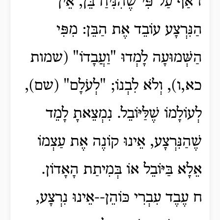
ז אַף עַל פִּי שֶׁהִנִּיחַ בֵּן, אֵין
הַנִּרְצָע עוֹבֵד אֶת הַבֵּן: מִפִּי
הַשְּׁמוּעָה לָמְדוּ "וַעֲבָדוֹ" (שמות
כא,ו), וְלֹא לִבְנוֹ; "לְעֹלָם" (שם),
לְעוֹלָמוֹ שֶׁלַּיּוֹבֵל. נִמְצֵאתָ לָמֵד
שֶׁהַנִּרְצָע, אֵינוּ קוֹנֶה אֶת עַצְמוֹ
אֵלָא בַּיּוֹבֵל אוֹ בְּמִיתַת הָאָדוֹן.
ח עֶבֶד עִבְרִי כּוֹהֵן--אֵינוּ נִרְצָע,