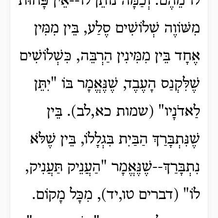
לוֹ מֵהֶם. וְכַמָּה נוֹתֵן לוֹ--אֵין פָּחוּת
מִשּׁוֹוֶה שְׁלוֹשִׁים סֶלַע, בֵּין מִמִּין
אֶחָד בֵּין מִמִּינִין הַרְבֵּה, כִּשְׁלוֹשִׁים
שֶׁלִּקְנַס הָעֶבֶד, שֶׁנֶּאֱמָר בּוֹ "יִתֵּן
לַאדֹנָיו" (שמות כא,לב). בֵּין
שֶׁנִּתְבָּרַךְ הַבַּיִת בִּגְלָלוֹ, בֵּין שֶׁלֹּא
נִתְבָּרַךְ--שֶׁנֶּאֱמָר "הַעֲנֵיק תַּעֲנִיק,
לוֹ" (דברים טו,יד), מִכָּל מָקוֹם.