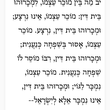
יב מַה בֵּין מוֹכֵר עַצְמוֹ, לִמְכָרוּהוּ
בֵּית דִּין: מוֹכֵר עַצְמוֹ, אֵינוּ נִרְצָע;
וּמְכָרוּהוּ בֵּית דִּין, נִרְצָע. מוֹכֵר
עַצְמוֹ, אָסוּר בְּשִׁפְחָה כְּנַעֲנִית;
וּמְכָרוּהוּ בֵּית דִּין, רִבּוֹ מוֹסֵר לוֹ
שִׁפְחָה כְּנַעֲנִית. מוֹכֵר עַצְמוֹ,
נִמְכָּר לַגּוֹי; וּמְכָרוּהוּ בֵּית דִּין,
אֵינוּ נִמְכָּר אֵלָא לְיִשְׂרָאֵל--