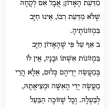
מִדַּעַת הָאָדוֹן; אֲבָל אִם לְקָחָהּ
שֶׁלֹּא מִדַּעַת רִבּוֹ, אֵינוּ חַיָּב
בִּמְזוֹנוֹתֶיהָ.
ב אַף עַל פִּי שֶׁהָאָדוֹן חַיָּב
בִּמְזוֹנוֹת אִשְׁתּוֹ וּבָנָיו, אֵין לוֹ
בְּמַעֲשֵׂה יְדֵיהֶם כְּלוּם, אֵלָא הֲרֵי
מַעֲשֶׂה יְדֵי הָאִשָּׁה וּמְצִיאָתָהּ,
לְבַעְלָהּ. וְכָל שֶׁזּוֹכֶה הַבַּעַל