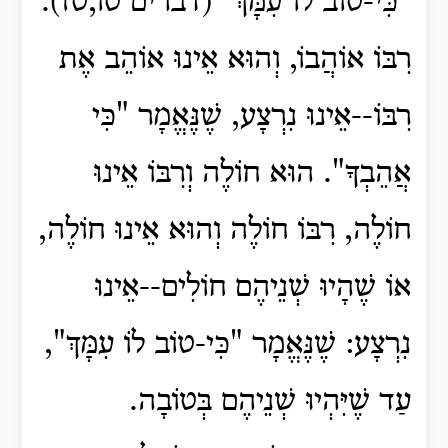
"כִּי-טוֹב לוֹ עִמָּךְ" (דברים טו,טז).
רִבּוֹ אוֹהֲבוֹ, וְהוּא אֵינוּ אוֹהֵב אֶת
רִבּוֹ--אֵינוּ נִרְצָע, שֶׁנֶּאֱמָר "כִּי
אֲהֵבְךָ". הוּא חוֹלֶה וְרִבּוֹ אֵינוּ
חוֹלֶה, רִבּוֹ חוֹלֶה וְהוּא אֵינוּ חוֹלֶה,
אוֹ שֶׁהָיוּ שְׁנֵיהֶם חוֹלִים--אֵינוּ
נִרְצָע: שֶׁנֶּאֱמָר "כִּי-טוֹב לוֹ עִמָּךְ",
עַד שֶׁיִּהְיוּ שְׁנֵיהֶם בְּטוֹבָה.