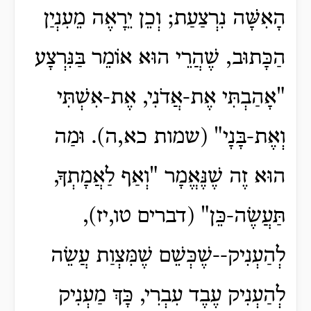
הָאִשָּׁה נִרְצַעַת; וְכֵן יֵרָאֶה מֵעִנְיַן
הַכָּתוּב, שֶׁהֲרֵי הוּא אוֹמֵר בַּנִּרְצָע
"אָהַבְתִּי אֶת-אֲדֹנִי, אֶת-אִשְׁתִּי
וְאֶת-בָּנָי" (שמות כא,ה). וּמַה
הוּא זֶה שֶׁנֶּאֱמָר "וְאַף לַאֲמָתְךָ,
תַּעֲשֶׂה-כֵּן" (דברים טו,יז),
לְהַעְנִיק--שֶׁכְּשֵׁם שֶׁמִּצְוַת עֲשֵׂה
לְהַעְנִיק עֶבֶד עִבְרִי, כָּךְ מַעְנִיק