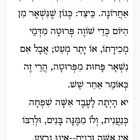
אַחֲרוֹנָה. כֵּיצַד: כְּגוֹן שֶׁנִּשְׁאָר מִן
הַיּוֹם כְּדֵי שׁוֹוֶה פְּרוּטָה מִדְּמֵי
מְכִירָתוֹ, אוֹ יָתֵר מְעַט; אֲבָל אִם
נִשְׁאָר פָּחוּת מִפְּרוּטָה, הֲרֵי זֶה
כְּאוֹמֵר אַחַר שֵׁשׁ.
יא הָיְתָה לָעֶבֶד אִשָּׁה שִׁפְחָה
כְּנַעֲנִית, וְלוֹ מִמֶּנָּה בָּנִים, וּלְרִבּוֹ
אֵין אִשָּׁה וּבָנִים--אֵינוּ נִרְצָע,