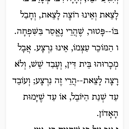
לָצֵאת וְאֵינוּ רוֹצֶה לָצֵאת, וְחָבַל
בּוֹ--פָּטוּר, שֶׁהֲרֵי נֶאֱסַר בַּשִּׁפְחָה.
ו הַמּוֹכֵר עַצְמוֹ, אֵינוּ נִרְצָע. אֲבָל
מְכָרוּהוּ בֵּית דִּין, וְעָבַד שֵׁשׁ, וְלֹא
רָצָה לָצֵאת--הֲרֵי זֶה נִרְצָע; וְעוֹבֵד
עַד שְׁנַת הַיּוֹבֵל, אוֹ עַד שֶׁיָּמוּת
הָאָדוֹן.