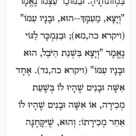
בִּמְזוֹנוֹתֶיהָ. וּבַמּוֹכֵר עַצְמוֹ נֶאֱמָר
"וְיָצָא, מֵעִמָּךְ--הוּא, וּבָנָיו עִמּוֹ"
(ויקרא כה,מא); וּבַנִּמְכָּר לַגּוֹי
נֶאֱמָר "וְיָצָא בִּשְׁנַת הַיֹּבֵל, הוּא
וּבָנָיו עִמּוֹ" (ויקרא כה,נד). אֶחָד
אִשָּׁה וּבָנִים שֶׁהָיוּ לוֹ בְּשָׁעַת
מְכִירָה, אוֹ אִשָּׁה וּבָנִים שֶׁהָיוּ לוֹ
אַחַר מְכִירָתוֹ: וְהוּא, שֶׁיִּקָּחֶנָּה