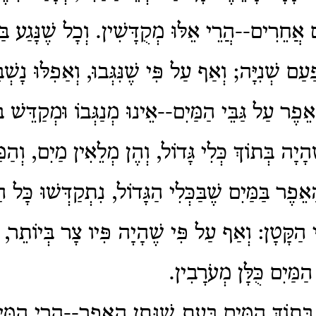
ם אֲחֵרִים--הֲרֵי אֵלּוּ מְקֻדָּשִׁין. וְכָל שֶׁנָּגַע בַּ
ַּעַם שְׁנִיָּה; וְאַף עַל פִּי שֶׁנִּגְּבוּ, וְאַפִלּוּ נָש
פֶר עַל גַּבֵּי הַמַּיִם--אֵינוּ מְנַגְּבוֹ וּמְקַדֵּשׁ בּ
הָיָה בְּתוֹךְ כְּלִי גָּדוֹל, וְהֶן מְלֵאִין מַיִם, וְהַמ
ָאֵפֶר בַּמַּיִם שֶׁבַּכְּלִי הַגָּדוֹל, נִתְקַדְּשׁוּ כָּל ה
ִי הַקָּטָן: וְאַף עַל פִּי שֶׁהָיָה פִּיו צָר בְּיוֹתֵר, 
מַּיִם כֻּלָּן מְעֹרָבִין.
תוֹךְ הַמַּיִם בְּעֵת שֶׁנָּתַן הָאֵפֶר--הֲרֵי הַמַּיִם