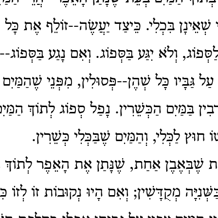
ֵי שְׁאֵינָן בִּכְלִי. כֵּיצַד יַעֲשֶׂה--זוֹלֵף אֶת כָּל 
ַסְּפוֹג, וְלֹא יִגַּע בַּסְּפוֹג. וְאִם נָגַע בַּסְּפוֹג-
עַל גַּבָּיו כָּל שְׁהֶן--פְּסוּלִין, מִפְּנֵי שֶׁהַמַּיִם ש
ְבִין בַּמַּיִם הַכְּשֵׁרִין. נָפַל סְפוֹג לְתוֹךְ הַמַּיִ
ֹ חוּץ לַכְּלִי, וְהַמַּיִם שֶׁבַּכְּלִי כְּשֵׁרִין.
וֹת שֶׁבְּאֶבֶן אַחַת, שֶׁנָּתַן אֶת הָאֵפֶר לְתוֹךְ
ַשְּׁנִיָּה מְקֻדָּשִׁין; וְאִם הָיוּ נְקוּבוֹת זוֹ לְזוֹ כ