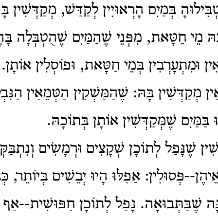
בִּילוּהָ בְּמַיִם הָרְאוּיִין לְקַדַּשׁ, מְקַדְּשִׁין בּ
ּ מֵי חַטָּאת, מִפְּנֵי שֶׁהַמַּיִם שֶׁהֻטְבְּלָה בָּהֶ
ְאִין וּמִתְעָרְבִין בְּמֵי חַטָּאת, וּפוֹסְלִין אוֹתָ
ין מְקַדְּשִׁין בָּהּ: שֶׁהַמַּשְׁקִין הַטְּמֵאִין הַנִּבְל
וּ בַּמַּיִם שֶׁמְּקַדְּשִׁין אוֹתָן בְּתוֹכָהּ.
ִין שֶׁנָּפַל לְתוֹכָן שְׁקָצִים וּרְמָשִׂים וְנִתְבַּקְּ
רְאֵיהֶן--פְּסוּלִין: אַפִלּוּ הָיוּ יְבֵשִׁים בְּיוֹתֵר, כְּ
ִנָּה שֶׁבַּתְּבוּאָה. נָפַל לְתוֹכָן חִפּוּשִׁית--אַף 