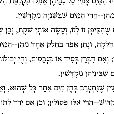
וּ הַמַּיִם צָפִין עַל גַּבֵּיהֶן אַפִלּוּ כִּקְלִפַּת הַשּ
ן--הֲרֵי הַמַּיִם שֶׁבַּשְּׁנִיָּה מְקֻדָּשִׁין.
 שֶׁהִקִּיפָן זוֹ לְזוֹ, וְעָשָׂה אוֹתָן שֹׁקֶת, וְכֵן ש
ֶחְלְקָה, וְנָתַן אֵפֶר בְּחֵלֶק אֶחָד מֵהֶן--הַמַּיִם 
ן; וְאִם חִבְּרָן בְּסִיד אוֹ בִּגְבָסִים, וְהֶן יְכוּלוֹ
 שֶׁבֵּינֵיהֶן מְקֻדָּשִׁין.
ין שֶׁנִּתְעָרַב בָּהֶן מַיִם אַחֵר כָּל שְׁהוּא, וְאַפ
ְקִדּוּשׁ--הֲרֵי אֵלּוּ פְּסוּלִין; וְכֵן אִם יָרַד לְתו