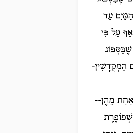
הַמַּיִם עַד
-אַף עַל פִּי
ֶׁבַּסְּפוֹג
ם הַמְּקֻדָּשִׁין-
 אַחַת מֵהֶן--
ִּשְׁפוֹפֶרֶת