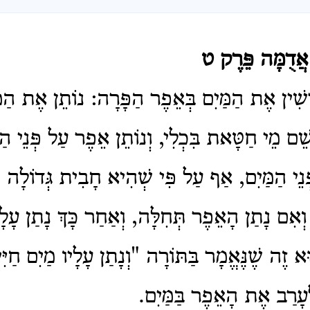
אֲדֻמָּה פֵּרֶק ט
שִׁין אֶת הַמַּיִם בְּאֵפֶר הַפָּרָה: נוֹתֵן אֶת הַמּ
ְשֵׁם מֵי חַטָּאת בִּכְלִי, וְנוֹתֵן אֵפֶר עַל פְּנֵי הַמּ
ְּנֵי הַמַּיִם, אַף עַל פִּי שְׁהִיא חָבִית גְּדוֹלָה
וְאִם נָתַן הָאֵפֶר תְּחִלָּה, וְאַחַר כָּךְ נָתַן עָלָ
א זֶה שֶׁנֶּאֱמָר בַּתּוֹרָה "וְנָתַן עָלָיו מַיִם 
עָרַב אֶת הָאֵפֶר בַּמַּיִם.