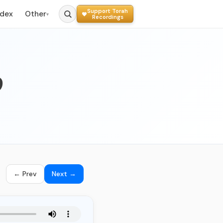
Support Torah
ndex
Other
▾
Recordings
009 
← Prev
Next →