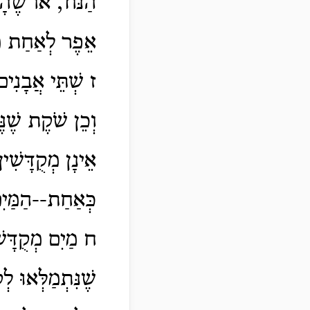
הַנּוֹד, אוֹ שֶׁהָי
אֵפֶר לְאַחַת מֵהֶ
ז שְׁתֵּי אֲבָנִים
וְכֵן שֹׁקֶת שֶׁנּ
אֵינָן מְקֻדָּשִׁי
כְּאַחַת--הַמַּיִם
ח מַיִם מְקֻדָּשִׁ
שֶׁנִּתְמַלְּאוּ ל