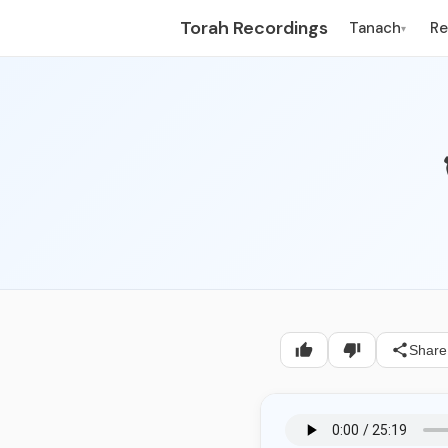
Torah Recordings
Tanach
R
▾
Share