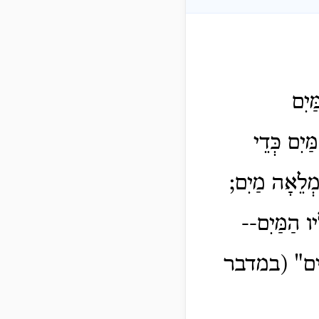
ַיִם
ַיִם כְּדֵי
 מְלֵאָה מַיִם;
יו הַמַּיִם--
חַיִּים" (במדבר