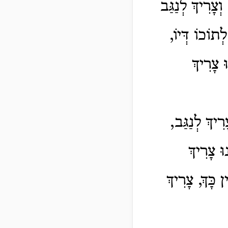
ְצָרִיךְ לְנַגַּב
תוֹכוֹ דְּיוֹ,
 צָרִיךְ
ִיךְ לְנַגַּב,
וּ צָרִיךְ
ן כָּךְ, צָרִיךְ