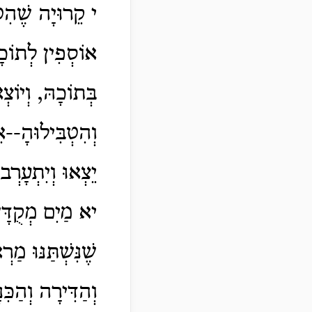
י קֵרוּיָה שֶׁהִטְ
אוֹסְפִין לְתוֹכָה
בְּתוֹכָהּ, וְיוֹצ
וְהִטְבִּילוּהָ--אֵ
יֵצְאוּ וְיִתְעָרְב
יא מַיִם מְקֻדָּשׁ
שֶׁנִּשְׁתַּנּוּ מַ
וְהַדִּירָה וְהַכּ