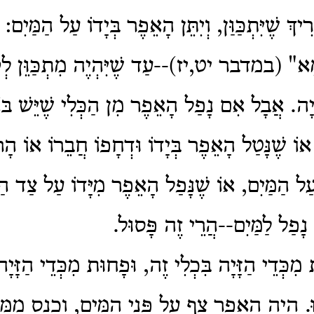
יךְ שֶׁיִּתְכַּוַּן, וְיִתֵּן הָאֵפֶר בְּיָדוֹ עַל הַמַּיִם: 
מֵא" (במדבר יט,יז)--עַד שֶׁיִּהְיֶה מִתְכַּוֵּן לְק
ַזָּיָה. אֲבָל אִם נָפַל הָאֵפֶר מִן הַכְּלִי שֶׁיֵּשׁ בּ
אוֹ שֶׁנָּטַל הָאֵפֶר בְּיָדוֹ וּדְחָפוֹ חֲבֵרוֹ אוֹ הָרו
ַל הַמַּיִם, אוֹ שֶׁנָּפַל הָאֵפֶר מִיָּדוֹ עַל צַד הַ
ְ נָפַל לַמַּיִם--הֲרֵי זֶה פָּסוּל.
מִכְּדֵי הַזָּיָה בִּכְלִי זֶה, וּפָחוּת מִכְּדֵי הַזָּיָ
. הָיָה הָאֵפֶר צָף עַל פְּנֵי הַמַּיִם, וְכָנַס מִמֶּנ