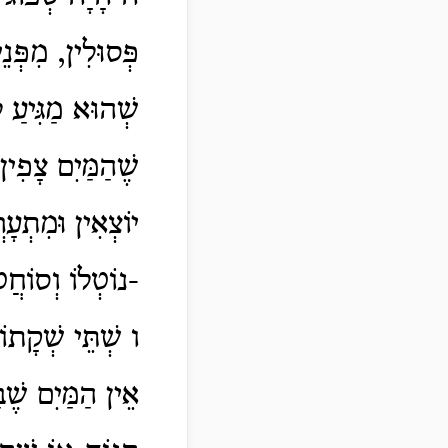
פְּסוּלִין, מִפְּנ
שְׁהוּא מַגִּיעַ ל
שֶׁהַמַּיִם צָפִין 
יוֹצְאִין וּמִתְעָר
-נוֹטְלוֹ וְסוֹחֲטו
ו שְׁתֵּי שְׁקָת
אֵין הַמַּיִם שֶׁבּ