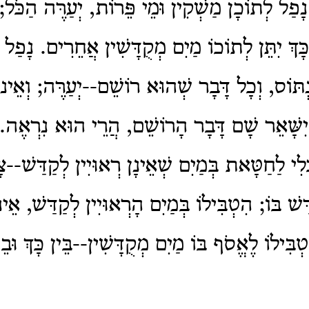
נָפַל לְתוֹכָן מַשְׁקִין וּמֵי פֵּרוֹת, יְעַרֶּה הַכֹּל; ו
ָּךְ יִתֵּן לְתוֹכוֹ מַיִם מְקֻדָּשִׁין אֲחֵרִים. נָפַל לְ
תּוֹס, וְכָל דָּבָר שְׁהוּא רוֹשֵׁם--יְעַרֶּה; וְאֵינוּ
יִשָּׁאֵר שָׁם דָּבָר הָרוֹשֵׁם, הֲרֵי הוּא נִרְאֶה.
לִי לַחַטָּאת בְּמַיִם שְׁאֵינָן רְאוּיִין לְקַדַּשׁ--צָר
ַּשׁ בּוֹ; הִטְבִּילוֹ בְּמַיִם הָרְאוּיִין לְקַדַּשׁ, אֵינ
ְבִּילוֹ לֶאֱסֹף בּוֹ מַיִם מְקֻדָּשִׁין--בֵּין כָּךְ וּבֵי