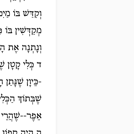
וְקִדַּשׁ בּוֹ מַיִ
מְקַדְּשִׁין בּוֹ פ
וְנָתְנָה אֶת הָאֵ
ד כְּלִי קָטָן שֶׁ
-כֵּיוָן שֶׁנָּתַן ה
שֶׁבְּתוֹךְ הַכְּל
אֵפֶר--שֶׁהֲרֵי הַ
ה הָיָה סְפוֹג בְּ