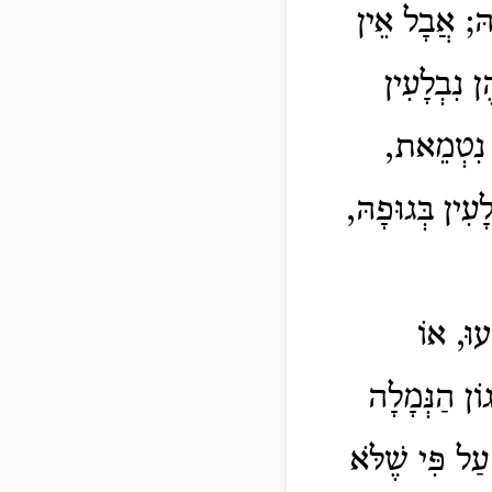
ָהּ; אֲבָל אֵין
ן נִבְלָעִין
ן. נִטְמֵאת,
ָעִין בְּגוּפָהּ,
עוּ, אוֹ
גוֹן הַנְּמָלָה
עַל פִּי שֶׁלֹּא