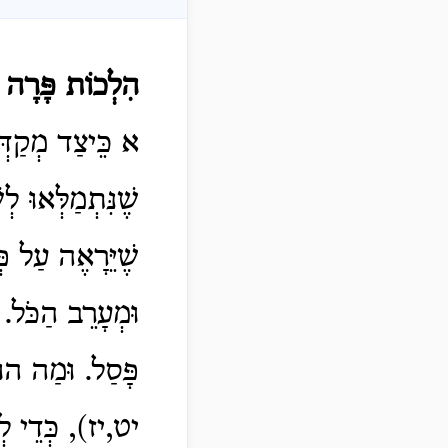
הִלְכוֹת פָּרָה 
א כֵּיצַד מְקַדְּ
שֶׁנִּתְמַלְּאוּ ל
שֶׁיֵּרָאֶה עַל פ
וּמְעָרֵב הַכֹּל. 
פָּסַל. וּמַה הוּ
יט,יז), כְּדֵי לְ