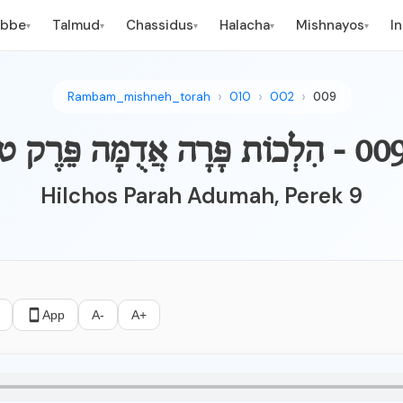
ebbe
Talmud
Chassidus
Halacha
Mishnayos
I
▾
▾
▾
▾
▾
Rambam_mishneh_torah
010
002
009
- הִלְכוֹת פָּרָה אֲדֻמָּה פֵּרֶק ט
Hilchos Parah Adumah, Perek 9
App
A-
A+