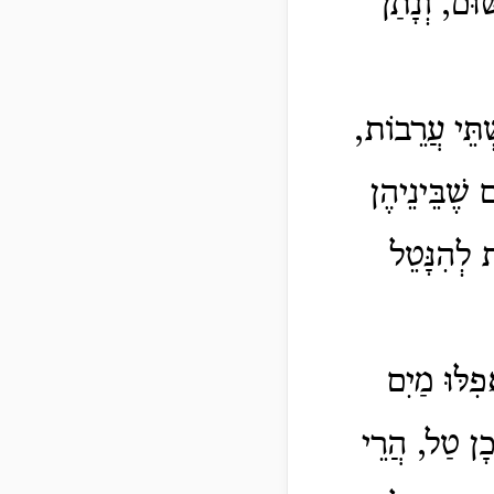
ׁוּם, וְנָתַן
ְׁתֵּי עֲרֵבוֹת,
שֶׁבֵּינֵיהֶן
ת לְהִנָּטֵל
ִלּוּ מַיִם
ֹכָן טַל, הֲרֵי