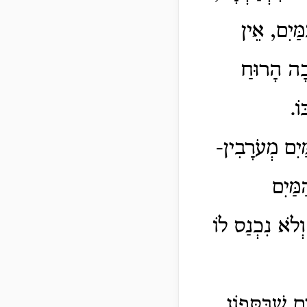
מַּיִם, אֵין
ְׁבָה הָרוּחַ
וֹ.
ַּיִם מְעֹרָבִין-
ַמַּיִם
וְלֹא נִכְנַס לוֹ
 שֶׁבַּסְּפוֹג