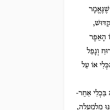
שֶׁנֶּאֱמָר
ִדּוּשׁ,
וֹ הָאֵפֶר
ּחַ וְנָפַל
כְּלִי אוֹ עַל
ה בִּכְלִי אַחֵר-
ּוּ מִלְמַעְלָה,