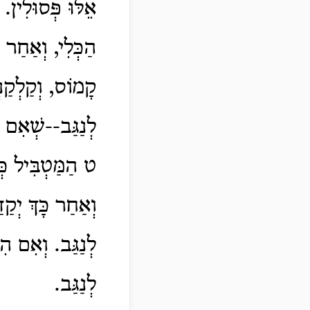
אֵלּוּ פְּסוּלִין. 
הַכְּלִי, וְאַחַר כ
קָמוֹס, וְקַלְקַנְ
לְנַגַּב--שְׁאִם 
ט הַמַּטְבִּיל כְּ
וְאַחַר כָּךְ יְקַד
לְנַגַּב. וְאִם הִט
לְנַגַּב.