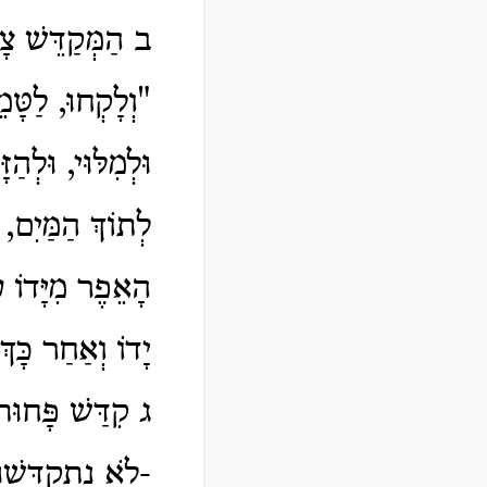
ב הַמְּקַדֵּשׁ צָרִ
"וְלָקְחוּ, לַטָּ
וּלְמִלּוּי, וּלְה
לְתוֹךְ הַמַּיִם, 
הָאֵפֶר מִיָּדוֹ ע
יָדוֹ וְאַחַר כָּך
ג קִדַּשׁ פָּחוּת 
-לֹא נִתְקַדְּשׁוּ