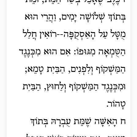
בְּתוֹךְ שְׁלוֹשָׁה יָמִים, וַהֲרֵי הוּא
מֻטָּל עַל הָאַסְקֻפָּה--רוֹאִין חֲלַל
הַטֻּמְאָה מִגּוּפוֹ: אִם הוּא מִכְּנֶגֶד
הַמַּשְׁקוֹף וְלִפְנִים, הַבַּיִת טָמֵא;
וּמִכְּנֶגֶד הַמַּשְׁקוֹף וְלַחוּץ, הַבַּיִת
טָהוֹר.
ח הָאִשָּׁה שֶׁמֵּת עֻבְרָהּ בְּתוֹךְ