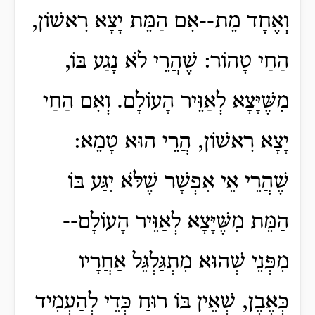
וְאֶחָד מֵת--אִם הַמֵּת יָצָא רִאשׁוֹן,
הַחַי טָהוֹר: שֶׁהֲרֵי לֹא נָגַע בּוֹ,
מִשֶּׁיָּצָא לְאַוֵּיר הָעוֹלָם. וְאִם הַחַי
יָצָא רִאשׁוֹן, הֲרֵי הוּא טָמֵא:
שֶׁהֲרֵי אֵי אִפְשָׁר שֶׁלֹּא יִגַּע בּוֹ
הַמֵּת מִשֶּׁיָּצָא לְאַוֵּיר הָעוֹלָם--
מִפְּנֵי שְׁהוּא מִתְגַּלְגֵּל אַחֲרָיו
כְּאֶבֶן, שְׁאֵין בּוֹ רוּחַ כְּדֵי לְהַעְמִיד