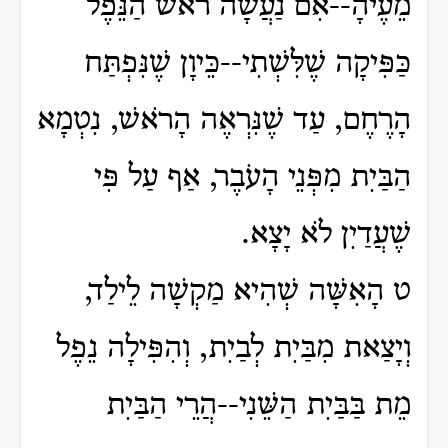
מֵעֶיהָ--אִם נַעֲשָׂה רֹאשׁ הַנֵּפֶל
כַּפִּיקָה שֶׁלִּשְׁתִי--כֵּיוָן שֶׁנִּפְתַּח
הָרֶחֶם, עַד שֶׁנִּרְאֶה הָרֹאשׁ, נִטְמָא
הַבַּיִת מִפְּנֵי הָעֹבֶר, אַף עַל פִּי
שֶׁעֲדַיִן לֹא יָצָא.
ט הָאִשָּׁה שְׁהִיא מַקְשָׁה לֵילַד,
וְיָצַאת מִבַּיִת לְבַיִת, וְהִפִּילָה נֵפֶל
מֵת בַּבַּיִת הַשֵּׁנִי--הֲרֵי הַבַּיִת