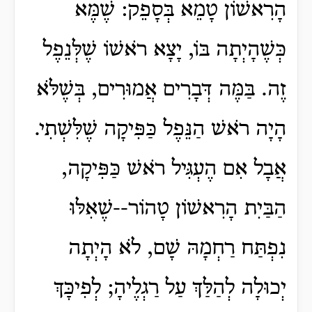
הָרִאשׁוֹן טָמֵא בְּסָפֵק: שֶׁמֶּא
כְּשֶׁהָיְתָה בּוֹ, יָצָא רֹאשׁוֹ שֶׁלְּנֵפֶל
זֶה. בַּמֶּה דְּבָרִים אֲמוּרִים, בְּשֶׁלֹּא
הָיָה רֹאשׁ הַנֵּפֶל כַּפִּיקָה שֶׁלִּשְׁתִי.
אֲבָל אִם הֶעְגִּיל רֹאשׁ כַּפִּיקָה,
הַבַּיִת הָרִאשׁוֹן טָהוֹר--שֶׁאִלּוּ
נִפְתַּח רַחְמָהּ שָׁם, לֹא הָיְתָה
יְכוּלָה לְהַלַּךְ עַל רַגְלֶיהָ; לְפִיכָּךְ