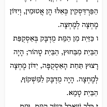
הַפַּרְדַּסְקִין כְּאִלּוּ הֶן אֲטוּמִין, וְיִדּוֹן
מֶחְצָה לְמֶחְצָה.
ו כַּזַּיִת מִן הַמֵּת מֻדְבָּק בְּאַסְקֻפַּת
הַבַּיִת מִבַּחוּץ, הַבַּיִת טָהוֹר; הָיָה
רָצוּץ תַּחַת הָאַסְקֻפָּה, יִדּוֹן מֶחְצָה
לְמֶחְצָה. הָיָה מֻדְבָּק לַמַּשְׁקוֹף,
הַבַּיִת טָמֵא.
ז כֶּלֶב שֶׁאָכַל בְּשַׂר הַמֵּת, וּמֵת