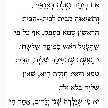
אִם הָיְתָה נִטֶּלֶת בָּאֲגַפַּיִם,
וְהוֹצִיאוּהָ מִבַּיִת לְבַיִת--הַבַּיִת
הָרִאשׁוֹן טָמֵא בְּסָפֵק, אַף עַל פִּי
שֶׁהֶעְגִּיל רֹאשׁ כַּפִּיקָה שֶׁלִּשְׁתִי.
י הָאִשָּׁה שֶׁהִפִּילָה שִׁלְיָה, הַבַּיִת
טָמֵא וַדַּאי: חֲזָקָה הִיא, שְׁאֵין
שִׁלְיָה בְּלֹא וֶלֶד.
יא מִי שֶׁיָּלְדָה שְׁנֵי יְלָדִים, אֶחָד חַי