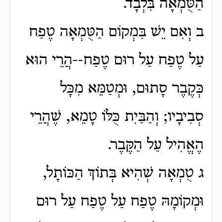
הַטֻּמְאָה בִּלְבָד.
ב וְאִם יֵשׁ בִּמְקוֹם הַטֻּמְאָה טֶפַח
עַל טֶפַח עַל רוּם טֶפַח--הֲרֵי הוּא
כְּקֶבֶר סָתוּם, וּמְטַמֵּא מִכָּל
סְבִיבָיו; וְהַבַּיִת כֻּלּוֹ טָמֵא, שֶׁהֲרֵי
הֶאֱהִיל עַל הַקֶּבֶר.
ג טֻמְאָה שְׁהִיא בְּתוֹךְ הַכּוֹתָל,
וּמְקוֹמָהּ טֶפַח עַל טֶפַח עַל רוּם