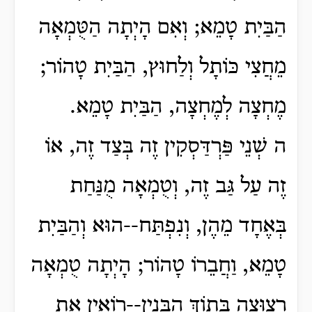
הַבַּיִת טָמֵא; וְאִם הָיְתָה הַטֻּמְאָה
מֵחֲצִי כּוֹתָל וְלַחוּץ, הַבַּיִת טָהוֹר;
מֶחְצָה לְמֶחְצָה, הַבַּיִת טָמֵא.
ה שְׁנֵי פַּרְדַּסְקִין זֶה בְּצַד זֶה, אוֹ
זֶה עַל גַּב זֶה, וְטֻמְאָה מֻנַּחַת
בְּאֶחָד מֵהֶן, וְנִפְתַּח--הוּא וְהַבַּיִת
טָמֵא, וַחֲבֵרוֹ טָהוֹר; הָיְתָה טֻמְאָה
רְצוּצָה בְּתוֹךְ הַבִּנְיָן--רוֹאִין אֶת