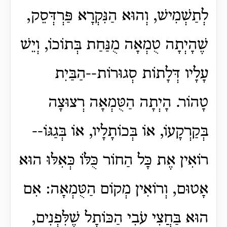
לְתַשְׁמִישׁ, וְהוּא הַנִּקְרָא פַּרְדְּסֵק,
שֶׁהָיְתָה טֻמְאָה מֻנַּחַת בְּתוֹכוֹ, וְיֵשׁ
עָלָיו דְּלָתוֹת סְגוּרוֹת--הַבַּיִת
טָהוֹר. הָיְתָה הַטֻּמְאָה רְצוּצָה
בְּקַרְקָעוֹ, אוֹ בְּכוֹתָלָיו, אוֹ בְּגַגּוֹ--
רוֹאִין אֶת כָּל הַחוֹר כֻּלּוֹ כְּאִלּוּ הוּא
אָטוּם, וְרוֹאִין מְקוֹם הַטֻּמְאָה: אִם
הוּא בַּחֲצִי עֹבִי הַכּוֹתָל שֶׁלִּפְנִים,