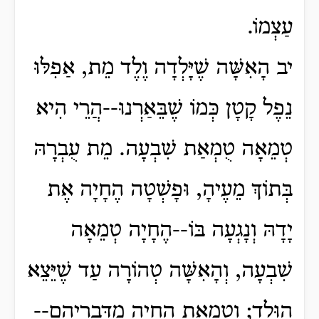
עַצְמוֹ.
יב הָאִשָּׁה שֶׁיָּלְדָה וֶלֶד מֵת, אַפִלּוּ
נֵפֶל קָטָן כְּמוֹ שֶׁבֵּאַרְנוּ--הֲרֵי הִיא
טְמֵאָה טֻמְאַת שִׁבְעָה. מֵת עֻבְרָהּ
בְּתוֹךְ מֵעֶיהָ, וּפָשְׁטָה הֶחָיָה אֶת
יָדָהּ וְנָגְעָה בּוֹ--הֶחָיָה טְמֵאָה
שִׁבְעָה, וְהָאִשָּׁה טְהוֹרָה עַד שֶׁיֵּצֵא
הַוֶּלֶד; וְטֻמְאַת הֶחָיָה מִדִּבְרֵיהֶם--