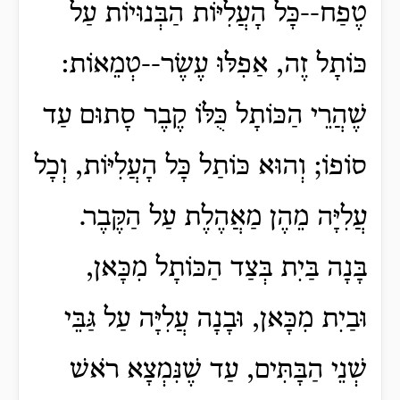
טֶפַח--כָּל הָעֲלִיּוֹת הַבְּנוּיוֹת עַל
כּוֹתָל זֶה, אַפִלּוּ עֶשֶׂר--טְמֵאוֹת:
שֶׁהֲרֵי הַכּוֹתָל כֻּלּוֹ קֶבֶר סָתוּם עַד
סוֹפוֹ; וְהוּא כּוֹתַל כָּל הָעֲלִיּוֹת, וְכָל
עֲלִיָּה מֵהֶן מַאֲהֶלֶת עַל הַקֶּבֶר.
בָּנָה בַּיִת בְּצַד הַכּוֹתָל מִכָּאן,
וּבַיִת מִכָּאן, וּבָנָה עֲלִיָּה עַל גַּבֵּי
שְׁנֵי הַבָּתִּים, עַד שֶׁנִּמְצָא רֹאשׁ