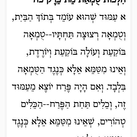
הִלְכוֹת טֻמְאַת מֵת פֵּרֶק כה
א עַמּוּד שְׁהוּא עוֹמֵד בְּתוֹךְ הַבַּיִת,
וְטֻמְאָה רְצוּצָה תַּחְתָּיו--טֻמְאָה
בּוֹקַעַת וְעוֹלָה בּוֹקַעַת וְיוֹרֶדֶת,
וְאֵינוּ מִטַּמֵּא אֵלָא כְּנֶגֶד הַטֻּמְאָה
בִּלְבָד. וְאִם הָיָה פֶּרַח יוֹצֶא מֵעַמּוּד
זֶה, וְכֵלִים תַּחַת הַפֶּרַח--הַכֵּלִים
טְהוֹרִים, שְׁאֵינוּ מִטַּמֵּא אֵלָא כְּנֶגֶד