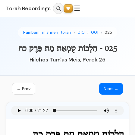
☰
Torah Recordings
Rambam_mishneh_torah
010
001
025
025 - הִלְכוֹת טֻמְאַת מֵת פֵּרֶק כה
Hilchos Tum'as Meis, Perek 25
← Prev
Next →