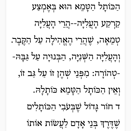
הַכּוֹתָל הַטָּמֵא הוּא בְּאֶמְצַע
קַרְקַע הָעֲלִיָּה--הֲרֵי הָעֲלִיָּה
טְמֵאָה, שֶׁהֲרֵי הֶאֱהִילָה עַל הַקֶּבֶר.
וְהָעֲלִיָּה הַשְּׁנִיָּה, הַבְּנוּיָה עַל גַּבָּהּ-
-טְהוֹרָה: מִפְּנֵי שְׁהֶן זוֹ עַל גַּב זוֹ,
וְאֵין הַכּוֹתָל הַטָּמֵא כּוֹתָלָהּ.
ד חוֹר גָּדוֹל שֶׁבְּעֹבִי הַכּוֹתָלִים
שֶׁדֶּרֶךְ בְּנֵי אָדָם לַעֲשׂוֹת אוֹתוֹ