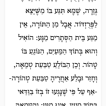
גְּזֵרָה, שֶׁמֶּא תִּגַּע בּוֹ מִשֶּׁיֵּצֵא
לַפְּרֻזְדּוֹד. אֲבָל מִן הַתּוֹרָה, אֵין
מַגַּע בֵּית הַסְּתָרִים מַגָּע: הוֹאִיל
וְהוּא בְּתוֹךְ הַמֵּעַיִם, הַנּוֹגֵעַ בּוֹ
טָהוֹר.
וְכֵן הַבּוֹלֵעַ טַבַּעַת טְמֵאָה,
וְחָזַר וּבָלַע אַחֲרֶיהָ טַבַּעַת טְהוֹרָה-
-אַף עַל פִּי שֶׁנָּגְעוּ זוֹ בְּזוֹ בַּוַּדַּאי
בְּתוֹךְ מֵעָיו, אֵינוּ מַגָּע; וְהַטְּמֵאָה