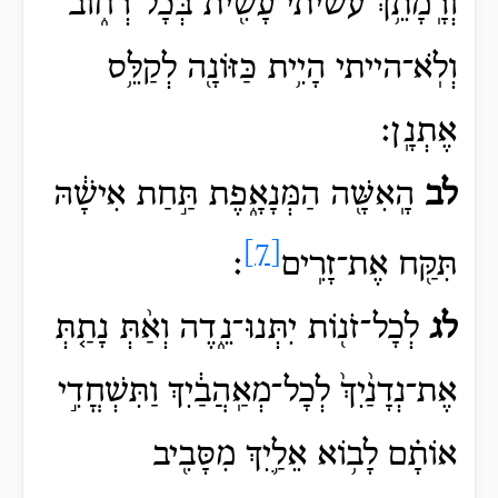
וְרָֽמָתֵ֥ךְ עשיתי
עָשִׂ֖ית
בְּכָל־רְח֑וֹב
וְלֹֽא־הייתי
הָיִ֥ית
כַּזּוֹנָ֖ה לְקַלֵּ֥ס
אֶתְנָֽן׃
לב
הָֽאִשָּׁ֖ה
הַמְּנָאָ֑פֶת תַּ֣חַת אִישָׁ֔הּ
[7]
תִּקַּ֖ח אֶת־זָרִֽים
׃
לג
לְכָל־זֹנ֖וֹת יִתְּנוּ־נֵ֑דֶה וְאַ֨תְּ נָתַ֤תְּ
אֶת־נְדָנַ֨יִךְ֙ לְכָל־מְאַֽהֲבַ֔יִךְ וַתִּשְׁחֳדִ֣י
אוֹתָ֗ם לָב֥וֹא אֵלַ֛יִךְ מִסָּבִ֖יב