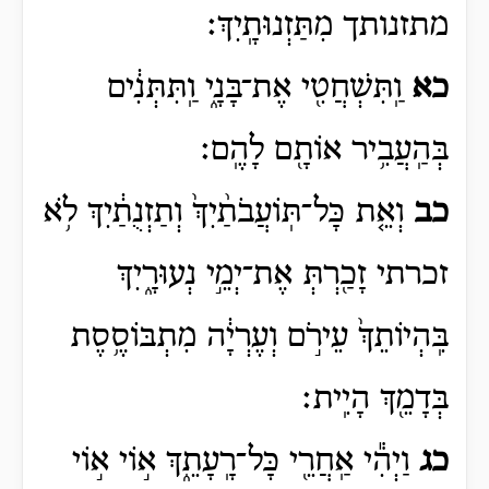
מתזנותך
מִתַּזְנוּתָֽיִךְ
׃
כא
וַֽתִּשְׁחֲטִ֖י אֶת־בָּנָ֑י וַֽתִּתְּנִ֔ים
בְּהַֽעֲבִ֥יר אוֹתָ֖ם לָהֶֽם׃
כב
וְאֵ֤ת כָּל־תּֽוֹעֲבֹתַ֨יִךְ֙ וְתַזְנֻתַ֔יִךְ לֹ֥א
זכרתי
זָכַ֖רְתְּ
אֶת־יְמֵ֣י נְעוּרָ֑יִךְ
בִּֽהְיוֹתֵךְ֙ עֵירֹ֣ם וְעֶרְיָ֔ה מִתְבּוֹסֶ֥סֶת
בְּדָמֵ֖ךְ הָיִֽית׃
כג
וַיְהִ֕י אַֽחֲרֵ֖י כָּל־רָֽעָתֵ֑ךְ א֣וֹי א֣וֹי