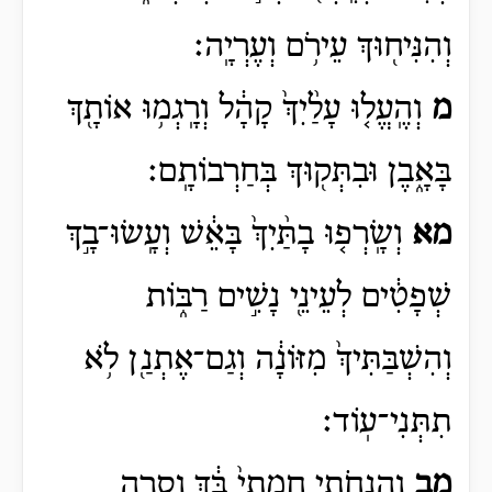
וְהִנִּיח֖וּךְ עֵירֹ֥ם וְעֶרְיָֽה׃
מ
וְהֶֽעֱל֤וּ עָלַ֨יִךְ֙ קָהָ֔ל וְרָֽגְמ֥וּ אוֹתָ֖ךְ
בָּאָ֑בֶן וּבִתְּק֖וּךְ בְּחַרְבוֹתָֽם׃
מא
וְשָֽׂרְפ֤וּ בָתַּ֨יִךְ֙ בָּאֵ֔שׁ וְעָֽשׂוּ־בָ֣ךְ
שְׁפָטִ֔ים לְעֵינֵ֖י נָשִׁ֣ים רַבּ֑וֹת
וְהִשְׁבַּתִּיךְ֙ מִזּוֹנָ֔ה וְגַם־אֶתְנַ֖ן לֹ֥א
תִתְּנִי־עֽוֹד׃
מב
וַהֲנִֽחֹתִ֤י חֲמָתִי֙ בָּ֔ךְ וְסָ֥רָה