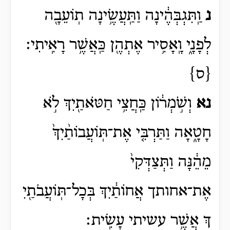
נ
וַֽתִּגְבְּהֶ֔ינָה וַתַּֽעֲשֶׂ֥ינָה תֽוֹעֵבָ֖ה
לְפָנָ֑י וָֽאָסִ֥יר אֶתְהֶ֖ן כַּֽאֲשֶׁ֥ר רָאִֽיתִי׃
{ס}
נא
וְשֹׁ֣מְר֔וֹן כַּֽחֲצִ֥י חַטֹּאתַ֖יִךְ לֹ֣א
חָטָ֑אָה וַתַּרְבִּ֤י אֶת־תּֽוֹעֲבוֹתַ֨יִךְ֙
מֵהֵ֔נָּה וַתְּצַדְּקִי֙
אֶת־אחותך
אֲחוֹתַ֔יִךְ
בְּכָל־תּֽוֹעֲבֹתַ֖יִ
ךְ אֲשֶׁ֥ר עשיתי
עָשִֽׂית
׃