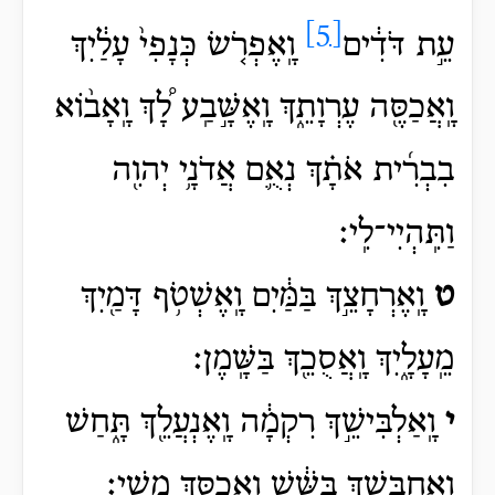
[5]
עֵ֣ת דֹּדִ֔ים
וָֽאֶפְרֹ֤שׂ כְּנָפִי֙ עָלַ֔יִךְ
וָֽאֲכַסֶּ֖ה עֶרְוָתֵ֑ךְ וָֽאֶשָּׁ֣בַֽע לָ֠ךְ וָֽאָב֨וֹא
בִבְרִ֜ית אֹתָ֗ךְ נְאֻ֛ם אֲדֹנָ֥י יְהוִ֖ה
וַתִּֽהְיִי־לִֽי׃
ט
וָֽאֶרְחָצֵ֣ךְ בַּמַּ֔יִם וָֽאֶשְׁטֹ֥ף דָּמַ֖יִךְ
מֵֽעָלָ֑יִךְ וָֽאֲסֻכֵ֖ךְ בַּשָּֽׁמֶן׃
י
וָֽאַלְבִּישֵׁ֣ךְ רִקְמָ֔ה וָֽאֶנְעֲלֵ֖ךְ תָּ֑חַשׁ
וָֽאֶחְבְּשֵׁ֣ךְ בַּשֵּׁ֔שׁ וַֽאֲכַסֵּ֖ךְ מֶֽשִׁי׃