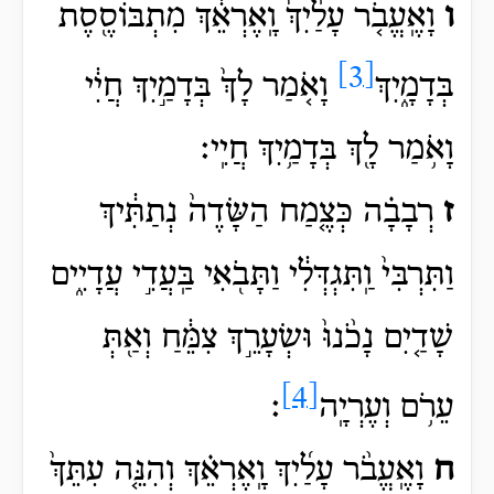
ו
וָאֶֽעֱבֹ֤ר עָלַ֨יִךְ֙ וָֽאֶרְאֵ֔ךְ מִתְבּוֹסֶ֖סֶת
[3]
בְּדָמָ֑יִךְ
וָאֹ֤מַר לָךְ֙ בְּדָמַ֣יִךְ חֲיִ֔י
וָאֹ֥מַר לָ֖ךְ בְּדָמַ֥יִךְ חֲיִֽי׃
ז
רְבָבָ֗ה כְּצֶ֤מַח הַשָּׂדֶה֙ נְתַתִּ֔יךְ
וַתִּרְבִּי֙ וַֽתִּגְדְּלִ֔י וַתָּבֹ֖אִי בַּֽעֲדִ֣י עֲדָיִ֑ים
שָׁדַ֤יִם נָכֹ֨נוּ֙ וּשְׂעָרֵ֣ךְ צִמֵּ֔חַ וְאַ֖תְּ
[4]
עֵרֹ֥ם
וְעֶרְיָֽה
׃
ח
וָאֶֽעֱבֹ֨ר
עָלַ֜יִךְ וָֽאֶרְאֵ֗ךְ וְהִנֵּ֤ה עִתֵּךְ֙