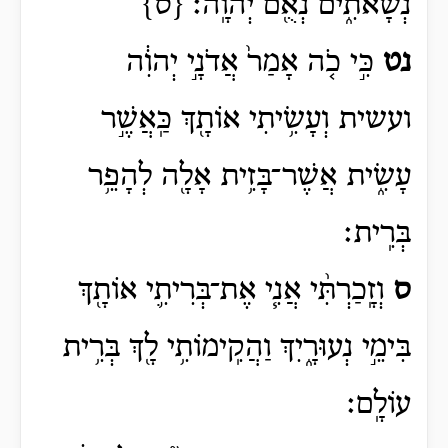
נְשָׂאתִ֑ים נְאֻ֖ם יְהוָֽה׃ {ס}
נט
כִּ֣י כֹ֤ה אָמַר֙ אֲדֹנָ֣י יְהוִ֔ה
ועשית
וְעָשִׂ֥יתִי
אוֹתָ֖ךְ כַּֽאֲשֶׁ֣ר
עָשִׂ֑ית אֲשֶׁר־בָּזִ֥ית אָלָ֖ה לְהָפֵ֥ר
בְּרִֽית׃
ס
וְזָֽכַרְתִּ֨י אֲנִ֧י אֶת־בְּרִיתִ֛י אוֹתָ֖ךְ
בִּימֵ֣י נְעוּרָ֑יִךְ וַהֲקִֽימוֹתִ֥י לָ֖ךְ בְּרִ֥ית
עוֹלָֽם׃