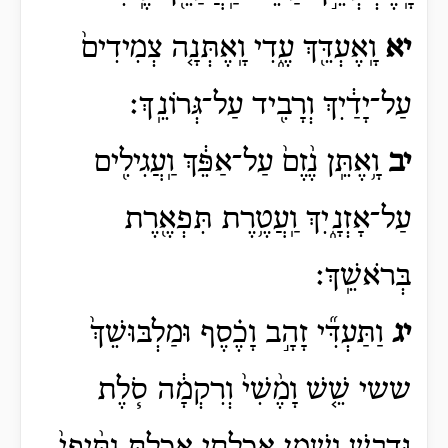
יא
וָֽאֶעְדֵּ֖ךְ עֶ֑דִי וָֽאֶתְּנָ֤ה צְמִידִים֙
עַל־יָדַ֔יִךְ וְרָבִ֖יד עַל־גְּרוֹנֵֽךְ׃
יב
וָ֥אֶתֵּֽן נֶ֨זֶם֙ עַל־אַפֵּ֔ךְ וַֽעֲגִילִ֖ים
עַל־אָזְנָ֑יִךְ וַֽעֲטֶ֥רֶת תִּפְאֶ֖רֶת
בְּרֹאשֵֽׁךְ׃
יג
וַתַּעְדִּ֞י זָהָ֣ב וָכֶ֗סֶף וּמַלְבּוּשֵׁךְ֙
ששי
שֵׁ֤שׁ
וָמֶ֨שִׁי֙ וְרִקְמָ֔ה סֹ֧לֶת