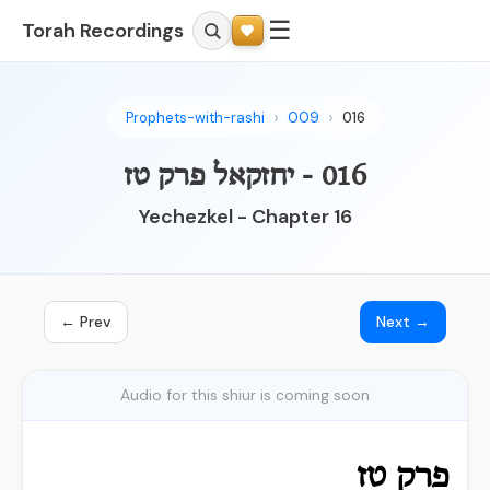
☰
Torah Recordings
Prophets-with-rashi
009
016
016 - יחזקאל פרק טז
Yechezkel - Chapter 16
← Prev
Next →
Audio for this shiur is coming soon
פרק טז