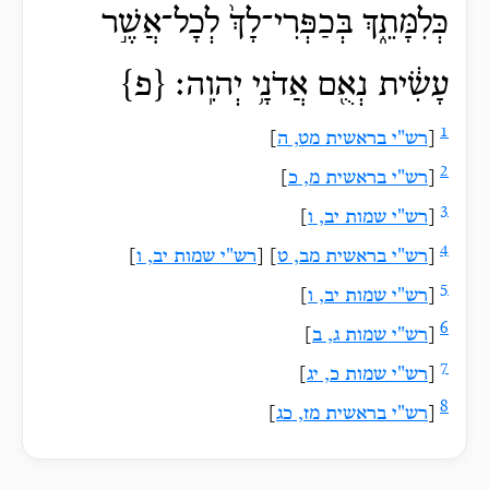
כְּלִמָּתֵ֑ךְ בְּכַפְּרִי־לָךְ֙ לְכָל־אֲשֶׁ֣ר
עָשִׂ֔ית נְאֻ֖ם אֲדֹנָ֥י יְהוִֽה׃ {פ}
1
[
רש"י בראשית מט, ה
]
2
[
רש"י בראשית מ, כ
]
3
[
רש"י שמות יב, ו
]
4
[
רש"י בראשית מב, ט
] [
רש"י שמות יב, ו
]
5
[
רש"י שמות יב, ו
]
6
[
רש"י שמות ג, ב
]
7
[
רש"י שמות כ, יג
]
8
[
רש"י בראשית מז, כג
]