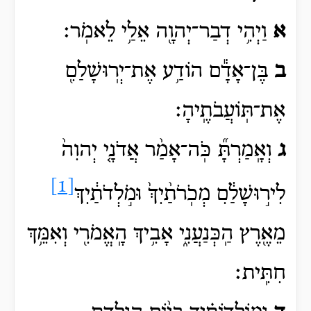
א
וַיְהִ֥י דְבַר־יְהוָ֖ה אֵלַ֥י לֵאמֹֽר׃
ב
בֶּן־אָדָ֕ם הוֹדַ֥ע אֶת־יְרֽוּשָׁלִַ֖ם
אֶת־תּֽוֹעֲבֹתֶֽיהָ׃
ג
וְאָֽמַרְתָּ֞ כֹּֽה־אָמַ֨ר אֲדֹנָ֤י יְהוִה֙
[1]
לִיר֣וּשָׁלִַ֔ם מְכֹֽרֹתַ֨יִךְ֙
וּמֹ֣לְדֹתַ֔יִךְ
מֵאֶ֖רֶץ הַֽכְּנַעֲנִ֑י אָבִ֥יךְ הָֽאֱמֹרִ֖י וְאִמֵּ֥ךְ
חִתִּֽית׃