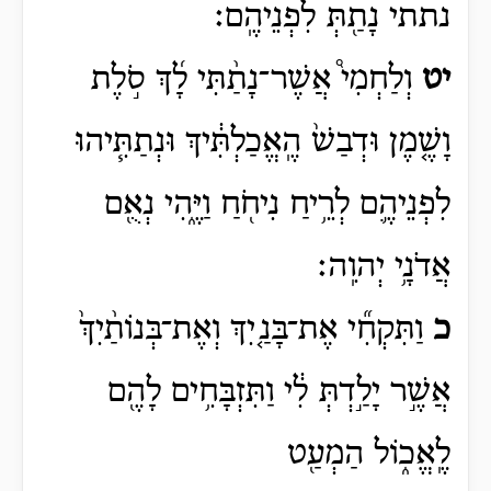
נתתי
נָתַ֖תְּ
לִפְנֵיהֶֽם׃
יט
וְלַחְמִי֩ אֲשֶׁר־נָתַ֨תִּי לָ֜ךְ סֹ֣לֶת
וָשֶׁ֤מֶן וּדְבַשׁ֙ הֶֽאֱכַלְתִּ֔יךְ וּנְתַתִּ֧יהוּ
לִפְנֵיהֶ֛ם לְרֵ֥יחַ נִיחֹ֖חַ וַיֶּ֑הִי נְאֻ֖ם
אֲדֹנָ֥י יְהוִֽה׃
כ
וַתִּקְחִ֞י אֶת־בָּנַ֤יִךְ וְאֶת־בְּנוֹתַ֨יִךְ֙
אֲשֶׁ֣ר יָלַ֣דְתְּ לִ֔י וַתִּזְבָּחִ֥ים לָהֶ֖ם
לֶֽאֱכ֑וֹל הַמְעַ֖ט