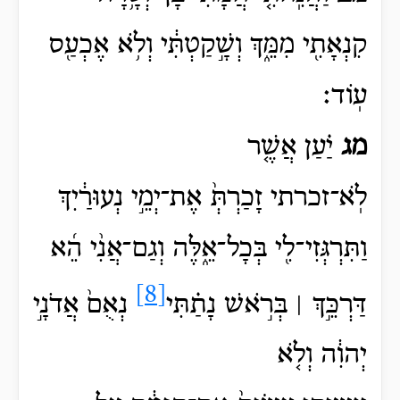
קִנְאָתִ֖י מִמֵּ֑ךְ וְשָׁ֣קַטְתִּ֔י וְלֹ֥א אֶכְעַ֖ס
עֽוֹד׃
מג
יַ֗עַן אֲשֶׁ֤ר
לֹֽא־זכרתי
זָכַרְתְּ֙
אֶת־יְמֵ֣י נְעוּרַ֔יִךְ
וַתִּרְגְּזִי־לִ֖י בְּכָל־אֵ֑לֶּה וְגַם־אֲנִ֨י
הֵ֜א
[8]
דַּרְכֵּ֣ךְ ׀ בְּרֹ֣אשׁ נָתַ֗תִּי
נְאֻם֙ אֲדֹנָ֣י
יְהוִ֔ה וְלֹ֤א