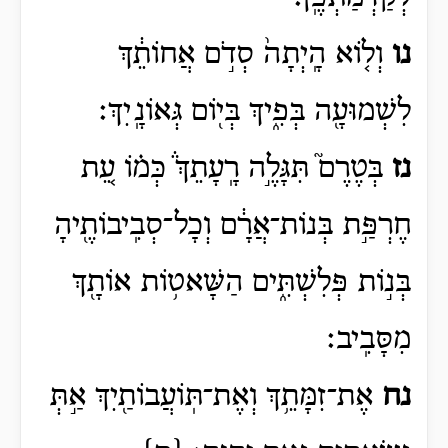
נו
וְל֤וֹא הָֽיְתָה֙ סְדֹ֣ם אֲחוֹתֵ֔ךְ
לִשְׁמוּעָ֖ה בְּפִ֑יךְ בְּי֖וֹם גְּאוֹנָֽיִךְ׃
נז
בְּטֶרֶם֮ תִּגָּלֶ֣ה רָֽעָתֵךְ֒ כְּמ֗וֹ עֵ֚ת
חֶרְפַּ֣ת בְּנוֹת־אֲרָ֔ם וְכָל־סְבִֽיבוֹתֶ֖יהָ
בְּנ֣וֹת פְּלִשְׁתִּ֑ים הַשָּׁאט֥וֹת אוֹתָ֖ךְ
מִסָּבִֽיב׃
נח
אֶת־זִמָּתֵ֥ךְ וְאֶת־תּֽוֹעֲבוֹתַ֖יִךְ אַ֣תְּ