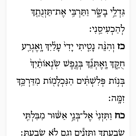
גִּדְלֵ֣י בָשָׂ֑ר וַתַּרְבִּ֥י אֶת־תַּזְנֻתֵ֖ךְ
לְהַכְעִיסֵֽנִי׃
כז
וְהִנֵּ֨ה נָטִ֤יתִי יָדִי֙ עָלַ֔יִךְ וָֽאֶגְרַ֖ע
חֻקֵּ֑ךְ וָֽאֶתְּנֵ֞ךְ בְּנֶ֤פֶשׁ שֹֽׂנְאוֹתַ֨יִךְ֙
בְּנ֣וֹת פְּלִשְׁתִּ֔ים הַנִּכְלָמ֖וֹת מִדַּרְכֵּ֥ךְ
זִמָּֽה׃
כח
וַתִּזְנִי֙ אֶל־בְּנֵ֣י אַשּׁ֔וּר מִבִּלְתִּ֖י
שָׂבְעָתֵ֑ךְ וַתִּזְנִ֕ים וְגַ֖ם לֹ֥א שָׂבָֽעַתְּ׃