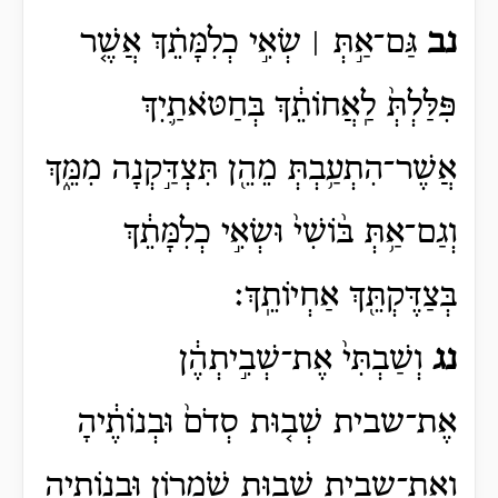
נב
גַּם־אַ֣תְּ ׀ שְׂאִ֣י כְלִמָּתֵ֗ךְ אֲשֶׁ֤ר
פִּלַּלְתְּ֙ לַֽאֲחוֹתֵ֔ךְ בְּחַטֹּאתַ֛יִךְ
אֲשֶׁר־הִתְעַ֥בְתְּ מֵהֵ֖ן תִּצְדַּ֣קְנָה מִמֵּ֑ךְ
וְגַם־אַ֥תְּ בּ֨וֹשִׁי֙ וּשְׂאִ֣י כְלִמָּתֵ֔ךְ
בְּצַדֶּקְתֵּ֖ךְ אַחְיוֹתֵֽךְ׃
נג
וְשַׁבְתִּי֙ אֶת־שְׁבִ֣יתְהֶ֔ן
אֶת־שבית
שְׁב֤וּת
סְדֹם֙ וּבְנוֹתֶ֔יהָ
וְאֶת־שבית
שְׁב֥וּת
שֹֽׁמְר֖וֹן וּבְנוֹתֶ֑יהָ