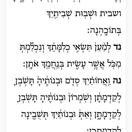
ושבית
וּשְׁב֥וּת
שְׁבִיתַ֖יִךְ
בְּתוֹכָֽהְנָה׃
נד
לְמַ֨עַן֙ תִּשְׂאִ֣י כְלִמָּתֵ֔ךְ וְנִכְלַ֕מְתְּ
מִכֹּ֖ל אֲשֶׁ֣ר עָשִׂ֑ית בְּנַֽחֲמֵ֖ךְ אֹתָֽן׃
נה
וַֽאֲחוֹתַ֗יִךְ סְדֹ֤ם וּבְנוֹתֶ֨יהָ֙ תָּשֹׁ֣בְןָ
לְקַדְמָתָ֔ן וְשֹֽׁמְרוֹן֙ וּבְנוֹתֶ֔יהָ תָּשֹׁ֖בְןָ
לְקַדְמָתָ֑ן וְאַתְּ֙ וּבְנוֹתַ֔יִךְ תְּשֻׁבֶ֖ינָה
לְקַדְמַתְכֶֽן׃