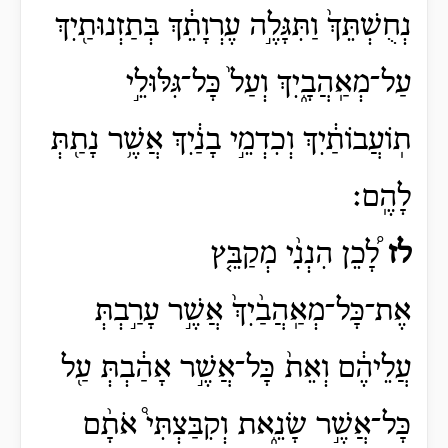
נְחֻשְׁתֵּךְ֙ וַתִּגָּלֶ֣ה עֶרְוָתֵ֔ךְ בְּתַזְנוּתַ֖יִךְ
עַל־מְאַֽהֲבָ֑יִךְ וְעַל֙ כָּל־גִּלּוּלֵ֣י
תֽוֹעֲבוֹתַ֔יִךְ וְכִדְמֵ֣י בָנַ֔יִךְ אֲשֶׁ֥ר נָתַ֖תְּ
לָהֶֽם׃
לז
לָ֠כֵן הִנְנִ֨י מְקַבֵּ֤ץ
אֶת־כָּל־מְאַֽהֲבַ֨יִךְ֙ אֲשֶׁ֣ר עָרַ֣בְתְּ
עֲלֵיהֶ֔ם וְאֵת֙ כָּל־אֲשֶׁ֣ר אָהַ֔בְתְּ עַ֖ל
כָּל־אֲשֶׁ֣ר שָׂנֵ֑את וְקִבַּצְתִּי֩ אֹתָ֨ם