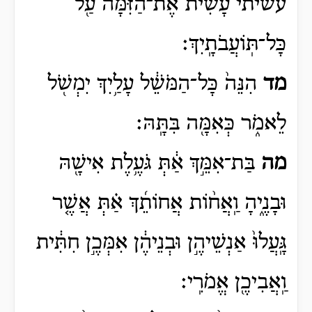
עשיתי
עָשִׂית֙
אֶת־הַזִּמָּ֔ה עַ֖ל
כָּל־תּֽוֹעֲבֹתָֽיִךְ׃
מד
הִנֵּה֙ כָּל־הַמֹּשֵׁ֔ל עָלַ֥יִךְ יִמְשֹׁ֖ל
לֵאמֹ֑ר כְּאִמָּ֖ה בִּתָּֽהּ׃
מה
בַּת־אִמֵּ֣ךְ אַ֔תְּ גֹּעֶ֥לֶת אִישָׁ֖הּ
וּבָנֶ֑יהָ וַֽאֲח֨וֹת אֲחוֹתֵ֜ךְ אַ֗תְּ אֲשֶׁ֤ר
גָּֽעֲלוּ֙ אַנְשֵׁיהֶ֣ן וּבְנֵיהֶ֔ן אִמְּכֶ֣ן חִתִּ֔ית
וַֽאֲבִיכֶ֖ן אֱמֹרִֽי׃