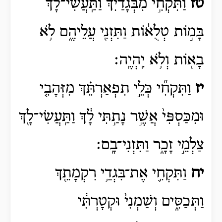
טז
וַתִּקְחִ֣י מִבְּגָדַ֗יִךְ וַתַּֽעֲשִׂי־לָךְ֙
בָּמ֣וֹת טְלֻא֔וֹת וַתִּזְנִ֖י עֲלֵיהֶ֑ם לֹ֥א
בָא֖וֹת וְלֹ֥א יִֽהְיֶֽה׃
יז
וַתִּקְחִ֞י כְּלֵ֣י תִפְאַרְתֵּ֗ךְ מִזְּהָבִ֤י
וּמִכַּסְפִּי֙ אֲשֶׁ֣ר נָתַ֣תִּי לָ֔ךְ וַתַּֽעֲשִׂי־לָ֖ךְ
צַלְמֵ֣י זָכָ֑ר וַתִּזְנִי־בָֽם׃
יח
וַתִּקְחִ֛י אֶת־בִּגְדֵ֥י רִקְמָתֵ֖ךְ
וַתְּכַסִּ֑ים וְשַׁמְנִי֙ וּקְטָרְתִּ֔י