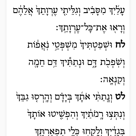
עָלַ֜יִךְ מִסָּבִ֗יב וְגִלֵּיתִ֤י עֶרְוָתֵךְ֙ אֲלֵהֶ֔ם
וְרָא֖וּ אֶת־כָּל־עֶרְוָתֵֽךְ׃
לח
וּשְׁפַטְתִּיךְ֙ מִשְׁפְּטֵ֣י נֹֽאֲפ֔וֹת
וְשֹֽׁפְכֹ֖ת דָּ֑ם וּנְתַתִּ֕יךְ דַּ֥ם חֵמָ֖ה
וְקִנְאָֽה׃
לט
וְנָֽתַתִּ֨י אֹתָ֜ךְ בְּיָדָ֗ם וְהָֽרְס֤וּ גַבֵּךְ֙
וְנִתְּצ֣וּ רָֽמֹתַ֔יִךְ וְהִפְשִׁ֤יטוּ אוֹתָךְ֙
בְּגָדַ֔יִךְ וְלָֽקְח֖וּ כְּלֵ֣י תִפְאַרְתֵּ֑ךְ