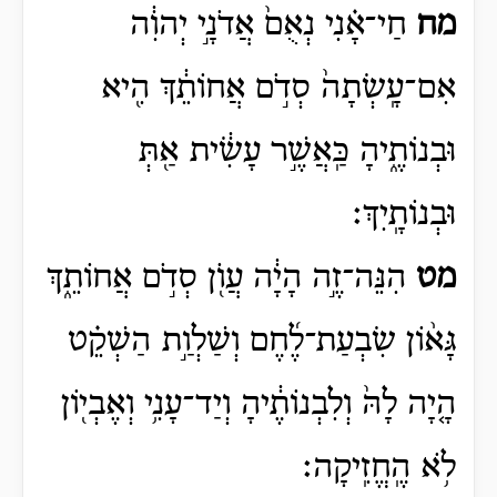
מח
חַי־אָ֗נִי נְאֻם֙ אֲדֹנָ֣י יְהוִ֔ה
אִם־עָֽשְׂתָה֙ סְדֹ֣ם אֲחוֹתֵ֔ךְ הִ֖יא
וּבְנוֹתֶ֑יהָ כַּֽאֲשֶׁ֣ר עָשִׂ֔ית אַ֖תְּ
וּבְנוֹתָֽיִךְ׃
מט
הִנֵּה־זֶ֣ה הָיָ֔ה עֲוֺ֖ן סְדֹ֣ם אֲחוֹתֵ֑ךְ
גָּא֨וֹן שִׂבְעַת־לֶ֜חֶם וְשַׁלְוַ֣ת הַשְׁקֵ֗ט
הָ֤יָה לָהּ֙ וְלִבְנוֹתֶ֔יהָ וְיַד־עָנִ֥י וְאֶבְי֖וֹן
לֹ֥א הֶֽחֱזִֽיקָה׃