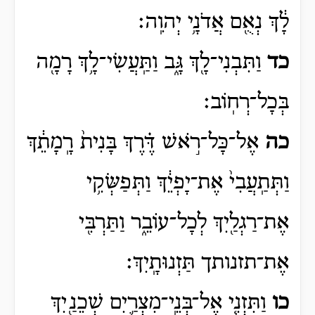
לָ֔ךְ נְאֻ֖ם אֲדֹנָ֥י יְהוִֽה׃
כד
וַתִּבְנִי־לָ֖ךְ גָּ֑ב וַתַּֽעֲשִׂי־לָ֥ךְ רָמָ֖ה
בְּכָל־רְחֽוֹב׃
כה
אֶל־כָּל־רֹ֣אשׁ דֶּ֗רֶךְ בָּנִית֙ רָֽמָתֵ֔ךְ
וַתְּתַֽעֲבִי֙ אֶת־יָפְיֵ֔ךְ וַתְּפַשְּׂקִ֥י
אֶת־רַגְלַ֖יִךְ לְכָל־עוֹבֵ֑ר וַתַּרְבִּ֖י
אֶת־תזנותך
תַּזְנוּתָֽיִךְ
׃
כו
וַתִּזְנִ֧י אֶל־בְּנֵֽי־מִצְרַ֛יִם שְׁכֵנַ֖יִךְ