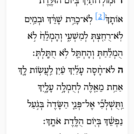
ד
וּמֽוֹלְדוֹתַ֗יִךְ
בְּי֨וֹם הוּלֶּ֤דֶת
[2]
אוֹתָךְ֙
לֹֽא־כָרַּ֣ת שָׁרֵּ֔ךְ וּבְמַ֥יִם
לֹֽא־רֻחַ֖צְתְּ לְמִשְׁעִ֑י וְהָמְלֵ֨חַ֙ לֹ֣א
הֻמְלַ֔חַתְּ וְהָחְתֵּ֖ל לֹ֥א חֻתָּֽלְתְּ׃
ה
לֹא־חָ֨סָה עָלַ֜יִךְ עַ֗יִן לַֽעֲשׂ֥וֹת לָ֛ךְ
אַחַ֥ת מֵאֵ֖לֶּה לְחֻמְלָ֣ה עָלָ֑יִךְ
וַֽתֻּשְׁלְכִ֞י אֶל־פְּנֵ֤י הַשָּׂדֶה֙ בְּגֹ֣עַל
נַפְשֵׁ֔ךְ בְּי֖וֹם הֻלֶּ֥דֶת אֹתָֽךְ׃