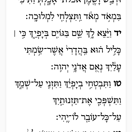
וּדְבַ֛שׁ וָשֶׁ֖מֶן אכלתי
אָכָ֑לְתְּ
וַתִּ֨יפִי֙
בִּמְאֹ֣ד מְאֹ֔ד וַֽתִּצְלְחִ֖י לִמְלוּכָֽה׃
יד
וַיֵּ֨צֵא לָ֥ךְ שֵׁ֛ם בַּגּוֹיִ֖ם בְּיָפְיֵ֑ךְ כִּ֣י ׀
כָּלִ֣יל ה֗וּא בַּֽהֲדָרִי֙ אֲשֶׁר־שַׂ֣מְתִּי
עָלַ֔יִךְ נְאֻ֖ם אֲדֹנָ֥י יְהוִֽה׃
טו
וַתִּבְטְחִ֣י בְיָפְיֵ֔ךְ וַתִּזְנִ֖י עַל־שְׁמֵ֑ךְ
וַתִּשְׁפְּכִ֧י אֶת־תַּזְנוּתַ֛יִךְ
עַל־כָּל־עוֹבֵ֖ר לוֹ־יֶֽהִי׃