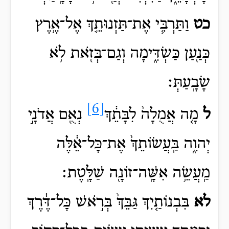
כט
וַתַּרְבִּ֧י אֶת־תַּזְנוּתֵ֛ךְ אֶל־אֶ֥רֶץ
כְּנַ֖עַן כַּשְׂדִּ֑ימָה וְגַם־בְּזֹ֖את לֹ֥א
שָׂבָֽעַתְּ׃
[6]
ל
מָ֤ה
אֲמֻלָה֙ לִבָּתֵ֔ךְ
נְאֻ֖ם אֲדֹנָ֣י
יְהוִ֑ה בַּֽעֲשׂוֹתֵךְ֙ אֶת־כָּל־אֵ֔לֶּה
מַֽעֲשֵׂ֥ה אִשָּֽׁה־זוֹנָ֖ה שַׁלָּֽטֶת׃
לא
בִּבְנוֹתַ֤יִךְ גַּבֵּךְ֙ בְּרֹ֣אשׁ כָּל־דֶּ֔רֶךְ