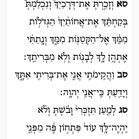
סא
וְזָכַ֣רְתְּ אֶת־דְּרָכַיִךְ֮ וְנִכְלַמְתְּ֒
בְּקַחְתֵּ֗ךְ אֶת־אֲחוֹתַ֨יִךְ֙ הַגְּדֹל֣וֹת
מִמֵּ֔ךְ אֶל־הַקְּטַנּ֖וֹת מִמֵּ֑ךְ וְנָֽתַתִּ֨י
אֶתְהֶ֥ן לָ֛ךְ לְבָנ֖וֹת וְלֹ֥א מִבְּרִיתֵֽךְ׃
סב
וַהֲקִֽימֹתִ֥י אֲנִ֛י אֶת־בְּרִיתִ֖י אִתָּ֑ךְ
וְיָדַ֖עַתְּ כִּֽי־אֲנִ֥י יְהוָֽה׃
סג
לְמַ֤עַן תִּזְכְּרִי֙ וָבֹ֔שְׁתְּ וְלֹ֨א
יִֽהְיֶה־לָּ֥ךְ עוֹד֙ פִּתְח֣וֹן פֶּ֔ה מִפְּנֵ֖י