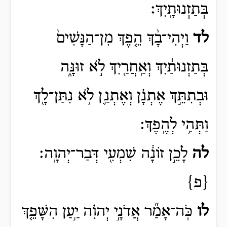
בְּתַזְנוּתָֽיִךְ׃
לד
וַיְהִי־בָ֨ךְ הֵ֤פֶךְ מִן־הַנָּשִׁים֙
בְּתַזְנוּתַ֔יִךְ וְאַֽחֲרַ֖יִךְ לֹ֣א זוּנָּ֑ה
וּבְתִתֵּ֣ךְ אֶתְנָ֗ן וְאֶתְנַ֛ן לֹ֥א נִתַּן־לָ֖ךְ
וַתְּהִ֥י לְהֶֽפֶךְ׃
לה
לָכֵ֣ן זוֹנָ֔ה שִׁמְעִ֖י דְּבַר־יְהוָֽה׃
{פ}
לו
כֹּֽה־אָמַ֞ר אֲדֹנָ֣י יְהוִ֗ה יַ֣עַן הִשָּׁפֵ֤ךְ