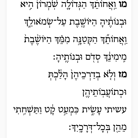
מו
וַֽאֲחוֹתֵ֨ךְ הַגְּדוֹלָ֤ה שֹֽׁמְרוֹן֙ הִ֣יא
וּבְנוֹתֶ֔יהָ הַיּוֹשֶׁ֖בֶת עַל־שְׂמֹאולֵ֑ךְ
וַֽאֲחוֹתֵ֞ךְ הַקְּטַנָּ֣ה מִמֵּ֗ךְ הַיּוֹשֶׁ֨בֶת֙
מִֽימִינֵ֔ךְ סְדֹ֖ם וּבְנוֹתֶֽיהָ׃
מז
וְלֹ֤א בְדַרְכֵיהֶן֙ הָלַ֔כְתְּ
וּכְתוֹעֲבֽוֹתֵיהֶ֖ן
עשיתי
עָשִׂ֑ית
כִּמְעַ֣ט קָ֔ט וַתַּשְׁחִ֥תִי
מֵהֵ֖ן בְּכָל־דְּרָכָֽיִךְ׃