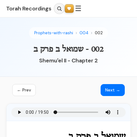
☰
Torah Recordings
Prophets-with-rashi
004
002
002 - שמואל ב פרק ב
Shemu'el II - Chapter 2
← Prev
Next →