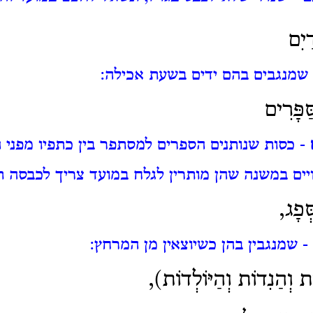
ַיִם
שמנגבים בהם ידים בשעת אכילה:
ַפָּרִים
- כסות שנותנים הספרים למסתפר בין כתפיו מפני 
יים במשנה שהן מותרין לגלח במועד צריך לכבסה ת
ְפָג,
- שמנגבין בהן כשיוצאין מן המרחץ:
וֹת וְהַנִדוֹת וְהַיּוֹלְדוֹת),