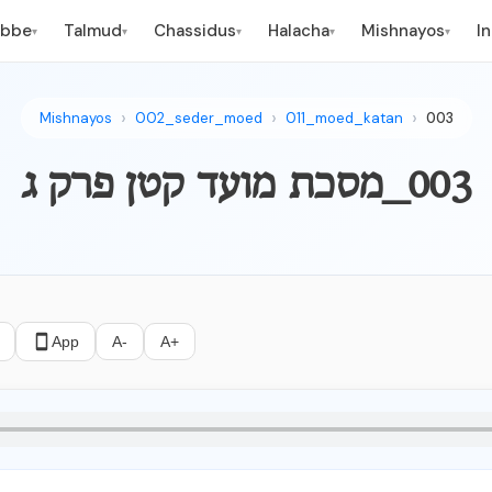
ebbe
Talmud
Chassidus
Halacha
Mishnayos
I
▾
▾
▾
▾
▾
Mishnayos
002_seder_moed
011_moed_katan
003
003_מסכת מועד קטן פרק ג
App
A-
A+