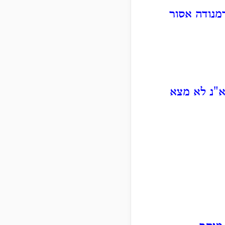
דמנודה אסור
א"נ לא מצא