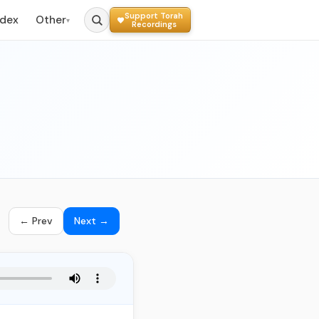
Support Torah
ndex
Other
▾
Recordings
← Prev
Next →