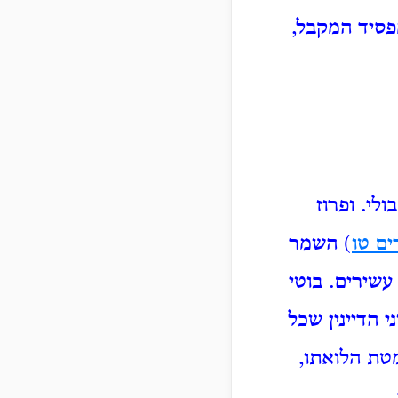
מפסיד המקבל,
ולי. ופרוז
ים טו
) השמר
עשירים. בוטי
י הדיינין שכל
מטת הלואתו,