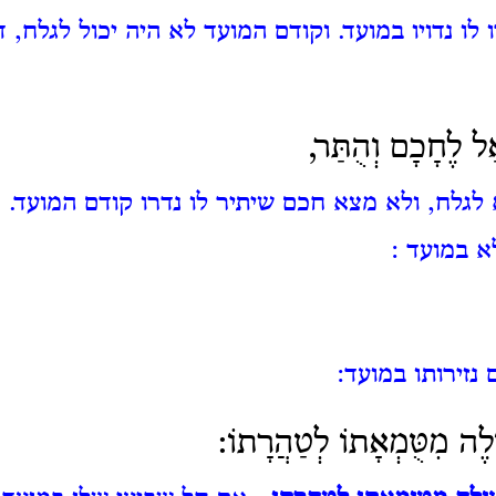
לו נדויו במועד. וקודם המועד לא היה יכול לגלח, 
ְאַל לֶחָכָם וְהֻתַּר,
לגלח, ולא מצא חכם שיתיר לו נדרו קודם המועד. 
א במועד
:
נזירותו במועד:
ֹלֶה מִטֻּמְאָתוֹ לְטַהֲרָתוֹ: