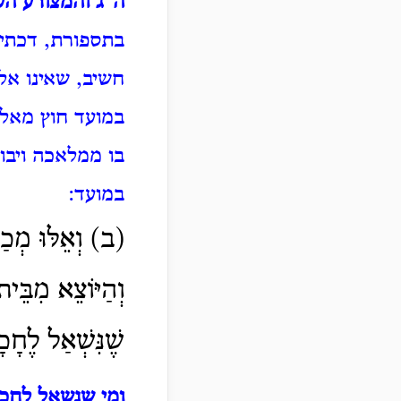
ה"ג והמצורע הע
בתספורת, דכתיב
חשיב, שאינו אל
במועד חוץ מאלו
בו ממלאכה ויבו
במועד:
(ב) וְאֵלּוּ מְכַב
וְהַיּוֹצֵא מִבֵּי
שֶׁנִּשְׁאַל לֶחָכ
ומי שנשאל לחכ