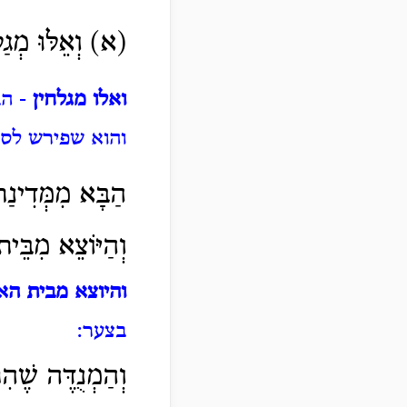
(א) וְאֵלּוּ מְגַלּ
ואלו מגלחין
- הב
והוא שפירש לסח
הַבָּא מִמְּדִינַת
וְהַיּוֹצֵא מִבֵּי
והיוצא מבית האס
בצער:
וְהַמְנֻדֶּה שֶׁהִ