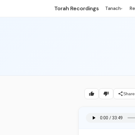
Torah Recordings
Tanach
R
▾
Share