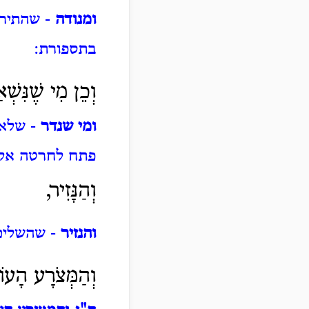
ומנודה
- שהתירו 
בתספורת:
וְכֵן מִי שֶׁנִּשׁ
ומי שנדר
- שלא 
פתח לחרטה אל
וְהַנָּזִיר,
והנזיר
- שהשלים 
וְהַמְּצֹרָע הָעו