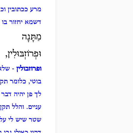
מרע ככתובין וכ
דשמא יחזור בו 
מַתָּנָה
וּפְרוֹזְבּוּלִין,
ופרוזבולין
- שלא 
בוטי, כלומר תק
לך פן יהיה דבר 
עניים. והלל תקן 
שטר שיש לי על 
דהוי כאילו גבו 