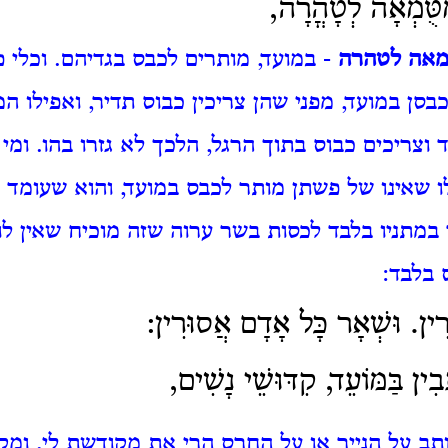
ִטֻּמְאָה לְטָהֳרָה,
ומאה לטהרה
- במועד, מותרים לכבס בגדיהם. וכלי 
סן במועד, מפני שהן צריכין כבוס תדיר, ואפילו ה
 וצריכים כבוס בתוך הרגל, הלכך לא גזרו בהו. ומי 
ו שאינו של פשתן מותר לכבס במועד, והוא שעומד
 במתניו בלבד לכסות בשר ערוה שזה מוכיח שאין ל
 בלבד:
רִין. וּשְׁאָר כָּל אָדָם אֲסוּרִין:
בִין בַּמּוֹעֵד, קִדּוּשֵׁי נָשִׁים,
תב על הנייר או על החרס הרי את מקודשת לי, ומ