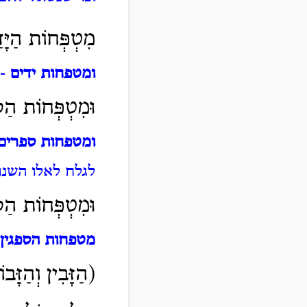
מִטְפְּחוֹת הַיָּד
ומטפחות ידים
- 
וּמִטְפְּחוֹת הַסּ
ומטפחות ספרים
לגלח לאלו השנו
וּמִטְפְּחוֹת הַסּ
מטפחות הספגין
(הַזָּבִין וְהַזָּב