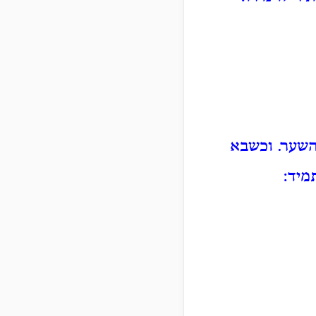
השער. וכשבא
מיד: