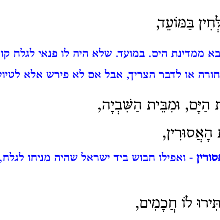
ְחִין בַּמּוֹעֵד,
א ממדינת הים. במועד. שלא היה לו פנאי לגלח ק
ורה או לדבר הצריך, אבל אם לא פירש אלא לטיול
 הַיָּם, וּמִבֵּית הַשִּׁבְיָה,
ת הָאֲסוּרִין,
ורין
- ואפילו חבוש ביד ישראל שהיה מניחו לגלח,
תִּירוּ לוֹ חֲכָמִים,