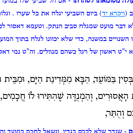
ולה מטומאתו לטהרתו
- אם חל שביעי שלו במועד 
 (
ויקרא יד
) ביום השביעי יגלח את כל שערו
. וגל
א דבר מועט שמגלח סביב הנתק. וטעמא דאסור לכ
 השנויים במשנה, כדי שלא יכוונו
לגלח בתוך המוע
א י"ט ראשון של רגל כשהם מנוולים. וה"ט נמי דאס
ְּסִין בַּמּוֹעֵד, הַבָּא מִמְּדִינַת הַיָּם, וּמִבֵּית הַ
ת הָאֲסוּרִים, וְהַמְנֻדֶּה שֶׁהִתִּירוּ לוֹ חֲכָמִים, 
ָם וְהֻתַּר,
ם
- שנדר שלא לכבס בגדיו, ונשאל לחכם במועד והתי