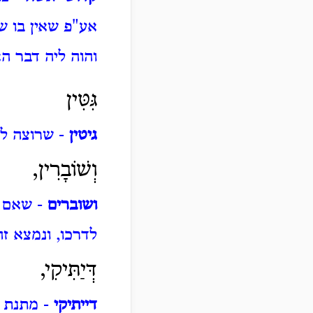
אע"פ שאין בו ש
והוה ליה דבר ה
גִּטִּין
גיטין
- שרוצה לצ
וְשׁוֹבָרִין,
ושוברים
- שאם י
לדרכו, ונמצא זה
דְּיַתִּיקִי,
דייתיקי
- מתנת ש