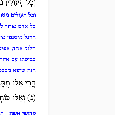
וְכָל הָעוֹלִין מ
וכל העולים מט
כל אדם מותר לכב
הרגל מיטנפי מיד
חלוק אחד, אפיל
כביסתו עם אזור
הזה שהוא מכבס
הֲרֵי אֵלּוּ מֻתָּ
(ג) וְאֵלּוּ כּוֹתְ
קדושי אשה
- כו