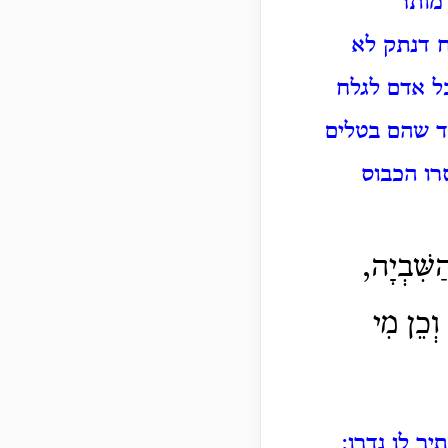
מותר
וח דנתק לא
ל אדם לגלח
ד שהם בטלים
רו הכבוס
שִּׁבְיָה,
וְכֵן מִי
ר לו נדרו: