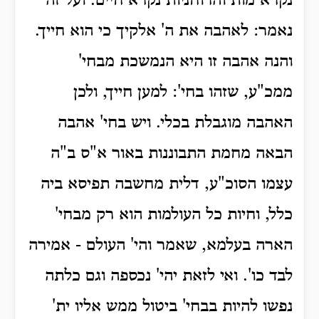
נקרא מות והרוחניות נקרא חיים. ועל זה
נאמר: לאהבה את ה' אלקיך כי הוא חייך.
והנה אהבה זו היא הנמשכת מבחי'
ממכ"ע, שזהו בחי': למען חייך, ולכן
האהבה מוגבלת בכלי. ויש בחי' אהבה
הבאה מחמת התבוננות באור א"ס ב"ה
עצמו הסוכ"ע, דלית מחשבה תפיסא ביה
כלל, וחיות כל העולמות הוא רק מבחי'
הארה בעלמא, שאמר והי' העולם - אמירה
לבד כו'. ואי לזאת יהי' נכספה וגם כלתה
נפשו להיות בבחי' ביטול ממש אליו ית'