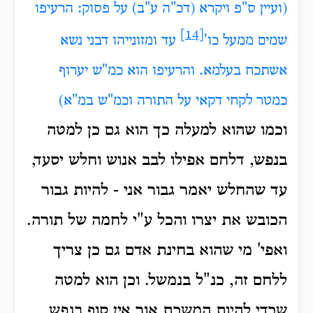
(ועיין ס"פ ויקרא (דכ"ה ע"ב) על פסוק: הרעיפו
[14]
שמים ממעל כו'
עד ומזונייהו דבני נשא
אשתכח בעלמא. והרעיפו הוא כמ"ש יערוף
כמטר לקחי דקאי על התורה וכמ"ש במ"א)
וכמו שהוא למעלה כך הוא גם כן למטה
בנפש, דלחם אפילו לבב אנוש וחלש יסעד,
עד שהחלש יאמר גבור אני - להיות גבור
הכובש את יצרו והכל ע"י לחמה של תורה.
ואפי' מי שהוא בחינת אדם גם כן צריך
ללחם זה, כנ"ל בנמשל. וכן הוא למטה
שכדי להיות המשכת אור אין סוף בנפש