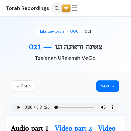
☰
Torah Recordings
Likutei-torah
006
021
צאינה וראינה וגו
021 —
Tze'enah URe'enah VeGo'
← Prev
Next →
Audio part 1
Video part 2
Video