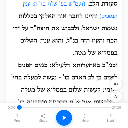
סעודת הלב.
(ועמ"ש בפ' שלח בד"ה: ענין
והיינו לחבר אור האלקי בכללות
הנסכים)
נשמות ישראל, ולכבוש את היצה"ר על ידי
הכח והעוז הזה כנ"ל, והוא ענין: השלום
בפמליא של מטה.
וכמ"כ באתערותא דלעילא: כמים הפנים
לפנים כן לב האדם כו' - נעשה למעלה בחי'
A+
לחמי: לעשות שלום בפמליא של מעלה -
A-
התלבשות אור א"ס בחכמה ובתבונה כו'.
0:00
211:26
(ואפ"ל, שזהו ענין שלמי צבור שני כבשים
Prev
Next
Share
More
שהקריבו בשבועות ושתי הלחם ע"ג שני