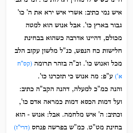
היינו כשיש לו מוחין דגדלות כו'. ומ"מ גבי
איש נמי כתיב: אשרי איש ירא את ה' כו'
גבור בארץ כו'. אבל אנוש הוא למטה
מכולם, דהיינו אדרבה כשהוא בבחינת
חלישות כח הנפש, כנ"ל מלשון עקוב הלב
מכל ואנוש כו'. וכ"ה בזהר תרומה
(קס"ח
ע"פ: מה אנוש כי תזכרנו כו'.
א')
והנה כמ"כ למעלה, דהנה הקב"ה כתיב:
ועל דמות הכסא דמות כמראה אדם כו',
וכתיב: ה' איש מלחמה. אבל: אנוש - הוא
בחינת מט"ט. כמ"ש בפרשה פנחס
(דרי"ז)