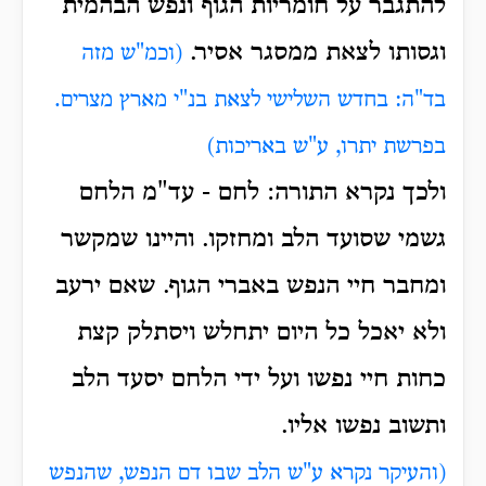
להתגבר על חומריות הגוף ונפש הבהמית
וגסותו לצאת ממסגר אסיר.
(וכמ"ש מזה
בד"ה: בחדש השלישי לצאת בנ"י מארץ מצרים.
בפרשת יתרו, ע"ש באריכות)
ולכך נקרא התורה: לחם - עד"מ הלחם
גשמי שסועד הלב ומחזקו. והיינו שמקשר
ומחבר חיי הנפש באברי הגוף. שאם ירעב
ולא יאכל כל היום יתחלש ויסתלק קצת
כחות חיי נפשו ועל ידי הלחם יסעד הלב
ותשוב נפשו אליו.
(והעיקר נקרא ע"ש הלב שבו דם הנפש, שהנפש