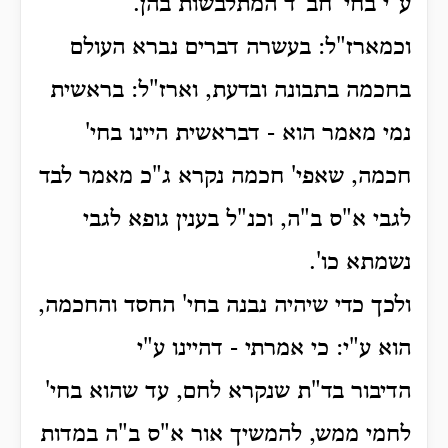
ע"י בחי' חב"ד המתלבשות בהן.
וכמארז"ל: בעשרה דברים נברא העולם
בחכמה בתבונה ובדעת, וארז"ל: בראשית
נמי מאמר הוא - דבראשית היינו בחי'
חכמה, שאפי' חכמה נקרא ג"כ מאמר לבד
לגבי א"ס ב"ה, וכנ"ל בענין גופא לגבי
נשמתא כו'.
ולכך כדי שיהיה נבנה בחי' החסד והחכמה,
הוא ע"י: כי אמרתי - דהיינו ע"י
הדיבור בד"ת שנקרא לחם, עד שהוא בחי'
לחמי ממש, להמשיך אור א"ס ב"ה במדות