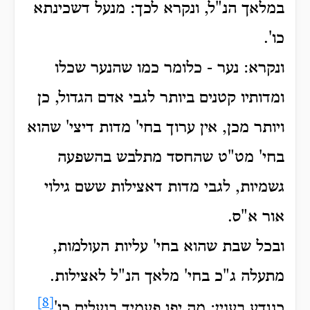
במלאך הנ"ל, ונקרא לכך: מנעל דשכינתא
כו'.
ונקרא: נער - כלומר כמו שהנער שכלו
ומדותיו קטנים ביותר לגבי אדם הגדול, כן
ויותר מכן, אין ערוך בחי' מדות דיצי' שהוא
בחי' מט"ט שהחסד מתלבש בהשפעה
גשמיות, לגבי מדות דאצילות ששם גילוי
אור א"ס.
ובכל שבת שהוא בחי' עליות העולמות,
מתעלה ג"כ בחי' מלאך הנ"ל לאצילות.
[8]
כנודע בענין: מה יפו פעמיך בנעלים כו'
.