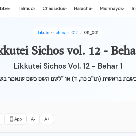
ebbe
Talmud
Chassidus
Halacha
Mishnayos
I
▾
▾
▾
▾
▾
Likutei-sichos
012
011_001
kkutei Sichos vol. 12 - Beha
Likkutei Sichos Vol. 12 - Behar 1
שבת בראשית (תו"כ כה, ד) או "לשם השם כשם שנאמר בש
App
A-
A+