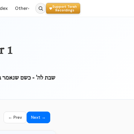
Support Torah
ndex
Other
▾
Recordings
r 1
שבת לה' - כשם שנאמר ב
← Prev
Next →